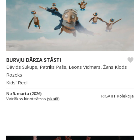
BURVJU DĀRZA STĀSTI
Dāvids Sukups, Patriks Pašs, Leons Vidmars, Žans Klods
Rozeks
Kids’ Reel
No 5. marta (2026)
RIGA IFF Kolekcija
Vairākos kinoteātros (
skatīt
)