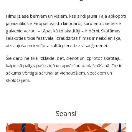
Filmu izlase bērniem un visiem, kas sirdī jauni! Tajā apkopoti
jauniznākušie Eiropas valstu kinodarbi, kuru entuziastiskie
galvenie varoņi – tāpat kā to skatītāji – ir bērni. Skatāmas
lielākoties tikai festivālā, izraudzītās filmas ir neikdienišķa,
aizraujoša un iemīļota kultūrpieredze visai ģimenei.
Šie darbi ne tikai izklaidē, bet, cienot un izprotot skatītāju,
kalpo kā palīgs pašizziņā un apvāršņu paplašināšanā. Tie ir
sākums vērtīgai sarunai ar vienaudžiem, vecākiem un
skolotājiem.
Seansi