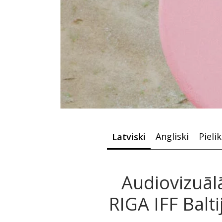
Angliski
Pieli
Latviski
Audiovizuāl
RIGA IFF Balt