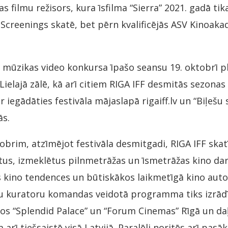
s filmu režisors, kura īsfilma “Sierra” 2021. gadā ti
creenings skatē, bet pērn kvalificējās ASV Kinoaka
s mūzikas video konkursa īpašo seansu 19. oktobrī pl
 Lielajā zālē, kā arī citiem RIGA IFF desmitās sezon
 iegādāties festivāla mājaslapā rigaiff.lv un “Biļešu 
ās.
tobrim, atzīmējot festivāla desmitgadi, RIGA IFF ska
ītus, izmeklētus pilnmetrāžas un īsmetrāžas kino da
 kino tendences un būtiskākos laikmetīgā kino auto
tu kuratoru komandas veidotā programma tiks izrādī
os “Splendid Palace” un “Forum Cinemas” Rīgā un 
 arī tiešsaistē visā Latvijā. Paralēli noritēs arī p