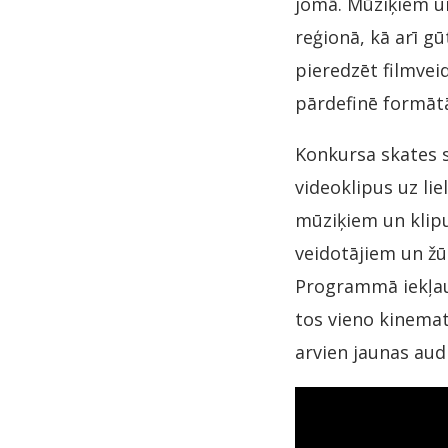
jomā. Mūziķiem un
reģionā, kā arī gū
pieredzēt filmve
pārdefinē formātā
Konkursa skates s
videoklipus uz li
mūziķiem un klipu
veidotājiem un žū
Programmā iekļaut
tos vieno kinema
arvien jaunas aud