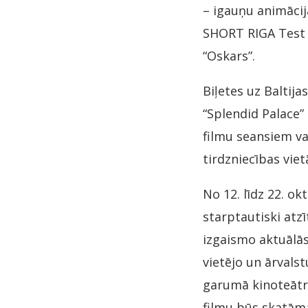
– igauņu animācija
SHORT RIGA Test S
“Oskars”.
Biļetes uz Baltija
“Splendid Palace”
filmu seansiem var
tirdzniecības viet
No 12. līdz 22. ok
starptautiski atz
izgaismo aktuālās
vietējo un ārvals
garumā kinoteātr
filmu būs skatāma