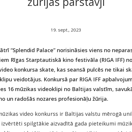
žūrijas pārstāvji
19. sept., 2023
eātrī “Splendid Palace” norisināsies viens no nepar
em Rīgas Starptautiskā kino festivāla (RIGA IFF) 
video konkursa skate, kas seansā pulcēs ne tikai ska
klipu veidotājus. Konkursā par RIGA IFF apbalvoju
es 16 mūzikas videoklipi no Baltijas valstīm, savuk
no un radošās nozares profesionāļu žūrija.
 mūzikas video konkurss ir Baltijas valstu mērogā un
k izvērtēti spilgtākie aizvadītā gada pieteikumi mūzi