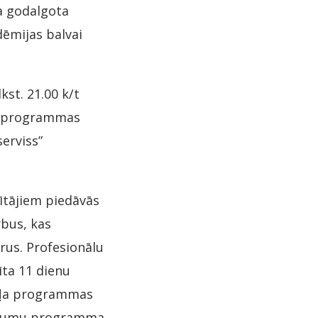
ka godalgota
dēmijas balvai
kst. 21.00 k/t
as programmas
serviss”
tītājiem piedāvās
rbus, kas
rus. Profesionālu
ta 11 dienu
daļa programmas
asākumu programma