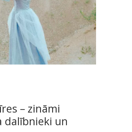
res – zināmi
 dalībnieki un