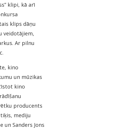
s” klipi, kā arī
onkursa
ais klips dāņu
u veidotājiem,
rkus. Ar pilnu
c.
te, kino
sākumu un mūzikas
īstot kino
zrādīšanu
svētku producents
tiķis, mediju
de un Sanders Jons