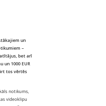
astākajiem un
notikumiem –
tītājus, bet arī
mu un 1000 EUR
ārt tos vērtēs
ikāls notikums,
kas videoklipu