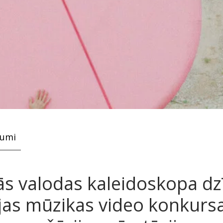
kumi
ās valodas kaleidoskopa dzī
ijas mūzikas video konkursa