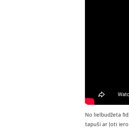
No lielbudžeta l
tapuši ar ļoti ie