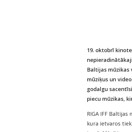
19. oktobrī kinot
nepieradinātākaji
Baltijas mūzikas 
mūziķus un video
godalgu sacentīsi
piecu mūzikas, ki
RIGA IFF Baltijas
kura ietvaros tie