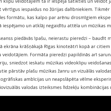
 klipu veidotājiem tā ir iespēja satikties un veidot 
t vērtīgus iespaidus no žūrijas dalībniekiem. Tikmēr
ides formātu, kas kalpo par arēnu drosmīgiem eksp
 iespējamo un atklāj negaidītu attēla un mūzikas m
eanss piedāvās īpašu, neierastu pieredzi – baudīt 
elā ekrāna krāšņākajā Rīgas kinoteātrī kopā ar citiem
 veidotājiem. Formāta pieredzi papildinās arī sarun
riju, sniedzot ieskatu mūzikas videoklipu veidošanas 
ie pārstāv plašu mūzikas žanru un vizuālās valodas
togrāfiskas ambīcijas un neapslāpēta vēlme eksperi
iovizuālās valodas izteiksmes līdzekļu kombinācijas