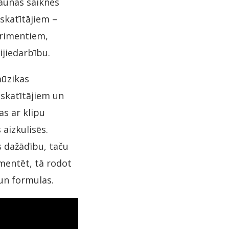
jaunas saiknes
 skatītājiem –
erimentiem,
ijiedarbību.
mūzikas
 skatītājiem un
as ar klipu
aizkulisēs.
 dažādību, taču
mentēt, tā rodot
 un formulas.