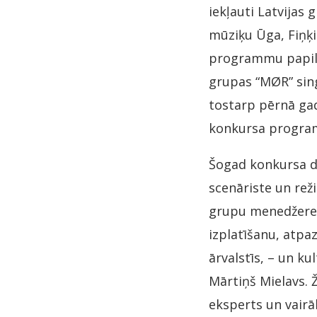
iekļauti Latvijas g
mūziķu Ūga, Fiņķi
programmu papildi
grupas “MØR” sing
tostarp pērnā gad
konkursa programm
Šogad konkursa da
scenāriste un rež
grupu menedžere n
izplatīšanu, atpa
ārvalstīs, – un k
Mārtiņš Mielavs. Ž
eksperts un vairā