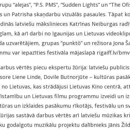
rupu “alejas”, “P.S. PMS”, “Sudden Lights” un “The Ofis
s un Patrisha skaņdarbu vizuālās pasaules. Tāpat k
nās latviešu mākslinieces Katrīnas Neiburgas radīt
lam, kā arī darbi no Igaunijas un Lietuvas videoklip
a uzvarētājiem, grupas “punktò” un režisora Jona Ša
u var iepazīties festivāla mājaslapā rigaiff.lv/bmv
rbus vērtēs piecu ekspertu žūrija: latviešu publicis
isore Liene Linde, Dovile Butnorjūte – kultūras pa
o Lietuvas, kas strādājusi Lietuvas Kino centrā, att
zīstamību un Lietuvas filmu programmu izveidi un i
ultūras un izklaides pasākumu rīkotājs, festivālu un 
ūrijas sastāvā darbus vērtēs arī latviešu mūzikas kri
ku godalgotu muzikālu projektu dalībnieks Jānis Žil