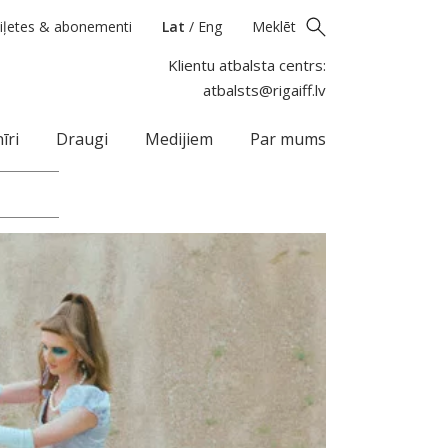
iļetes & abonementi
Lat
/
Eng
Meklēt
Klientu atbalsta centrs:
atbalsts@rigaiff.lv
īri
Draugi
Medijiem
Par mums