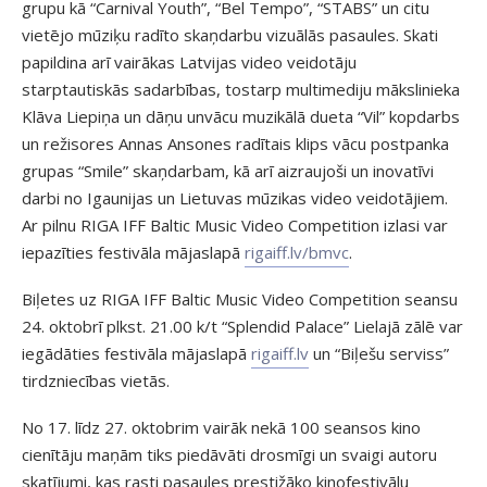
grupu kā “Carnival Youth”, “Bel Tempo”, “STABS” un citu
vietējo mūziķu radīto skaņdarbu vizuālās pasaules. Skati
papildina arī vairākas Latvijas video veidotāju
starptautiskās sadarbības, tostarp multimediju mākslinieka
Klāva Liepiņa un dāņu unvācu muzikālā dueta “Vil” kopdarbs
un režisores Annas Ansones radītais klips vācu postpanka
grupas “Smile” skaņdarbam, kā arī aizraujoši un inovatīvi
darbi no Igaunijas un Lietuvas mūzikas video veidotājiem.
Ar pilnu RIGA IFF Baltic Music Video Competition izlasi var
iepazīties festivāla mājaslapā
rigaiff.lv/bmvc
.
Biļetes uz RIGA IFF Baltic Music Video Competition seansu
24. oktobrī plkst. 21.00 k/t “Splendid Palace” Lielajā zālē var
iegādāties festivāla mājaslapā
rigaiff.lv
un “Biļešu serviss”
tirdzniecības vietās.
No 17. līdz 27. oktobrim vairāk nekā 100 seansos kino
cienītāju maņām tiks piedāvāti drosmīgi un svaigi autoru
skatījumi, kas rasti pasaules prestižāko kinofestivālu