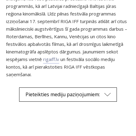
programmās, kā arī Latvijai radniecīgajā Baltijas jūras
reģiona kinomākslā. Līdz pilnas festivāla programmas
izziņošanai 17. septembrī RIGA IFF turpinās atklāt arī citus
mākslinieciski augstvērtīgus šī gada programmas darbus –
Roterdamas, Berlīnes, Kannu, Venēcijas un citos kino
festivālos apbalvotās filmas, kā arī drosmīgus laikmetīgā
kinematogrāfa apslēptos dārgumus. Jaunumiem sekot
iespējams vietnē
rigaiff.lv
un festivāla sociālo mediju
kontos, kā arī pierakstoties RIGA IFF vēstkopas
saņemšanai.
Pieteikties mediju paziņojumiem: