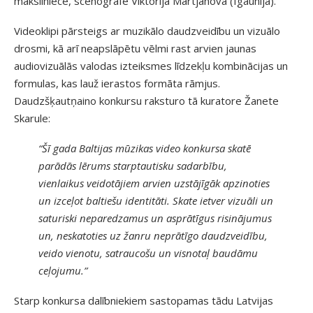
māksliniece, scenogrāfe Viktorija Martjanova (Igaunija).
Videoklipi pārsteigs ar muzikālo daudzveidību un vizuālo
drosmi, kā arī neapslāpētu vēlmi rast arvien jaunas
audiovizuālās valodas izteiksmes līdzekļu kombinācijas un
formulas, kas lauž ierastos formāta rāmjus.
Daudzšķautņaino konkursu raksturo tā kuratore Žanete
Skarule:
“Šī gada Baltijas mūzikas video konkursa skatē
parādās lērums starptautisku sadarbību,
vienlaikus veidotājiem arvien uzstājīgāk apzinoties
un izceļot baltiešu identitāti. Skate ietver vizuāli un
saturiski neparedzamus un asprātīgus risinājumus
un, neskatoties uz žanru neprātīgo daudzveidību,
veido vienotu, satraucošu un visnotaļ baudāmu
ceļojumu.”
Starp konkursa dalībniekiem sastopamas tādu Latvijas