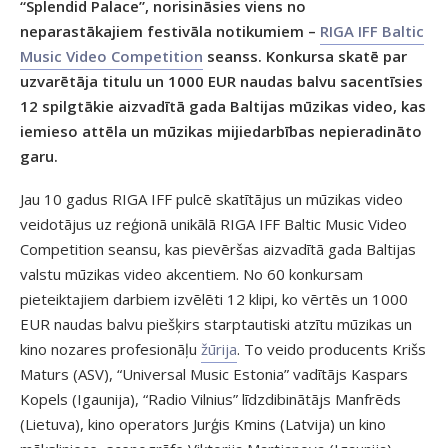
“Splendid Palace”, norisināsies viens no
neparastākajiem festivāla notikumiem –
RIGA IFF Baltic
Music Video Competition
seanss. Konkursa skatē par
uzvarētāja titulu un 1000 EUR naudas balvu sacentīsies
12 spilgtākie aizvadītā gada Baltijas mūzikas video, kas
iemieso attēla un mūzikas mijiedarbības nepieradināto
garu.
Jau 10 gadus RIGA IFF pulcē skatītājus un mūzikas video
veidotājus uz reģionā unikālā RIGA IFF Baltic Music Video
Competition seansu, kas pievēršas aizvadītā gada Baltijas
valstu mūzikas video akcentiem. No 60 konkursam
pieteiktajiem darbiem izvēlēti 12 klipi, ko vērtēs un 1000
EUR naudas balvu piešķirs starptautiski atzītu mūzikas un
kino nozares profesionāļu
žūrija
. To veido producents Krišs
Maturs (ASV), “Universal Music Estonia” vadītājs Kaspars
Kopels (Igaunija), “Radio Vilnius” līdzdibinātājs Manfrēds
(Lietuva), kino operators Jurģis Kmins (Latvija) un kino