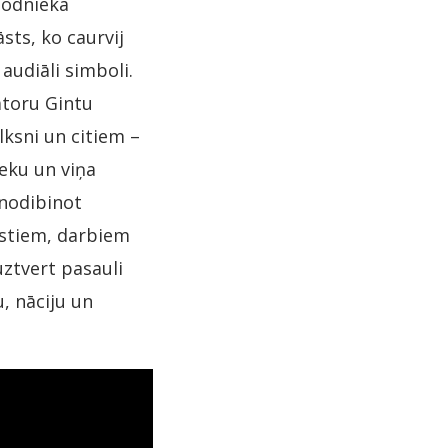
Podnieka
sts, ko caurvij
 audiāli simboli.
atoru Gintu
lksni un citiem –
ieku un viņa
nodibinot
kstiem, darbiem
ztvert pasauli
, nāciju un