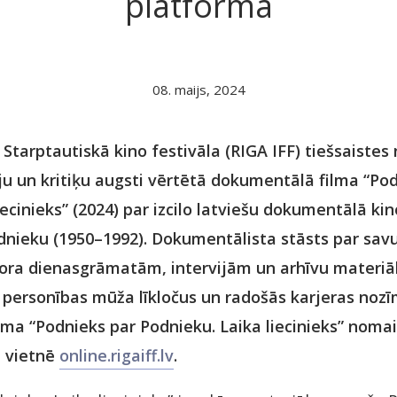
platformā
08. maijs, 2024
 Starptautiskā kino festivāla (RIGA IFF) tiešsaiste
u un kritiķu augsti vērtētā dokumentālā filma “Po
iecinieks” (2024) par izcilo latviešu dokumentālā kin
dnieku (1950–1992). Dokumentālista stāsts par savu 
isora dienasgrāmatām, intervijām un arhīvu materiā
 personības mūža līkločus un radošās karjeras noz
lma “Podnieks par Podnieku. Laika liecinieks” noma
ā vietnē
online.rigaiff.lv
.