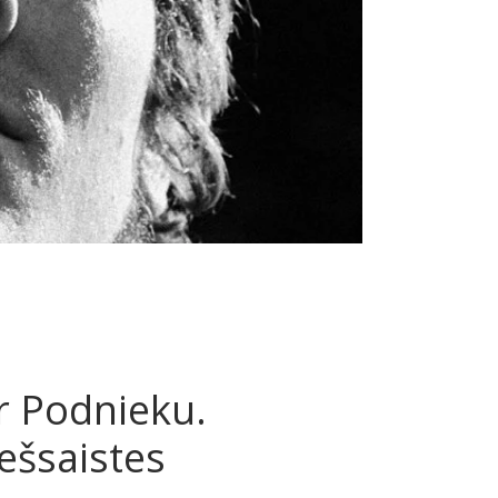
r Podnieku.
iešsaistes