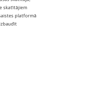
ie skatītājiem
saistes platformā
 izbaudīt