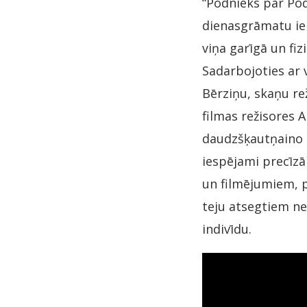
“Podnieks par Pod
dienasgrāmatu ier
viņa garīgā un fizi
Sadarbojoties ar 
Bērziņu, skaņu re
filmas režisores 
daudzšķautņaino 
iespējami precīzā
un filmējumiem, p
teju atsegtiem ne
indivīdu.