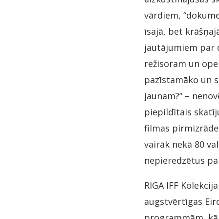
vārdiem, “dokumen
īsajā, bet krāšņaj
jautājumiem par d
režisoram un oper
pazīstamāko un sta
jaunam?” – nenov
piepildītais skatī
filmas pirmizrādes
vairāk nekā 80 va
nepieredzētus pan
RIGA IFF Kolekcija
augstvērtīgas Eir
programmām, kā ar