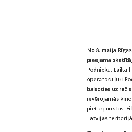
No 8. maija Rīgas
pieejama skatītāj
Podnieku. Laika l
operatoru Juri Po
balsoties uz rež
ievērojamās kino
pieturpunktus. Fi
Latvijas teritorij