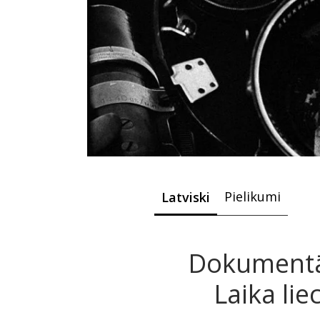
Pielikumi
Latviski
Dokumentāl
Laika lie