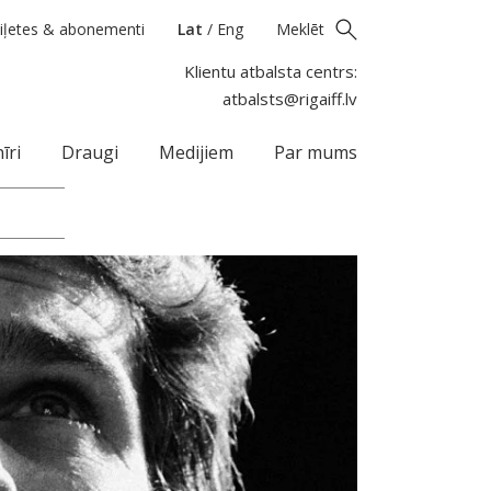
iļetes & abonementi
Lat
/
Eng
Meklēt
Klientu atbalsta centrs:
atbalsts@rigaiff.lv
īri
Draugi
Medijiem
Par mums