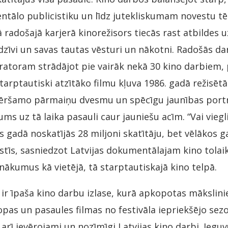
tālo publicistiku un līdz jutekliskumam novestu tēl
ā radošajā karjerā kinorežisors tiecās rast atbildes 
zīvi un savas tautas vēsturi un nākotni. Radošās dar
atoram strādājot pie vairāk nekā 30 kino darbiem,
rptautiski atzītāko filmu kļuva 1986. gadā režisētā 
ēršamo pārmaiņu dvesmu un spēcīgu jaunības port
jums uz tā laika pasauli caur jauniešu acīm. “Vai vieg
 gadā noskatījās 28 miljoni skatītāju, bet vēlākos g
lstīs, sasniedzot Latvijas dokumentālajam kino tolaik
ākumus kā vietējā, tā starptautiskajā kino telpā.
 ir īpaša kino darbu izlase, kurā apkopotas mākslini
opas un pasaules filmas no festivāla iepriekšējo sez
ī ievērojami un nozīmīgi Latvijas kino darbi. Ieguv