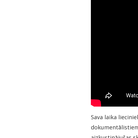
Sava laika liecini
dokumentālistiem
aizkustinājušas s