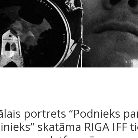
ais portrets “Podnieks pa
cinieks” skatāma RIGA IFF t