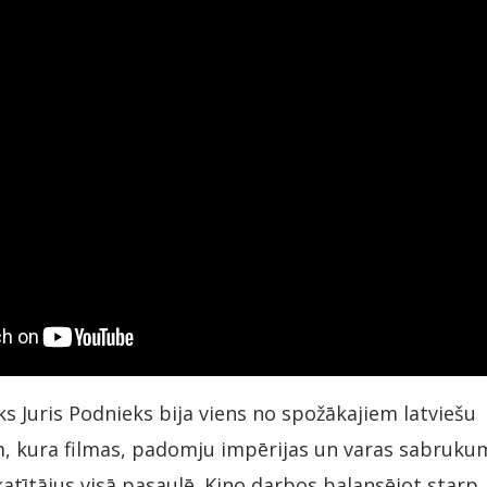
eks Juris Podnieks bija viens no spožākajiem latviešu
, kura filmas, padomju impērijas un varas sabrukum
katītājus visā pasaulē. Kino darbos balansējot starp