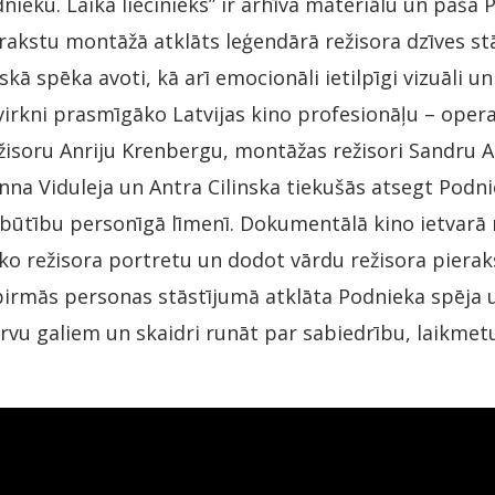
nieku. Laika liecinieks” ir arhīva materiālu un paša 
akstu montāžā atklāts leģendārā režisora dzīves stā
skā spēka avoti, kā arī emocionāli ietilpīgi vizuāli un
virkni prasmīgāko Latvijas kino profesionāļu – oper
žisoru Anriju Krenbergu, montāžas režisori Sandru A
Anna Viduleja un Antra Cilinska tiekušās atsegt Podn
būtību personīgā līmenī. Dokumentālā kino ietvarā 
ko režisora portretu un dodot vārdu režisora piera
irmās personas stāstījumā atklāta Podnieka spēja u
rvu galiem un skaidri runāt par sabiedrību, laikmetu