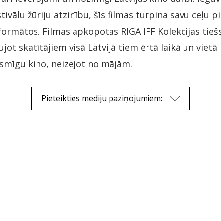
stivālu žūriju atzinību, šīs filmas turpina savu ceļu p
 formātos. Filmas apkopotas RIGA IFF Kolekcijas tieš
aujot skatītājiem visā Latvijā tiem ērtā laikā un vietā
osmīgu kino, neizejot no mājām.
Pieteikties mediju paziņojumiem: