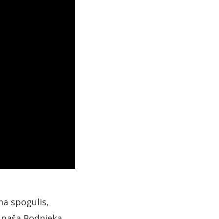
a spogulis,
, paša Podnieka