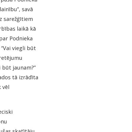
ainību”, savā
uz sarežģītiem
bības laikā kā
 par Podnieka
“Vai viegli būt
retējumu
li būt jaunam?”
ados tā izrādīta
 vēl
eciski
onu
ušas skatītāju,