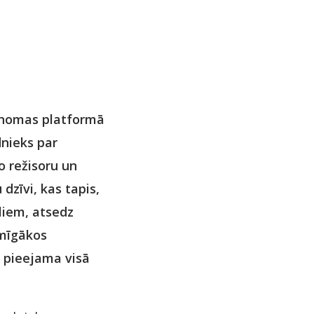
s nomas platformā
dnieks par
o režisoru un
dzīvi, kas tapis,
liem, atsedz
īmīgākos
i pieejama visā