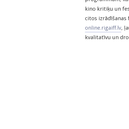
kino kritiķu un fe
citos izrādīšanas
online.rigaiff.lv
, ļ
kvalitatīvu un dr