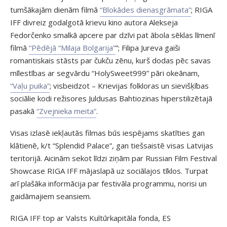
tumšākajām dienām filmā
“Blokādes dienasgrāmata”
; RIGA
IFF divreiz godalgotā krievu kino autora Alekseja
Fedorčenko smalkā apcere par dzīvi pat ābola sēklas līmenī
filmā
“Pēdējā “Milaja Bolgarija”
”; Filipa Jureva gaiši
romantiskais stāsts par čukču zēnu, kurš dodas pēc savas
mīlestības ar segvārdu “HolySweet999” pāri okeānam,
“Vaļu puika”
; visbeidzot – Krievijas folkloras un sievišķības
sociālie kodi režisores Juldusas Bahtiozinas hiperstilizētajā
pasakā
“Zvejnieka meita”
.
Visas izlasē iekļautās filmas būs iespējams skatīties gan
klātienē, k/t “Splendid Palace”, gan tiešsaistē visas Latvijas
teritorijā. Aicinām sekot līdzi ziņām par Russian Film Festival
Showcase RIGA IFF mājaslapā uz sociālajos tīklos. Turpat
arī plašāka informācija par festivāla programmu, norisi un
gaidāmajiem seansiem.
RIGA IFF top ar Valsts Kultūrkapitāla fonda, ES