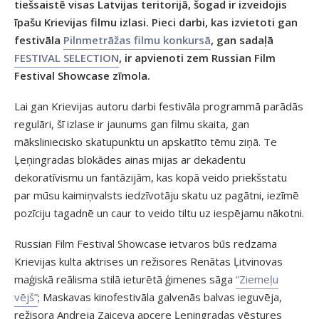
tiešsaistē visas Latvijas teritorijā, šogad ir izveidojis
īpašu Krievijas filmu izlasi. Pieci darbi, kas izvietoti gan
festivāla
Pilnmetrāžas filmu konkursā
, gan sadaļā
FESTIVAL SELECTION
, ir apvienoti zem Russian Film
Festival Showcase zīmola.
Lai gan Krievijas autoru darbi festivāla programmā parādās
regulāri, šī izlase ir jaunums gan filmu skaita, gan
māksliniecisko skatupunktu un apskatīto tēmu ziņā. Te
Ļeņingradas blokādes ainas mijas ar dekadentu
dekoratīvismu un fantāzijām, kas kopā veido priekšstatu
par mūsu kaimiņvalsts iedzīvotāju skatu uz pagātni, iezīmē
pozīciju tagadnē un caur to veido tiltu uz iespējamu nākotni.
Russian Film Festival Showcase ietvaros būs redzama
Krievijas kulta aktrises un režisores Renātas Ļitvinovas
maģiskā reālisma stilā ieturētā ģimenes sāga
“Ziemeļu
vējš”
; Maskavas kinofestivāla galvenās balvas ieguvēja,
režisora Andreja Zaiceva apcere Ļeņingradas vēstures