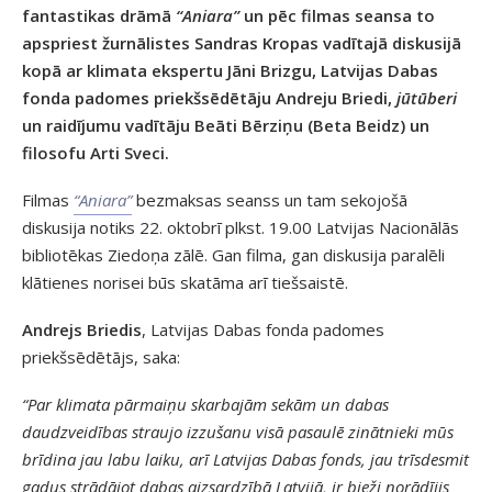
fantastikas drāmā
“Aniara”
un pēc filmas seansa to
apspriest žurnālistes Sandras Kropas vadītajā diskusijā
kopā ar klimata ekspertu Jāni Brizgu, Latvijas Dabas
fonda padomes priekšsēdētāju Andreju Briedi,
jūtūberi
un raidījumu vadītāju Beāti Bērziņu (Beta Beidz) un
filosofu Arti Sveci.
Filmas
“Aniara”
bezmaksas seanss un tam sekojošā
diskusija notiks 22. oktobrī plkst. 19.00 Latvijas Nacionālās
bibliotēkas Ziedoņa zālē. Gan filma, gan diskusija paralēli
klātienes norisei būs skatāma arī tiešsaistē.
Andrejs Briedis
, Latvijas Dabas fonda padomes
priekšsēdētājs, saka:
“Par klimata pārmaiņu skarbajām sekām un dabas
daudzveidības straujo izzušanu visā pasaulē zinātnieki mūs
brīdina jau labu laiku, arī Latvijas Dabas fonds, jau trīsdesmit
gadus strādājot dabas aizsardzībā Latvijā, ir bieži norādījis