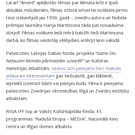
Lai arī
“Aniarā”
aplūkotās tēmas par klimata krīzi ir īpaši
aktuālas mūsdienām, filmas stāstā ietvertie notikumi pirmo
reizi izskanējuši jau 1956. gadā – zviedru autora un Nobela
prēmijas laureāta Harija Martinsona tāda pat nosaukuma
dzejolī. Filmas notikumi lielā mērā balstīti tieši Martinsona
darbā, ko filmas veidotāji vēlējušies ietērpt kino valodā.
Pateicoties Latvijas Dabas fonda, projekta
“Game On:
Neļausim klimata pārmaiņām uzvarēt!”
un Kultūras
ministrijas atbalstam,
seanss būs pieejams bez maksas
jebkuram interesentam
gan tiešsaistē, gan klātienē,
iepriekš izņemot biļeti vai pieejas kodu. Filma ir pieejama
pateicoties Zviedrijas vēstniecības Rīgā un Zviedru institūta
atbalstam.
RIGA IFF top ar Valsts Kultūrkapitāla fonda, ES
programmas “Radošā Eiropa – MEDIA”, Nacionālā Kino
centra un Rīgas domes atbalstu.