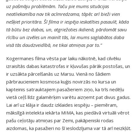
uz pašmāju problēmām. Taču pie mums situācijas
neatliekamība nav tik acīmredzama, tāpēc arī bieži vien
nešķiet prioritāra. Šī filma ir iespēja ieskatīties pasaulē, kāda
tā būtu bez dabas, un, atgriežoties ikdienā, pārdomāt savu
rīcību un izvēles un mainīt tās, lai mums saglabātos daba
visā tās daudzveidībā, ne tikai atmiņas par to.”
Kogermanes filma vēsta par laiku nākotnē, kad cilvēku
izraisītās dabas katastrofas ir kļuvušas pārāk postošas, un
ir uzsākta pārcelšanās uz Marsu. Vienā no šādiem
pārbraucieniem kosmosa kuģis novirzās no kursa un
kapteinis satrauktajiem pasažieriem ziņo, ka trīs nedēļu
vietā ceļš līdz galamērķim varētu aizņemt pat divus gadus.
Lai arī uz klāja ir daudz izklaides iespēju – piemēram,
mākslīgā intelekta iekārta MIMA, kas piedāvā virtuāli vērot
pašu ceļotāju atmiņas par Zemi, pakāpeniski rodas
aizdomas, ka pasažieri no šī ieslodzījuma var tā arī neizkļūt.