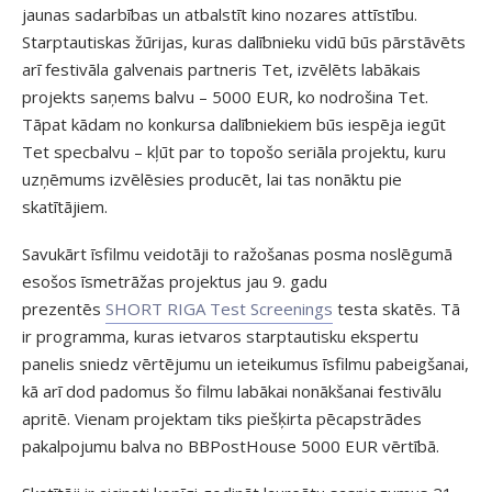
jaunas sadarbības un atbalstīt kino nozares attīstību.
Starptautiskas žūrijas, kuras dalībnieku vidū būs pārstāvēts
arī festivāla galvenais partneris Tet, izvēlēts labākais
projekts saņems balvu – 5000 EUR, ko nodrošina Tet.
Tāpat kādam no konkursa dalībniekiem būs iespēja iegūt
Tet specbalvu – kļūt par to topošo seriāla projektu, kuru
uzņēmums izvēlēsies producēt, lai tas nonāktu pie
skatītājiem.
Savukārt īsfilmu veidotāji to ražošanas posma noslēgumā
esošos īsmetrāžas projektus jau 9. gadu
prezentēs
SHORT RIGA Test Screenings
testa skatēs. Tā
ir programma, kuras ietvaros starptautisku ekspertu
panelis sniedz vērtējumu un ieteikumus īsfilmu pabeigšanai,
kā arī dod padomus šo filmu labākai nonākšanai festivālu
apritē. Vienam projektam tiks piešķirta pēcapstrādes
pakalpojumu balva no BBPostHouse 5000 EUR vērtībā.