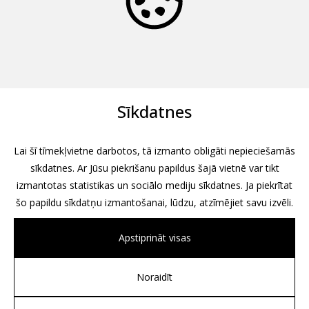
Sīkdatnes
Lai šī tīmekļvietne darbotos, tā izmanto obligāti nepieciešamās
sīkdatnes. Ar Jūsu piekrišanu papildus šajā vietnē var tikt
izmantotas statistikas un sociālo mediju sīkdatnes. Ja piekrītat
šo papildu sīkdatņu izmantošanai, lūdzu, atzīmējiet savu izvēli.
Apstiprināt visas
Noraidīt
All rights reserved, 2026