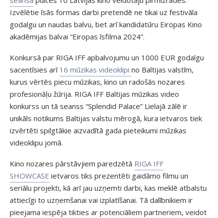
Izvēlētie īsās formas darbi pretendē ne tikai uz festivāla
godalgu un naudas balvu, bet arī kandidatūru Eiropas Kino
akadēmijas balvai “Eiropas īsfilma 2024”.
Konkursā par RIGA IFF apbalvojumu un 1000 EUR godalgu
sacentīsies arī
16 mūzikas videoklipi
no Baltijas valstīm,
kurus vērtēs piecu mūzikas, kino un radošās nozares
profesionāļu žūrija. RIGA IFF Baltijas mūzikas video
konkurss un tā seanss “Splendid Palace” Lielajā zālē ir
unikāls notikums Baltijas valstu mērogā, kura ietvaros tiek
izvērtēti spilgtākie aizvadītā gada pieteikumi mūzikas
videoklipu jomā.
Kino nozares pārstāvjiem paredzētā
RIGA IFF
SHOWCASE
ietvaros tiks prezentēti gaidāmo filmu un
seriālu projekti, kā arī jau uzņemti darbi, kas meklē atbalstu
attiecīgi to uzņemšanai vai izplatīšanai. Tā dalībnikiem ir
pieejama iespēja tikties ar potenciāliem partneriem, veidot