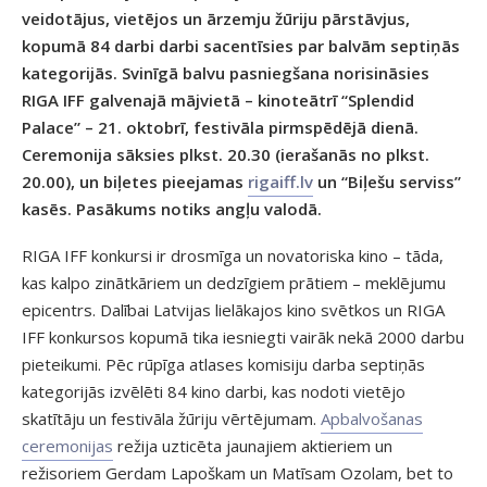
veidotājus, vietējos un ārzemju žūriju pārstāvjus,
kopumā 84 darbi darbi sacentīsies par balvām septiņās
kategorijās. Svinīgā balvu pasniegšana norisināsies
RIGA IFF galvenajā mājvietā – kinoteātrī “Splendid
Palace” – 21. oktobrī, festivāla pirmspēdējā dienā.
Ceremonija sāksies plkst. 20.30 (ierašanās no plkst.
20.00), un biļetes pieejamas
rigaiff.lv
un “Biļešu serviss”
kasēs. Pasākums notiks angļu valodā.
RIGA IFF konkursi ir drosmīga un novatoriska kino – tāda,
kas kalpo zinātkāriem un dedzīgiem prātiem – meklējumu
epicentrs. Dalībai Latvijas lielākajos kino svētkos un RIGA
IFF konkursos kopumā tika iesniegti vairāk nekā 2000 darbu
pieteikumi. Pēc rūpīga atlases komisiju darba septiņās
kategorijās izvēlēti 84 kino darbi, kas nodoti vietējo
skatītāju un festivāla žūriju vērtējumam.
Apbalvošanas
ceremonijas
režija uzticēta jaunajiem aktieriem un
režisoriem Gerdam Lapoškam un Matīsam Ozolam, bet to