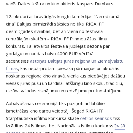
vadīs Dailes teātra un kino aktieris Kaspars Dumburs.
12. oktobrī ar bravūrīgās kungfu komēdijas “Neredzamā
cīņa” Baltijas pirmizrādi sāksies ne tikai RIGA IFF
desmitgades svinības, bet arī viena no festivāla
centrālajām skatēm – RIGA IFF Pilnmetrāžas filmu
konkurss. Tā ietvaros festivāla jubilejas sezonā par
godalgu un naudas balvu 4000 EUR vērtībā
sacentīsies
astoņas Baltijas jūras reģiona un Ziemeļvalstu
filmas
, kas nepārprotami piesaka pārmaiņas un aktuālās
noskaņas reģiona kino ainavā, vienlaikus piedāvājot dažādu
vienas jūras pušu un kardināli atšķirīgu kino skolu, tradīciju,
ekrāna valodas risinājumu un redzējumu pretnostatījumu.
Apbalvošanas ceremonijā tiks paziņoti arī labākie
īsmetrāžas kino darbu veidotāji. Šogad RIGA IFF
Starptautiskā īsfilmu konkursa skatē
četros seansos
tiks
izrādītas 24 īsfilmas, bet Nacionālais īsfilmu konkurss
īpašā
seansā
pulcēs 10 Latvijas kino veidotāju pirmizrādes.