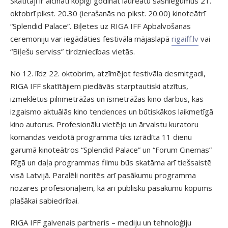
Skatītāji ir aicinati kopīgi godināt laureātu sasniegumus 21.
oktobrī plkst. 20.30 (ierašanās no plkst. 20.00) kinoteātrī
“Splendid Palace”. Biļetes uz RIGA IFF Apbalvošanas
ceremoniju var iegādāties festivāla mājaslapā
rigaiff.lv
vai
“Biļešu serviss” tirdzniecības vietās.
No 12. līdz 22. oktobrim, atzīmējot festivāla desmitgadi,
RIGA IFF skatītājiem piedāvās starptautiski atzītus,
izmeklētus pilnmetrāžas un īsmetrāžas kino darbus, kas
izgaismo aktuālās kino tendences un būtiskākos laikmetīgā
kino autorus. Profesionālu vietējo un ārvalstu kuratoru
komandas veidotā programma tiks izrādīta 11 dienu
garumā kinoteātros “Splendid Palace” un “Forum Cinemas”
Rīgā un daļa programmas filmu būs skatāma arī tiešsaistē
visā Latvijā. Paralēli noritēs arī pasākumu programma
nozares profesionāļiem, kā arī publisku pasākumu kopums
plašākai sabiedrībai.
RIGA IFF galvenais partneris – mediju un tehnoloģiju