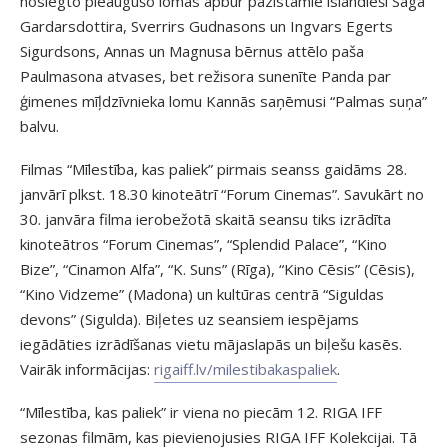
noslēgto pieaugušo lomās apbur pazīstamie islandieši Sāga
Gardarsdottira, Sverrirs Gudnasons un Ingvars Egerts
Sigurdsons, Annas un Magnusa bērnus attēlo paša
Paulmasona atvases, bet režisora sunenīte Panda par
ģimenes mīļdzīvnieka lomu Kannās saņēmusi “Palmas suņa”
balvu.
Filmas “Mīlestība, kas paliek” pirmais seanss gaidāms 28.
janvārī plkst. 18.30 kinoteātrī “Forum Cinemas”. Savukārt no
30. janvāra filma ierobežotā skaitā seansu tiks izrādīta
kinoteātros “Forum Cinemas”, “Splendid Palace”, “Kino
Bize”, “Cinamon Alfa”, “K. Suns” (Rīga), “Kino Cēsis” (Cēsis),
“Kino Vidzeme” (Madona) un kultūras centrā “Siguldas
devons” (Sigulda). Biļetes uz seansiem iespējams
iegādāties izrādīšanas vietu mājaslapās un biļešu kasēs.
Vairāk informācijas:
rigaiff.lv/milestibakaspaliek
.
“Mīlestība, kas paliek” ir viena no piecām 12. RIGA IFF
sezonas filmām, kas pievienojusies RIGA IFF Kolekcijai. Tā