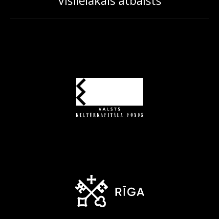
Vislielākais atbalsts