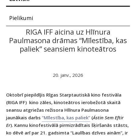
Pielikumi
RIGA IFF aicina uz Hlīnura
Paulmasona drāmas “Mīlestība, kas
paliek” seansiem kinoteātros
20. janv., 2026
Oktobrī piepildījis Rīgas Starptautiskā kino festivāla
(RIGA IFF) kino zāles, kinoteātros ierobežotā skaitā
seansu atgriežas režisora Hlīnura Paulmasona
jaunākais darbs
“Mīlestība, kas paliek”
(
Ástin Sem Eftir
Er
). Kannu kinofestivālā pirmizrādītais šķiršanās stāsts,
ko dēvē arī par 21. gadsimta “Laulības dzīves ainām”, ir