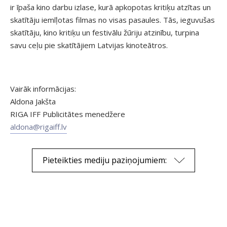
ir īpaša kino darbu izlase, kurā apkopotas kritiķu atzītas un
skatītāju iemīļotas filmas no visas pasaules. Tās, ieguvušas
skatītāju, kino kritiķu un festivālu žūriju atzinību, turpina
savu ceļu pie skatītājiem Latvijas kinoteātros.
Vairāk informācijas:
Aldona Jakšta
RIGA IFF Publicitātes menedžere
aldona@rigaiff.lv
Pieteikties mediju paziņojumiem: