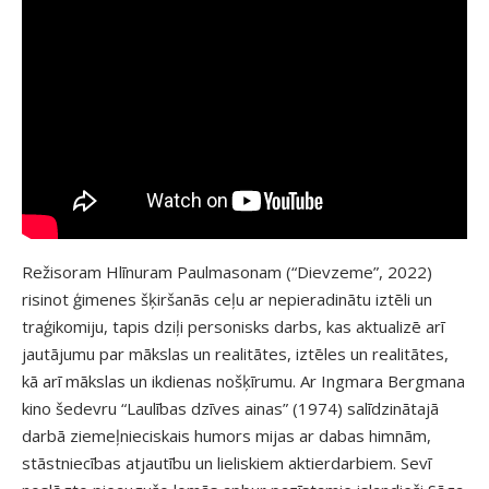
Režisoram Hlīnuram Paulmasonam (“Dievzeme”, 2022)
risinot ģimenes šķiršanās ceļu ar nepieradinātu iztēli un
traģikomiju, tapis dziļi personisks darbs, kas aktualizē arī
jautājumu par mākslas un realitātes, iztēles un realitātes,
kā arī mākslas un ikdienas nošķīrumu. Ar Ingmara Bergmana
kino šedevru “Laulības dzīves ainas” (1974) salīdzinātajā
darbā ziemeļnieciskais humors mijas ar dabas himnām,
stāstniecības atjautību un lieliskiem aktierdarbiem. Sevī