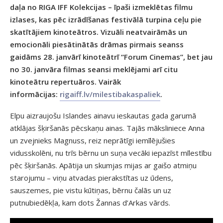
daļa no RIGA IFF Kolekcijas – īpaši izmeklētas filmu
izlases, kas pēc izrādīšanas festivālā turpina ceļu pie
skatītājiem kinoteātros. Vizuāli neatvairāmās un
emocionāli piesātinātās drāmas pirmais seanss
gaidāms 28. janvārī kinoteātrī “Forum Cinemas”, bet jau
no 30. janvāra filmas seansi meklējami arī citu
kinoteātru repertuāros. Vairāk
informācijas:
rigaiff.lv/milestibakaspaliek
.
Elpu aizraujošu Islandes ainavu ieskautas gada garumā
atklājas šķiršanās pēcskaņu ainas. Tajās māksliniece Anna
un zvejnieks Magnuss, reiz neprātīgi iemīlējušies
vidusskolēni, nu trīs bērnu un suņa vecāki iepazīst mīlestību
pēc šķiršanās. Apātija un skumjas mijas ar gaišo atmiņu
starojumu – viņu atvadas pierakstītas uz ūdens,
sauszemes, pie vistu kūtiņas, bērnu čalās un uz
putnubiedēkļa, kam dots Žannas d’Arkas vārds.