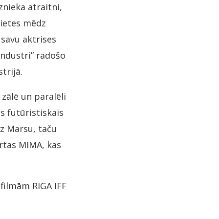
nieka atraitni,
nietes mēdz
 savu aktrises
mindustri” radošo
trijā.
 zālē un paralēli
s futūristiskais
uz Marsu, taču
ārtas MIMA, kas
filmām RIGA IFF