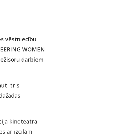
es vēstniecību
PIONEERING WOMEN
 režisoru darbiem
ti trīs
 dažādas
cija kinoteātra
es ar izcilām