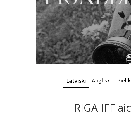
Angliski
Pieli
Latviski
RIGA IFF a