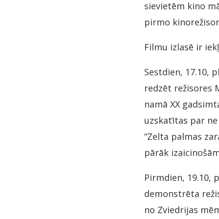
sievietēm kino māk
pirmo kinorežisor
Filmu izlasē ir iek
Sestdien, 17.10, p
redzēt režisores 
namā XX gadsimta
uzskatītas par ne
“Zelta palmas zara
pārāk izaicinošām
Pirmdien, 19.10, pl
demonstrēta režis
no Zviedrijas mēm