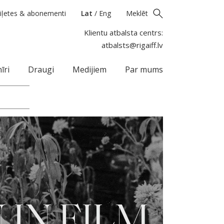
iļetes & abonementi
Lat
/
Eng
Meklēt
Klientu atbalsta centrs:
atbalsts@rigaiff.lv
īri
Draugi
Medijiem
Par mums