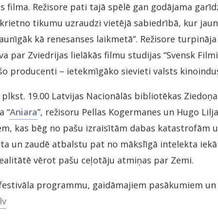
s filma. Režisore pati tajā spēlē gan godājama garīdz
krietno tikumu uzraudzi vietējā sabiedrībā, kur jau
kaunīgāk kā renesanses laikmetā”. Režisore turpināja
uva par Zviedrijas lielākās filmu studijas “Svensk Fil
o producenti – ietekmīgāko sievieti valsts kinoindus
 plkst. 19.00 Latvijas Nacionālās bibliotēkas Ziedoņa
a “
Aniara
”, režisoru Pellas Kogermanes un Hugo Lilja
iem, kas bēg no pašu izraisītām dabas katastrofām 
ta un zaudē atbalstu pat no mākslīgā intelekta iek
realitātē vērot pašu ceļotāju atmiņas par Zemi.
r festivāla programmu, gaidāmajiem pasākumiem un 
lv