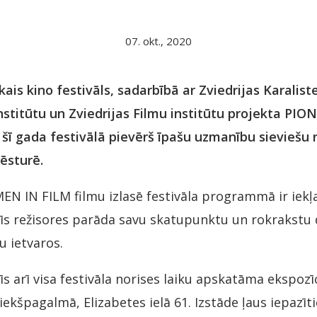
07. okt., 2020
kais kino festivāls, sadarbībā ar Zviedrijas Karalist
 institūtu un Zviedrijas Filmu institūtu projekta 
 šī gada festivālā pievērš īpašu uzmanību sieviešu
ēsturē.
IN FILM filmu izlasē festivāla programmā ir iekļau
rīs režisores parāda savu skatupunktu un rokrakstu
u ietvaros.
īs arī visa festivāla norises laiku apskatāma ekspozī
iekšpagalmā, Elizabetes ielā 61. Izstāde ļaus iepazīti