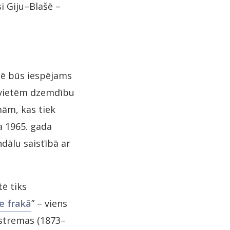
i Giju–Blašē –
stē būs iespējams
ievietēm dzemdību
ām, kas tiek
a 1965. gada
ndālu saistībā ar
tē tiks
e frakā
” – viens
nstremas (1873–