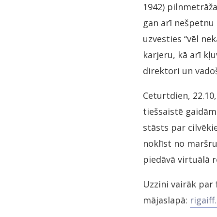
1942) pilnmetrāža
gan arī nešpetnu 
uzvesties “vēl ne
karjeru, kā arī kļ
direktori un vadoš
Ceturtdien, 22.10,
tiešsaistē gaidām
stāsts par cilvēk
noklīst no maršru
piedāvā virtuālā 
Uzzini vairāk pa
mājaslapā:
rigaiff.