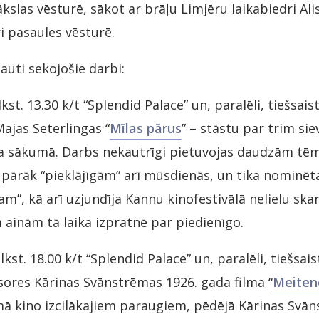
slas vēsturē, sākot ar brāļu Limjēru laikabiedri Alis
i pasaules vēsturē.
ļauti sekojošie darbi:
lkst. 13.30 k/t “Splendid Palace” un, paralēli, tiešsai
Majas Seterlingas “
Mīlas pārus
” – stāstu par trim s
 sākumā. Darbs nekautrīgi pietuvojas daudzām tēm
 pārāk “pieklājīgām” arī mūsdienās, un tika nominēt
m”, kā arī uzjundīja Kannu kinofestivālā nelielu ska
 ainām tā laika izpratnē par piedienīgo.
kst. 18.00 k/t “Splendid Palace” un, paralēli, tiešsais
ores Kārinas Svānstrēmas 1926. gada filma “
Meiten
ā kino izcilākajiem paraugiem, pēdējā Kārinas Svā