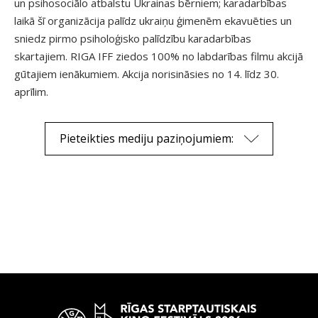
un psihosociālo atbalstu Ukrainas bērniem; karadarbības
laikā šī organizācija palīdz ukraiņu ģimenēm ekavuēties un
sniedz pirmo psiholoģisko palīdzību karadarbības
skartajiem. RIGA IFF ziedos 100% no labdarības filmu akcijā
gūtajiem ienākumiem. Akcija norisināsies no 14. līdz 30.
aprīlim.
Pieteikties mediju paziņojumiem: