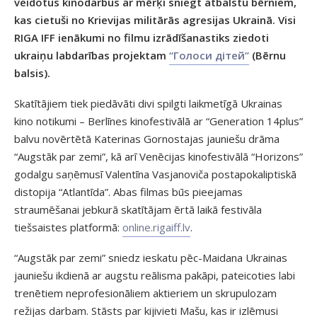
veidotus kinodarbus ar mērķi sniegt atbalstu bērniem,
kas cietuši no Krievijas militārās agresijas Ukrainā. Visi
RIGA IFF ienākumi no filmu izrādīšanastiks ziedoti
ukraiņu labdarības projektam
“Голоси дітей”
(Bērnu
balsis).
Skatītājiem tiek piedāvāti divi spilgti laikmetīgā Ukrainas
kino notikumi – Berlīnes kinofestivālā ar “Generation 14plus”
balvu novērtētā Katerinas Gornostajas jauniešu drāma
“Augstāk par zemi”, kā arī Venēcijas kinofestivālā “Horizons”
godalgu saņēmusī Valentīna Vasjanoviča postapokaliptiskā
distopija “Atlantīda”. Abas filmas būs pieejamas
straumēšanai jebkurā skatītājam ērtā laikā festivāla
tiešsaistes platformā:
online.rigaiff.lv
.
“Augstāk par zemi” sniedz ieskatu pēc-Maidana Ukrainas
jauniešu ikdienā ar augstu reālisma pakāpi, pateicoties labi
trenētiem neprofesionāliem aktieriem un skrupulozam
režijas darbam. Stāsts par kijivieti Mašu, kas ir izlēmusi