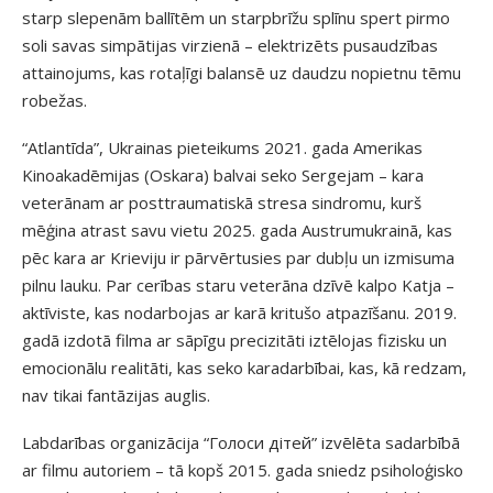
starp slepenām ballītēm un starpbrīžu splīnu spert pirmo
soli savas simpātijas virzienā – elektrizēts pusaudzības
attainojums, kas rotaļīgi balansē uz daudzu nopietnu tēmu
robežas.
“Atlantīda”, Ukrainas pieteikums 2021. gada Amerikas
Kinoakadēmijas (Oskara) balvai seko Sergejam – kara
veterānam ar posttraumatiskā stresa sindromu, kurš
mēģina atrast savu vietu 2025. gada Austrumukrainā, kas
pēc kara ar Krieviju ir pārvērtusies par dubļu un izmisuma
pilnu lauku. Par cerības staru veterāna dzīvē kalpo Katja –
aktīviste, kas nodarbojas ar karā kritušo atpazīšanu. 2019.
gadā izdotā filma ar sāpīgu precizitāti iztēlojas fizisku un
emocionālu realitāti, kas seko karadarbībai, kas, kā redzam,
nav tikai fantāzijas auglis.
Labdarības organizācija “Голоси дітей” izvēlēta sadarbībā
ar filmu autoriem – tā kopš 2015. gada sniedz psiholoģisko