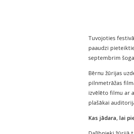
Tuvojoties festiv
paaudzi pieteikti
septembrim šogad
Bērnu žūrijas uzd
pilnmetrāžas filma
izvēlēto filmu ar 
plašākai auditorija
Kas jādara, lai p
Dalībnieki žūrijā 