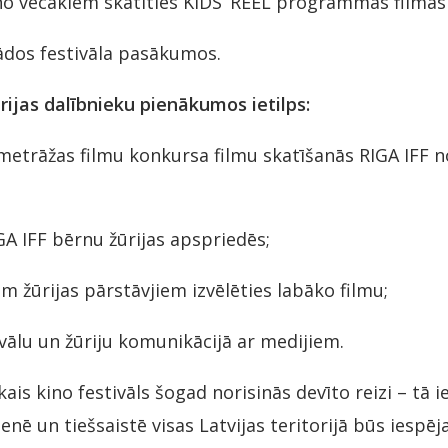
no vecākiem skatīties KIDS’ REEL programmas filmas
ādos festivāla pasākumos.
rijas dalībnieku pienākumos ietilps:
metrāžas filmu konkursa filmu skatīšanās RIGA IFF no
GA IFF bērnu žūrijas apspriedēs;
m žūrijas pārstāvjiem izvēlēties labāko filmu;
vālu un žūriju komunikācijā ar medijiem.
ais kino festivāls šogad norisinās devīto reizi – tā ie
enē un tiešsaistē visas Latvijas teritorijā būs iespē