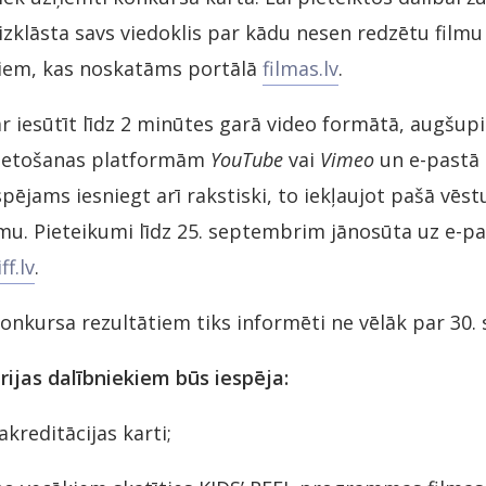
zklāsta savs viedoklis par kādu nesen redzētu filmu
biem, kas noskatāms portālā
filmas.lv
.
r iesūtīt līdz 2 minūtes garā video formātā, augšup
vietošanas platformām
YouTube
vai
Vimeo
un e-pastā i
pējams iesniegt arī rakstiski, to iekļaujot pašā vēst
mu. Pieteikumi līdz 25. septembrim jānosūta uz e-pa
f.lv
.
onkursa rezultātiem tiks informēti ne vēlāk par 30.
rijas dalībniekiem būs iespēja:
akreditācijas karti;