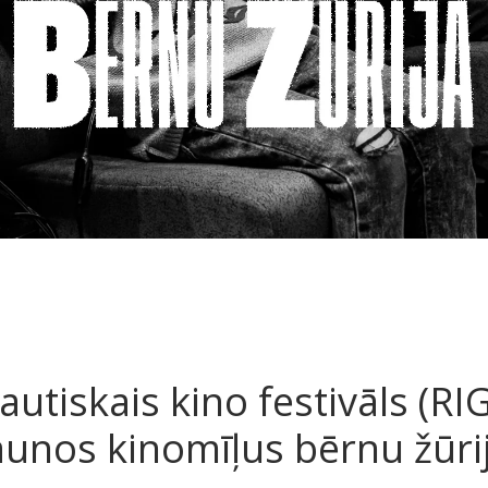
autiskais kino festivāls (RIG
aunos kinomīļus bērnu žūri