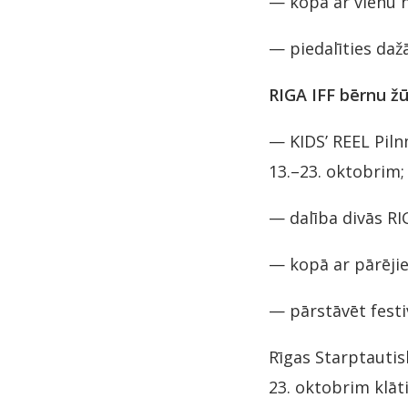
— kopā ar vienu 
— piedalīties daž
RIGA IFF bērnu žū
— KIDS’ REEL Piln
13.–23. oktobrim;
— dalība divās RI
— kopā ar pārējie
— pārstāvēt festi
Rīgas Starptautisk
23. oktobrim klāti