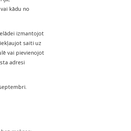
 vai kādu no
ielādei izmantojot
ekļaujot saiti uz
ulē vai pievienojot
sta adresi
 septembri.