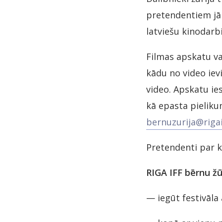
pretendentiem jāi
latviešu kinodar
Filmas apskatu va
kādu no video ie
video. Apskatu ies
kā epasta pieliku
bernuzurija@rigaif
Pretendenti par k
RIGA IFF bērnu žū
— iegūt festivāla 