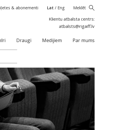
iļetes & abonementi
Lat
/
Eng
Meklēt
Klientu atbalsta centrs:
atbalsts@rigaiff.lv
īri
Draugi
Medijiem
Par mums