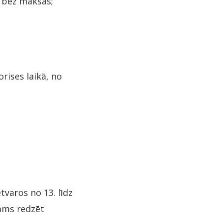
 bez maksas;
rises laikā, no
tvaros no 13. līdz
jams redzēt