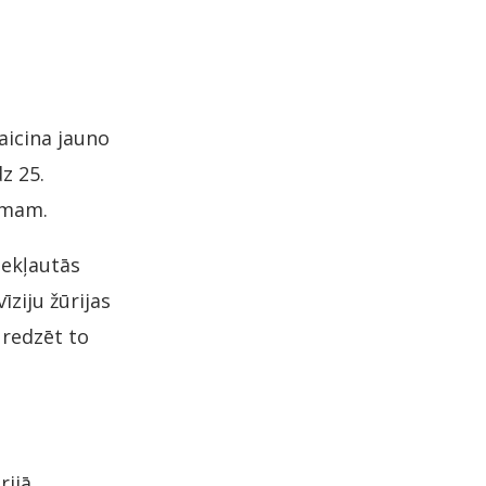
aicina jauno
z 25.
umam.
ekļautās
īziju žūrijas
 redzēt to
rijā,