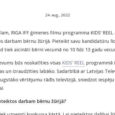
24. aug., 2022
ālam, RIGA IFF ģimenes filmu programma KIDS’ REEL 
es darbam bērnu žūrijā. Pieteikt savu kandidatūru līd
 tiek aicināti bērni vecumā no 10 līdz 13 gadu vec
evums būs noskatīties visas
KIDS’ REEL
programmā i
s un izraudzīties labāko. Sadarbībā ar Latvijas Telev
augstāko vērtējumu rādīs televīzijā, sniedzot iespēju
i.
ieteiktos darbam bērnu žūrijā?
tiek uzņemti konkursa kārtā. Lai pieteiktos dalībai žū