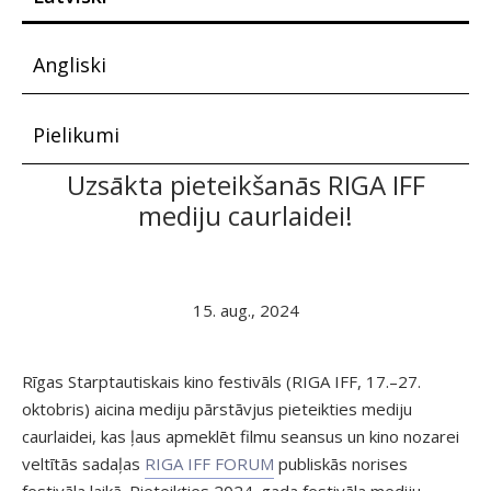
Angliski
Pielikumi
Uzsākta pieteikšanās RIGA IFF
mediju caurlaidei!
15. aug., 2024
Rīgas Starptautiskais kino festivāls (RIGA IFF, 17.–27.
oktobris) aicina mediju pārstāvjus pieteikties mediju
caurlaidei, kas ļaus apmeklēt filmu seansus un kino nozarei
veltītās sadaļas
RIGA IFF FORUM
publiskās norises
festivāla laikā. Pieteikties 2024. gada festivāla mediju