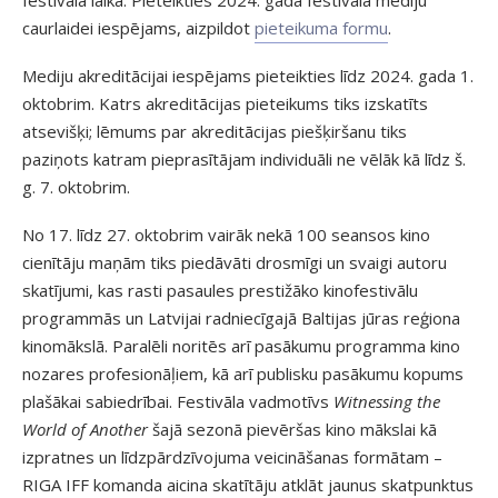
caurlaidei iespējams, aizpildot
pieteikuma formu
.
Mediju akreditācijai iespējams pieteikties līdz 2024. gada 1.
oktobrim. Katrs akreditācijas pieteikums tiks izskatīts
atsevišķi; lēmums par akreditācijas piešķiršanu tiks
paziņots katram pieprasītājam individuāli ne vēlāk kā līdz š.
g. 7. oktobrim.
No 17. līdz 27. oktobrim vairāk nekā 100 seansos kino
cienītāju maņām tiks piedāvāti drosmīgi un svaigi autoru
skatījumi, kas rasti pasaules prestižāko kinofestivālu
programmās un Latvijai radniecīgajā Baltijas jūras reģiona
kinomākslā. Paralēli noritēs arī pasākumu programma kino
nozares profesionāļiem, kā arī publisku pasākumu kopums
plašākai sabiedrībai. Festivāla vadmotīvs
Witnessing the
World of Another
šajā sezonā pievēršas kino mākslai kā
izpratnes un līdzpārdzīvojuma veicināšanas formātam –
RIGA IFF komanda aicina skatītāju atklāt jaunus skatpunktus