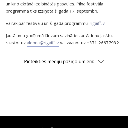
un kino ekrānā iedibinātās pasaules. Pilna festivāla
programma tiks izziņota šī gada 17. septembrī.
Vairāk par festivālu un šī gada programmu:
rigaiff.lv
Jautājumu gadījumā lūdzam sazināties ar Aldonu Jakštu,
rakstot uz
aldona@rigaiff.lv
vai zvanot uz +371 26677932.
Pieteikties mediju paziņojumiem: