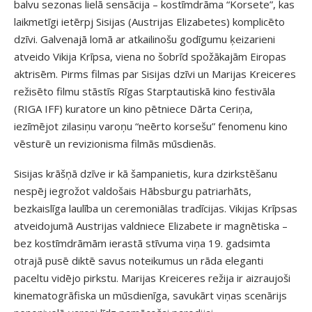
balvu sezonas lielā sensācija – kostīmdrāma “Korsete”, kas
laikmetīgi ietērpj Sisijas (Austrijas Elizabetes) komplicēto
dzīvi. Galvenajā lomā ar atkailinošu godīgumu ķeizarieni
atveido Vikija Krīpsa, viena no šobrīd spožākajām Eiropas
aktrisēm. Pirms filmas par Sisijas dzīvi un Marijas Kreiceres
režisēto filmu stāstīs Rīgas Starptautiskā kino festivāla
(RIGA IFF) kuratore un kino pētniece Dārta Ceriņa,
iezīmējot zilasiņu varoņu “neērto korsešu” fenomenu kino
vēsturē un revizionisma filmās mūsdienās.
Sisijas krāšņā dzīve ir kā šampanietis, kura dzirkstēšanu
nespēj iegrožot valdošais Hābsburgu patriarhāts,
bezkaislīga laulība un ceremoniālas tradīcijas. Vikijas Krīpsas
atveidojumā Austrijas valdniece Elizabete ir magnētiska –
bez kostīmdrāmām ierastā stīvuma viņa 19. gadsimta
otrajā pusē diktē savus noteikumus un rāda eleganti
paceltu vidējo pirkstu. Marijas Kreiceres režija ir aizraujoši
kinematogrāfiska un mūsdienīga, savukārt viņas scenārijs