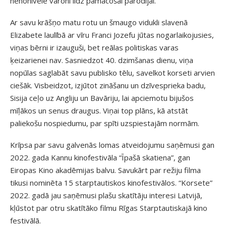
nenonivelē varoni līdz pamācošai parodijai.
Ar savu krāšņo matu rotu un šmaugo vidukli slavenā
Elizabete laulībā ar vīru Franci Jozefu jūtas nogarlaikojusies,
viņas bērni ir izauguši, bet reālas politiskas varas
ķeizarienei nav. Sasniedzot 40. dzimšanas dienu, viņa
nopūlas saglabāt savu publisko tēlu, savelkot korseti arvien
ciešāk. Visbeidzot, izjūtot zināšanu un dzīvesprieka badu,
Sisija ceļo uz Angliju un Bavāriju, lai apciemotu bijušos
mīļākos un senus draugus. Viņai top plāns, kā atstāt
paliekošu nospiedumu, par spīti uzspiestajām normām.
Krīpsa par savu galvenās lomas atveidojumu saņēmusi gan
2022. gada Kannu kinofestivāla “Īpašā skatiena”, gan
Eiropas Kino akadēmijas balvu. Savukārt par režiju filma
tikusi nominēta 15 starptautiskos kinofestivālos. “Korsete”
2022. gadā jau saņēmusi plašu skatītāju interesi Latvijā,
kļūstot par otru skatītāko filmu Rīgas Starptautiskajā kino
festivālā.