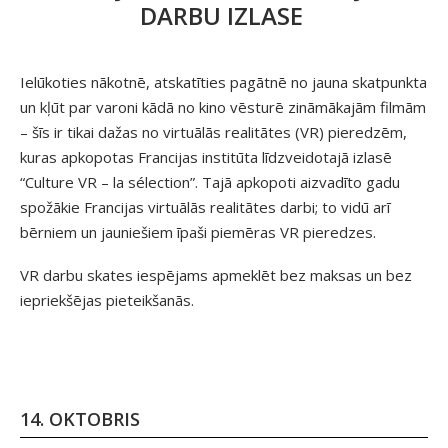
DARBU IZLASE
Ielūkoties nākotnē, atskatīties pagātnē no jauna skatpunkta
un kļūt par varoni kādā no kino vēsturē zināmākajām filmām
– šīs ir tikai dažas no virtuālās realitātes (VR) pieredzēm,
kuras apkopotas Francijas institūta līdzveidotajā izlasē
“Culture VR – la sélection”. Tajā apkopoti aizvadīto gadu
spožākie Francijas virtuālās realitātes darbi; to vidū arī
bērniem un jauniešiem īpaši piemēras VR pieredzes.
VR darbu skates iespējams apmeklēt bez maksas un bez
iepriekšējas pieteikšanās.
14. OKTOBRIS