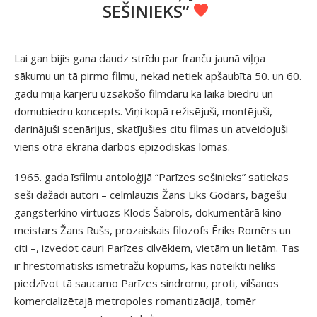
SEŠINIEKS”
Lai gan bijis gana daudz strīdu par franču jaunā viļņa
sākumu un tā pirmo filmu, nekad netiek apšaubīta 50. un 60.
gadu mijā karjeru uzsākošo filmdaru kā laika biedru un
domubiedru koncepts. Viņi kopā režisējuši, montējuši,
darinājuši scenārijus, skatījušies citu filmas un atveidojuši
viens otra ekrāna darbos epizodiskas lomas.
1965. gada īsfilmu antoloģijā “Parīzes sešinieks” satiekas
seši dažādi autori – celmlauzis Žans Liks Godārs, bagešu
gangsterkino virtuozs Klods Šabrols, dokumentārā kino
meistars Žans Rušs, prozaiskais filozofs Ēriks Romērs un
citi –, izvedot cauri Parīzes cilvēkiem, vietām un lietām. Tas
ir hrestomātisks īsmetrāžu kopums, kas noteikti neliks
piedzīvot tā saucamo Parīzes sindromu, proti, vilšanos
komercializētajā metropoles romantizācijā, tomēr