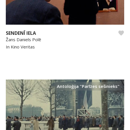
SENDENĪ IELA
Žans Daniels Polē
In Kino Veritas
Antoloģija "Parīzes sešinieks"