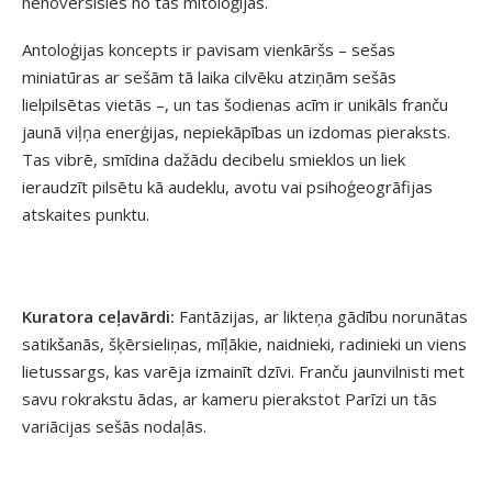
nenovērsīsies no tās mitoloģijas.
Antoloģijas koncepts ir pavisam vienkāršs – sešas
miniatūras ar sešām tā laika cilvēku atziņām sešās
lielpilsētas vietās –, un tas šodienas acīm ir unikāls franču
jaunā viļņa enerģijas, nepiekāpības un izdomas pieraksts.
Tas vibrē, smīdina dažādu decibelu smieklos un liek
ieraudzīt pilsētu kā audeklu, avotu vai psihoģeogrāfijas
atskaites punktu.
Kuratora ceļavārdi:
Fantāzijas, ar likteņa gādību norunātas
satikšanās, šķērsieliņas, mīļākie, naidnieki, radinieki un viens
lietussargs, kas varēja izmainīt dzīvi. Franču jaunvilnisti met
savu rokrakstu ādas, ar kameru pierakstot Parīzi un tās
variācijas sešās nodaļās.