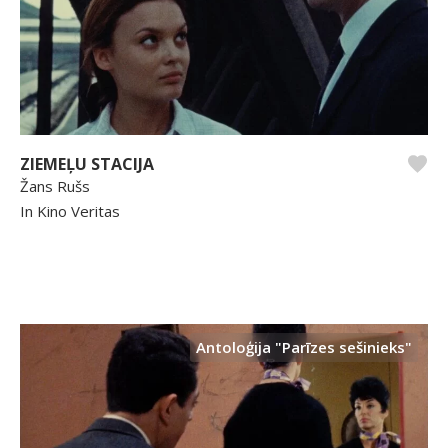
ZIEMEĻU STACIJA
Žans Rušs
In Kino Veritas
Antoloģija "Parīzes sešinieks"