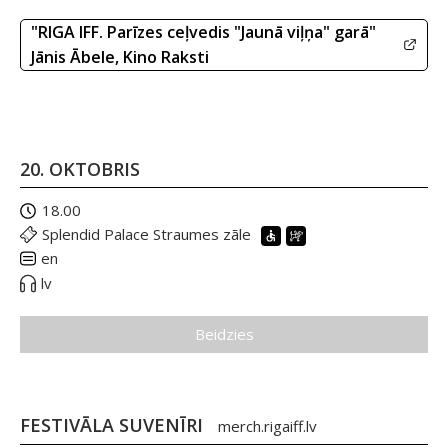
"RIGA IFF. Parīzes ceļvedis "Jaunā viļņa" garā"
Jānis Ābele, Kino Raksti
20. OKTOBRIS
18.00
Splendid Palace Straumes zāle
en
lv
Beidzies
FESTIVĀLA SUVENĪRI
merch.rigaiff.lv