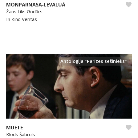
MONPARNASA-LEVALUĀ
Žans Liks Godārs
In Kino Veritas
Antoloģija "Parīzes sešinieks"
MUETE
Klods Šabrols