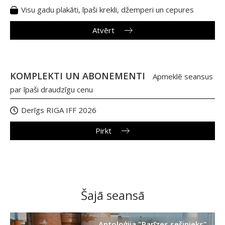
Visu gadu plakāti, īpaši krekli, džemperi un cepures
Atvērt
KOMPLEKTI UN ABONEMENTI
Apmeklē seansus
par īpaši draudzīgu cenu
Derīgs RIGA IFF 2026
Pirkt
Šajā seansā
Antoloģija "Parīzes sešinieks"