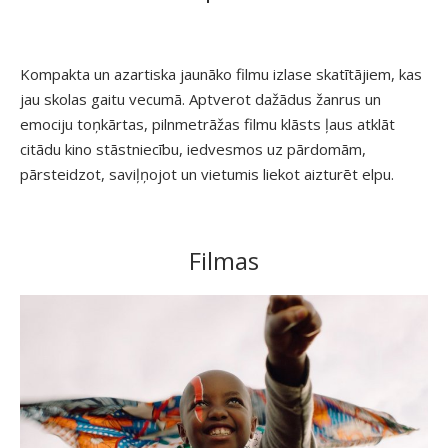
Kompakta un azartiska jaunāko filmu izlase skatītājiem, kas
jau skolas gaitu vecumā. Aptverot dažādus žanrus un
emociju toņkārtas, pilnmetrāžas filmu klāsts ļaus atklāt
citādu kino stāstniecību, iedvesmos uz pārdomām,
pārsteidzot, saviļņojot un vietumis liekot aizturēt elpu.
Filmas