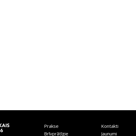
Prakse
Kontakti
Brīvprātīgie
Jaunumi