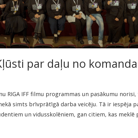
Kļūsti par daļu no komanda
mu RIGA IFF filmu programmas un pasākumu norisi,
nekā simts brīvprātīgā darba veicēju. Tā ir iespēja p
udentiem un vidusskolēniem, gan citiem, kas meklē 