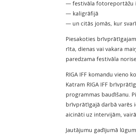
— festivāla fotoreportāžu 
— kaligrāfijā
— un citās jomās, kur svar
Piesakoties brīvprātīgajam 
rīta, dienas vai vakara mai
paredzama festivāla norises
RIGA IFF komandu vieno kopī
Katram RIGA IFF brīvprātīg
programmas baudīšanu. Pie
brīvprātīgajā darbā varēs 
aicināti uz intervijām, vai
Jautājumu gadījumā lūgums