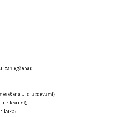
u izsniegšana);
nēsāšana u. c. uzdevumi);
. uzdevumi);
s laikā)