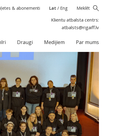
iļetes & abonementi
Lat
/
Eng
Meklēt
Klientu atbalsta centrs:
atbalsts@rigaiff.lv
īri
Draugi
Medijiem
Par mums