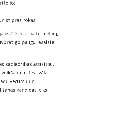
tfolio)
un stipras rokas.
a izvēlētā joma to pieļauj,
īvprātīgo palīgu iesaiste
as sabiedrības attīstību.
veikšanu ar festivāla
 gadu vecumu un
dīšanas kandidāti tiks