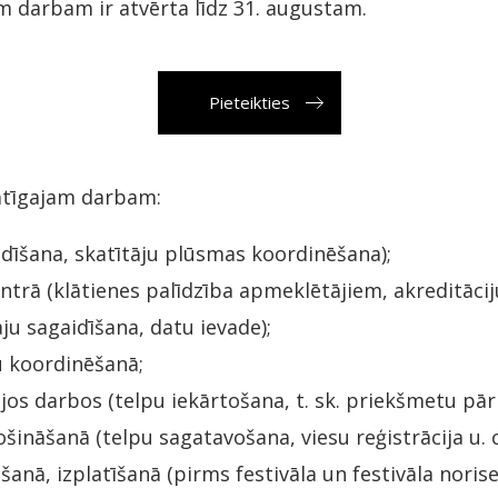
m darbam ir atvērta līdz 31. augustam.
Pieteikties
rātīgajam darbam:
ādīšana, skatītāju plūsmas koordinēšana);
ntrā (klātienes palīdzība apmeklētājiem, akreditācij
ju sagaidīšana, datu ievade);
u koordinēšanā;
jos darbos (telpu iekārtošana, t. sk. priekšmetu pār
nāšanā (telpu sagatavošana, viesu reģistrācija u. c
anā, izplatīšanā (pirms festivāla un festivāla norise