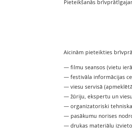
Pieteikšanās brīvprātīgaja
Aicinām pieteikties brīvp
— filmu seansos (vietu ier
— festivāla informācijas ce
— viesu servisā (apmeklētā
— žūriju, ekspertu un vies
— organizatoriski tehniska
— pasākumu norises nodroši
— drukas materiālu izvietoš