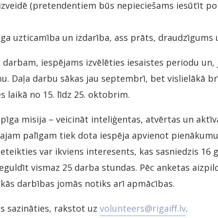
izveidē (pretendentiem būs nepieciešams iesūtīt por
īga uzticamība un izdarība, ass prāts, draudzīgums 
darbam, iespējams izvēlēties iesaistes periodu un, j
ņu. Daļa darbu sākas jau septembrī, bet vislielākā br
 laikā no 15. līdz 25. oktobrim.
ga misija – veicināt inteliģentas, atvērtas un aktīv
ajam palīgam tiek dota iespēja apvienot pienākumu 
teikties var ikviens interesents, kas sasniedzis 16
ieguldīt vismaz 25 darba stundas. Pēc anketas aizpil
rākās darbības jomās notiks arī apmācības.
 sazināties, rakstot uz
volunteers@rigaiff.lv
.