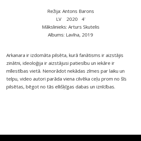
Režija: Antons Barons
LV
2020
4'
Mākslinieks: Arturs Skutelis
Albums: Lavīna, 2019
Arkanara ir izdomāta pilsēta, kurā fanātisms ir aizstājis
zinātni, ideoloģija ir aizstājusi patiesību un iekāre ir
mīlestības vietā. Nenorādot nekādas zīmes par laiku un
telpu, video autori parāda viena cilvēka ceļu prom no šīs
pilsētas, bēgot no tās ellišķīgas dabas un iznīcības.