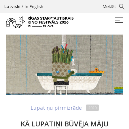
Latviski
/
In English
Meklēt
Lupatiņu pirmizrāde
2020
KĀ LUPATIŅI BŪVĒJA MĀJU