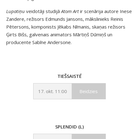
Lupatiņu
veidotāji studijā
Atom Art
ir scenārija autore Inese
Zandere, režisors Edmunds Jansons, mākslinieks Reinis
Pētersons, komponists Jēkabs Nīmanis, skaņas režisors
Ģirts Bišs, galvenais animators Mārtiņš Dūmiņš un
producente Sabīne Andersone.
TIEŠSAISTĒ
17. okt. 11:00
Beidzies
SPLENDID (L)