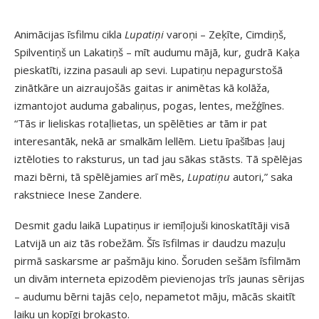
Animācijas īsfilmu cikla
Lupatiņi
varoņi – Zeķīte, Cimdiņš,
Spilventiņš un Lakatiņš – mīt audumu mājā, kur, gudrā Kaķa
pieskatīti, izzina pasauli ap sevi. Lupatiņu nepagurstošā
zinātkāre un aizraujošās gaitas ir animētas kā kolāža,
izmantojot auduma gabaliņus, pogas, lentes, mežģīnes.
“Tās ir lieliskas rotaļlietas, un spēlēties ar tām ir pat
interesantāk, nekā ar smalkām lellēm. Lietu īpašības ļauj
iztēloties to raksturus, un tad jau sākas stāsts. Tā spēlējas
mazi bērni, tā spēlējamies arī mēs,
Lupatiņu
autori,” saka
rakstniece Inese Zandere.
Desmit gadu laikā Lupatiņus ir iemīļojuši kinoskatītāji visā
Latvijā un aiz tās robežām. Šīs īsfilmas ir daudzu mazuļu
pirmā saskarsme ar pašmāju kino. Šoruden sešām īsfilmām
un divām interneta epizodēm pievienojas trīs jaunas sērijas
– audumu bērni tajās ceļo, nepametot māju, mācās skaitīt
laiku un kopīgi brokasto.