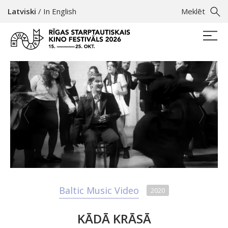
Latviski
/
In English
Meklēt
Baltic Music Video
2020
KĀDĀ KRĀSĀ