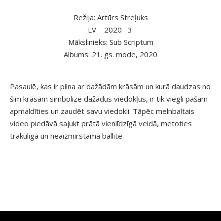
Režija: Artūrs Streļuks
LV
2020
3'
Mākslinieks: Sub Scriptum
Albums: 21. gs. mode, 2020
Pasaulē, kas ir pilna ar dažādām krāsām un kurā daudzas no
šīm krāsām simbolizē dažādus viedokļus, ir tik viegli pašam
apmaldīties un zaudēt savu viedokli. Tāpēc melnbaltais
video piedāvā sajukt prātā vienlīdzīgā veidā, metoties
trakulīgā un neaizmirstamā ballītē.