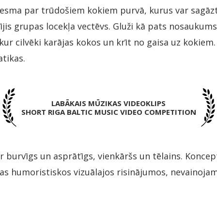
iesma par trūdošiem kokiem purvā, kurus var sagāzt
jis grupas locekļa vectēvs. Gluži kā pats nosaukums
kur cilvēki karājas kokos un krīt no gaisa uz kokiem
atikas.
LABĀKAIS MŪZIKAS VIDEOKLIPS
SHORT RIGA BALTIC MUSIC VIDEO COMPETITION
r burvīgs un asprātīgs, vienkāršs un tēlains. Koncep
s humoristiskos vizuālajos risinājumos, nevainojam