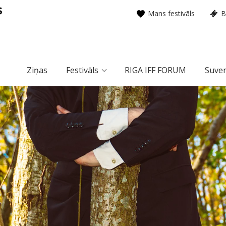
Mans festivāls
B
Ziņas
Festivāls
RIGA IFF FORUM
Suven