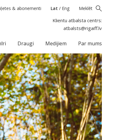
iļetes & abonementi
Lat
/
Eng
Meklēt
Klientu atbalsta centrs:
atbalsts@rigaiff.lv
īri
Draugi
Medijiem
Par mums