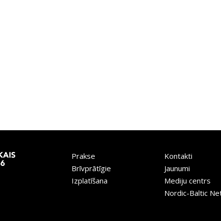
Prakse
Kontakti
Brīvprātīgie
Jaunumi
Izplatīšana
Mediju centrs
Nordic-Baltic N