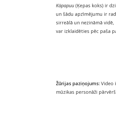
Käpapuu
(Ķepas koks) ir dz
un šādu apzīmējumu ir radī
sirreālā un nezināmā vidē, 
var izklaidēties pēc paša p
Žūrijas paziņojums:
Video i
mūzikas personāži pārvērša