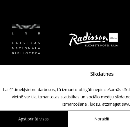
Sīkdatnes
Lai šī tīmekļvietne darbotos, tā izmanto obligāti nepieciešamās sīkd
vietnē var tikt izmantotas statistikas un sociālo mediju sīkdatne
izmantošanai, lūdzu, atzīmējiet savu 
Apstiprināt visas
Noraidīt
Design by
Associates, Partners et Sons