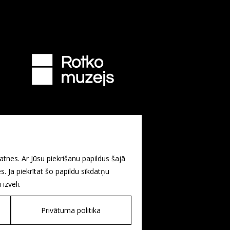
atnes. Ar Jūsu piekrišanu papildus šajā
s. Ja piekrītat šo papildu sīkdatņu
izvēli.
Privātuma politika