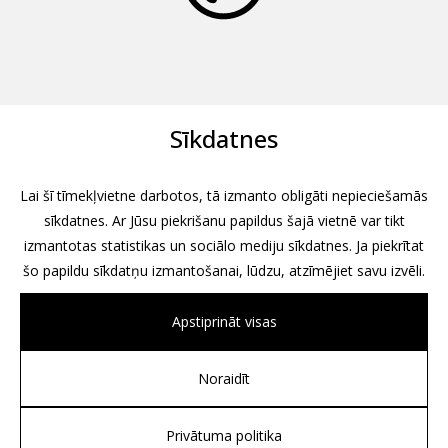
Sīkdatnes
Lai šī tīmekļvietne darbotos, tā izmanto obligāti nepieciešamās
sīkdatnes. Ar Jūsu piekrišanu papildus šajā vietnē var tikt
izmantotas statistikas un sociālo mediju sīkdatnes. Ja piekrītat
šo papildu sīkdatņu izmantošanai, lūdzu, atzīmējiet savu izvēli.
Apstiprināt visas
Noraidīt
All rights reserved, 2026
Design by
Associates, Partners et Sons
Privātuma politika