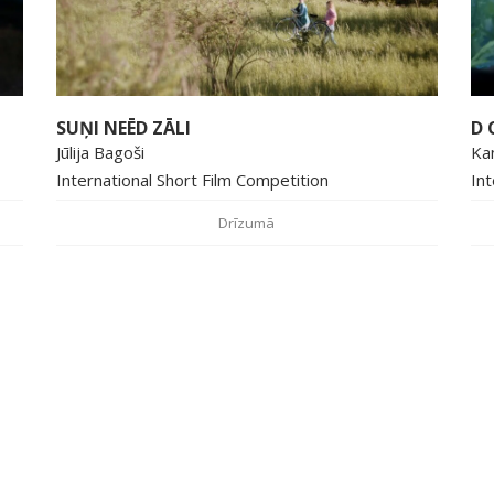
SUŅI NEĒD ZĀLI
D 
Jūlija Bagoši
Ka
International Short Film Competition
Int
Drīzumā