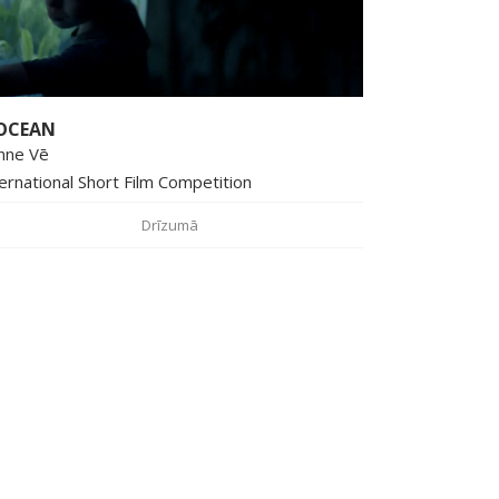
OCEAN
nne Vē
ernational Short Film Competition
Drīzumā