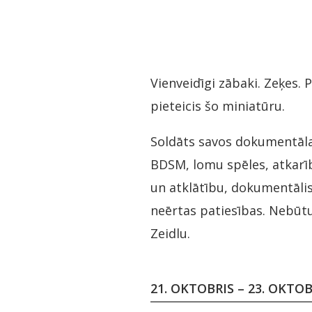
Vienveidīgi zābaki. Zeķes. 
pieteicis šo miniatūru.
Soldāts savos dokumentāla
BDSM, lomu spēles, atkarīb
un atklātību, dokumentāli
neērtas patiesības. Nebūtu
Zeidlu.
21. OKTOBRIS – 23. OKTO