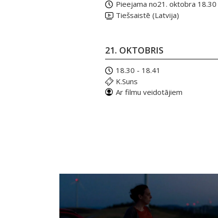
Pieejama no
21. oktobra 18.30
Tiešsaistē (Latvija)
21. OKTOBRIS
18.30 - 18.41
K.Suns
Ar filmu veidotājiem