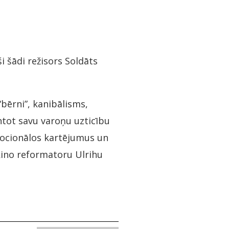
i šādi režisors Soldāts
ērni”, kanibālisms,
ntot savu varoņu uzticību
mocionālos kartējumus un
kino reformatoru Ulrihu