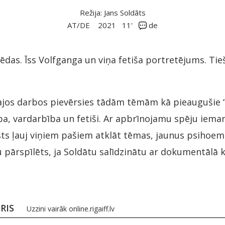
Režija: Jans Soldāts
AT/DE
2021
11'
de
Pēdas. Īss Volfganga un viņa fetiša portretējums. Tieš
jos darbos pievērsies tādām tēmām kā pieaugušie “b
a, vardarbība un fetiši. Ar apbrīnojamu spēju iema
sts ļauj viņiem pašiem atklāt tēmas, jaunus psihoe
 pārspīlēts, ja Soldātu salīdzinātu ar dokumentālā 
BRIS
Uzzini vairāk
online.rigaiff.lv