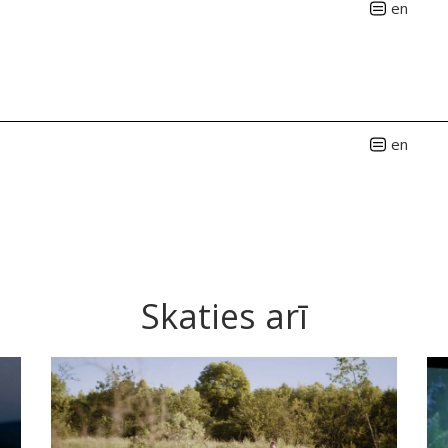
en
en
Skaties arī