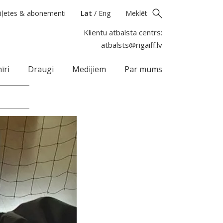
iļetes & abonementi
Lat
/
Eng
Meklēt
Klientu atbalsta centrs:
atbalsts@rigaiff.lv
īri
Draugi
Medijiem
Par mums