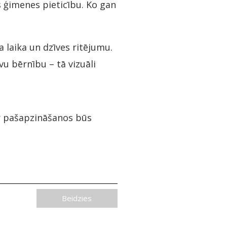
 ģimenes pieticību. Ko gan
 laika un dzīves ritējumu.
u bērnību – tā vizuāli
ar pašapzināšanos būs
Beidzies