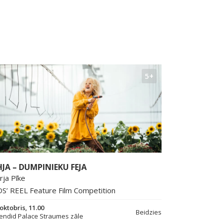
5+
HJA – DUMPINIEKU FEJA
rja Pīke
DS’ REEL Feature Film Competition
 oktobris, 11.00
Beidzies
endid Palace Straumes zāle