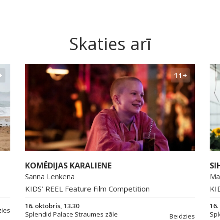
Skaties arī
+
11+
KOMĒDIJAS KARALIENE
SI
Sanna Lenkena
Ma
KIDS’ REEL Feature Film Competition
KI
16. oktobris, 13.30
16.
zies
Splendid Palace Straumes zāle
Spl
Beidzies