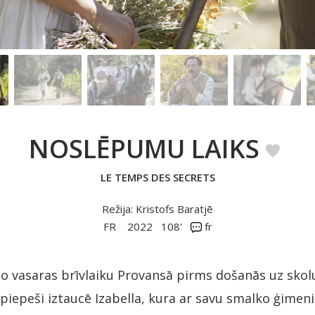
NOSLĒPUMU LAIKS
LE TEMPS DES SECRETS
Režija: Kristofs Baratjē
FR
2022
108'
fr
o vasaras brīvlaiku Provansā pirms došanās uz skolu
iepeši iztaucē Izabella, kura ar savu smalko ģimeni 