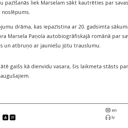
 pazīšanās liek Marselam sākt kautrēties par savas
ir noslēpums.
ojumu drāma, kas iepazīstina ar 20. gadsimta sākuma
sora Marsela Paņola autobiogrāfiskajā romānā par sav
s un atbruņo ar jauniešu jūtu trauslumu.
ātē gaišs kā dienvidu vasara, šis laikmeta stāsts p
eaugušajiem.
en
lv