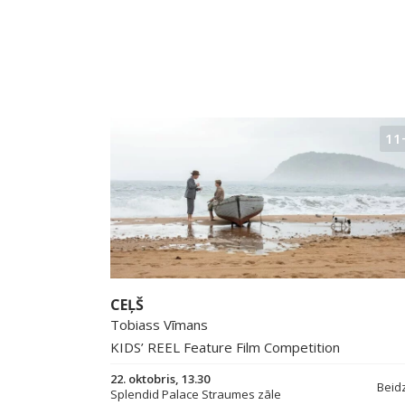
11
CEĻŠ
Tobiass Vīmans
KIDS’ REEL Feature Film Competition
22. oktobris, 13.30
Beid
Splendid Palace Straumes zāle