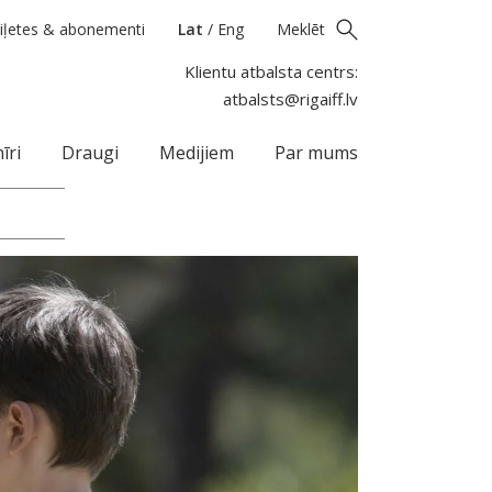
iļetes & abonementi
Lat
/
Eng
Meklēt
Klientu atbalsta centrs:
atbalsts@rigaiff.lv
īri
Draugi
Medijiem
Par mums