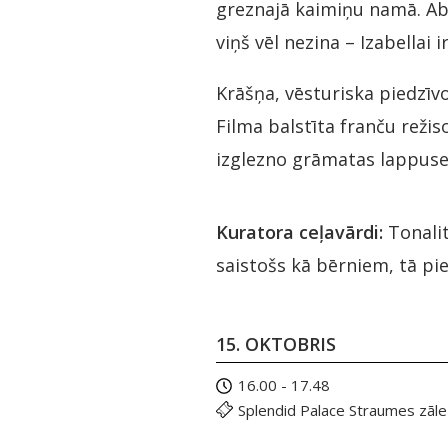
greznajā kaimiņu namā. Abu
viņš vēl nezina – Izabellai 
Krāšņa, vēsturiska piedzīv
Filma balstīta franču reži
izglezno grāmatas lappuse
Kuratora ceļavārdi:
Tonalit
saistošs kā bērniem, tā pi
15. OKTOBRIS
16.00 - 17.48
Splendid Palace Straumes zāle