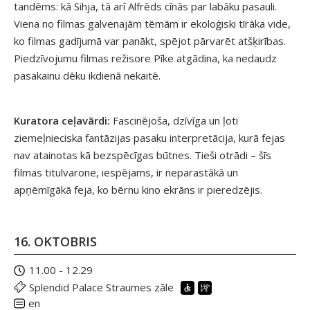
tandēms: kā Sihja, tā arī Alfrēds cīnās par labāku pasauli.
Viena no filmas galvenajām tēmām ir ekoloģiski tīrāka vide,
ko filmas gadījumā var panākt, spējot pārvarēt atšķirības.
Piedzīvojumu filmas režisore Pīke atgādina, ka nedaudz
pasakainu dēku ikdienā nekaitē.
Kuratora ceļavārdi:
Fascinējoša, dzīvīga un ļoti
ziemeļnieciska fantāzijas pasaku interpretācija, kurā fejas
nav atainotas kā bezspēcīgas būtnes. Tieši otrādi – šīs
filmas titulvarone, iespējams, ir neparastākā un
apņēmīgākā feja, ko bērnu kino ekrāns ir pieredzējis.
16. OKTOBRIS
11.00 - 12.29
Splendid Palace Straumes zāle
en