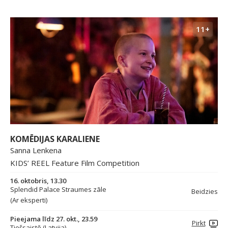
11+
KOMĒDIJAS KARALIENE
Sanna Lenkena
KIDS’ REEL Feature Film Competition
16. oktobris, 13.30
Splendid Palace Straumes zāle
Beidzies
(Ar eksperti)
Pieejama līdz 27. okt., 23.59
Pirkt
Tiešsaistē (Latvija)