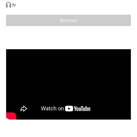
lv
Beidzies