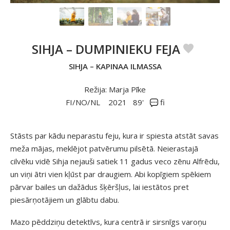
SIHJA – DUMPINIEKU FEJA
SIHJA – KAPINAA ILMASSA
Režija: Marja Pīke
FI/NO/NL
2021
89'
fi
Stāsts par kādu neparastu feju, kura ir spiesta atstāt savas
meža mājas, meklējot patvērumu pilsētā. Neierastajā
cilvēku vidē Sihja nejauši satiek 11 gadus veco zēnu Alfrēdu,
un viņi ātri vien kļūst par draugiem. Abi kopīgiem spēkiem
pārvar bailes un dažādus šķēršļus, lai iestātos pret
piesārņotājiem un glābtu dabu.
Mazo pēddziņu detektīvs, kura centrā ir sirsnīgs varoņu