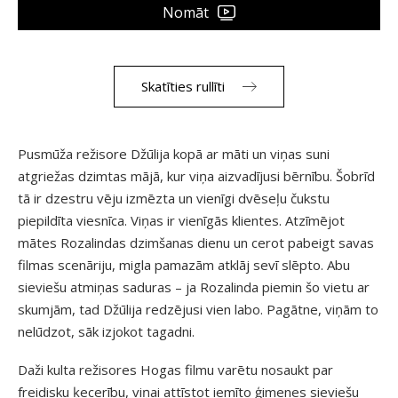
Nomāt
Skatīties rullīti
Pusmūža režisore Džūlija kopā ar māti un viņas suni
atgriežas dzimtas mājā, kur viņa aizvadījusi bērnību. Šobrīd
tā ir dzestru vēju izmēzta un vienīgi dvēseļu čukstu
piepildīta viesnīca. Viņas ir vienīgās klientes. Atzīmējot
mātes Rozalindas dzimšanas dienu un cerot pabeigt savas
filmas scenāriju, migla pamazām atklāj sevī slēpto. Abu
sieviešu atmiņas saduras – ja Rozalinda piemin šo vietu ar
skumjām, tad Džūlija redzējusi vien labo. Pagātne, viņām to
nelūdzot, sāk izjokot tagadni.
Daži kulta režisores Hogas filmu varētu nosaukt par
freidisku ķecerību, viņai attīstot iemīto ģimenes sieviešu