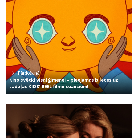
Pārdošanā
Kino svētki visai ģimenei – pieejamas biļetes uz
sadaļas KIDS' REEL filmu seansiem!