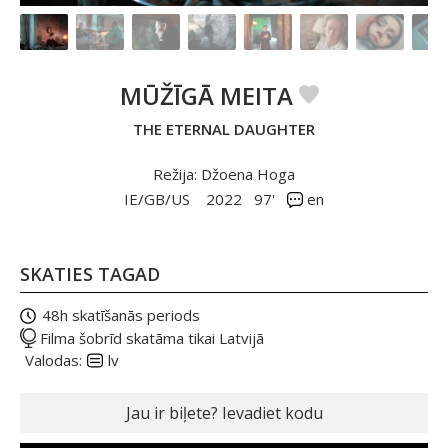
MŪŽĪGĀ MEITA
THE ETERNAL DAUGHTER
Režija: Džoena Hoga
IE/GB/US
2022
97'
en
SKATIES TAGAD
48h skatīšanās periods
Filma šobrīd skatāma tikai Latvijā
Valodas:
lv