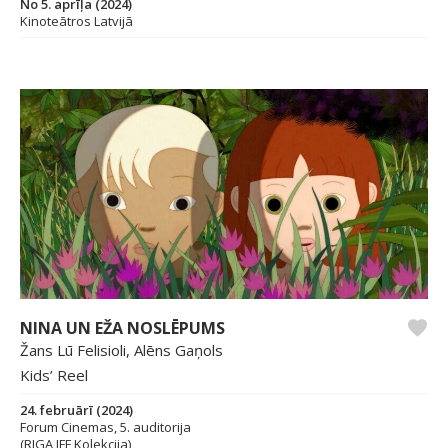
No 5. aprīļa (2024)
Kinoteātros Latvijā
NINA UN EŽA NOSLĒPUMS
Žans Lū Felisioli, Alēns Gaņols
Kids’ Reel
24. februārī (2024)
Forum Cinemas, 5. auditorija
(RIGA IFF Kolekcija)