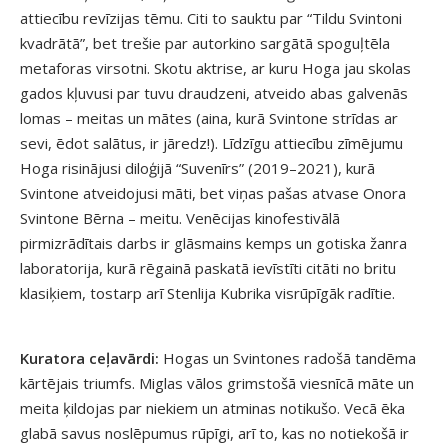
attiecību revīzijas tēmu. Citi to sauktu par “Tildu Svintoni
kvadrātā”, bet trešie par autorkino sargātā spoguļtēla
metaforas virsotni. Skotu aktrise, ar kuru Hoga jau skolas
gados kļuvusi par tuvu draudzeni, atveido abas galvenās
lomas – meitas un mātes (aina, kurā Svintone strīdas ar
sevi, ēdot salātus, ir jāredz!). Līdzīgu attiecību zīmējumu
Hoga risinājusi diloģijā “Suvenīrs” (2019–2021), kurā
Svintone atveidojusi māti, bet viņas pašas atvase Onora
Svintone Bērna – meitu. Venēcijas kinofestivālā
pirmizrādītais darbs ir glāsmains kemps un gotiska žanra
laboratorija, kurā rēgainā paskatā ievīstīti citāti no britu
klasiķiem, tostarp arī Stenlija Kubrika visrūpīgāk radītie.
Kuratora ceļavārdi:
Hogas un Svintones radošā tandēma
kārtējais triumfs. Miglas vālos grimstošā viesnīcā māte un
meita ķildojas par niekiem un atminas notikušo. Vecā ēka
glabā savus noslēpumus rūpīgi, arī to, kas no notiekošā ir