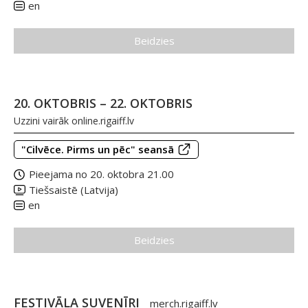
en
Beidzies
20. OKTOBRIS – 22. OKTOBRIS
Uzzini vairāk
online.rigaiff.lv
"Cilvēce. Pirms un pēc" seansā
Pieejama no 20. oktobra 21.00
Tiešsaistē (Latvija)
en
Beidzies
FESTIVĀLA SUVENĪRI
merch.rigaiff.lv