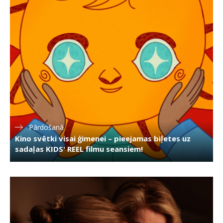
Pārdošanā
Kino svētki visai ģimenei – pieejamas biļetes uz
sadaļas KIDS' REEL filmu seansiem!