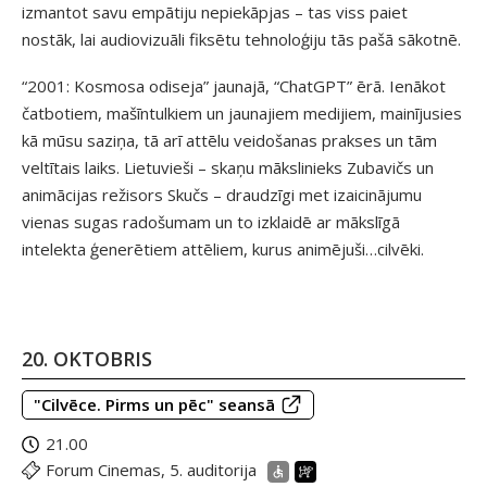
izmantot savu empātiju nepiekāpjas – tas viss paiet
nostāk, lai audiovizuāli fiksētu tehnoloģiju tās pašā sākotnē.
“2001: Kosmosa odiseja” jaunajā, “ChatGPT” ērā. Ienākot
čatbotiem, mašīntulkiem un jaunajiem medijiem, mainījusies
kā mūsu saziņa, tā arī attēlu veidošanas prakses un tām
veltītais laiks. Lietuvieši – skaņu mākslinieks Zubavičs un
animācijas režisors Skučs – draudzīgi met izaicinājumu
vienas sugas radošumam un to izklaidē ar mākslīgā
intelekta ģenerētiem attēliem, kurus animējuši…cilvēki.
20. OKTOBRIS
"Cilvēce. Pirms un pēc" seansā
21.00
Forum Cinemas, 5. auditorija