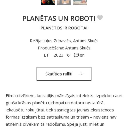
PLANĒTAS UN ROBOTI
PLANETOS IR ROBOTAI
Režija: Juļus Zubavičs, Antans Skučs
Producēšana: Antans Skučs
LT
2023
6'
en
Skatīties rullīti
Filma cilvēkiem, ko radījis mākslīgais intelekts. Izpeldot cauri
guaša krāsas planētu ņirboņai un datora tastatūrā
iekausētu roku jūrai, tiek sasniegtas jaunas eksistences
formas. Iztiksim bez satraukuma un trīsām – neviens nav
atņēmis cilvēkam tā radošumu. Spēja just, mīlēt un