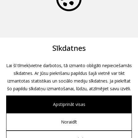
Sīkdatnes
Lai šī tīmekļvietne darbotos, tā izmanto obligāti nepieciešamās
sīkdatnes. Ar Jūsu piekrišanu papildus šajā vietnē var tikt
izmantotas statistikas un sociālo mediju sīkdatnes. Ja piekrītat
šo papildu sīkdatņu izmantošanai, lūdzu, atzīmējiet savu izvēli.
Apstiprināt visas
Noraidīt
All rights reserved, 2026
Design by
Associates, Partners et Sons