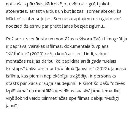
notikušais pārrāvis kādreizējo tuvību – ir grūti jokot,
atcerēties, atrast vārdus un būt līdzās. Tomēr abi cer, ka
Mārtiņš ir atveseļojies. Sen nesataptajiem draugiem viņš
nodzied dziesmu par pretošanās bezjēdzīgumu…
Režisora, scenārista un montāžas režisora Zača filmogrāfija
ir paprāva: vairākas īsfilmas, dokumentālā tuvplāna
“Klātbūtne” (2020) režija kopā ar Lieni Lindi, virkne
montāžas režijas darbu, ko papildina arī šī gada “Lielais
Kristaps” balva par montāžu filmā “Janvāris” (2022). Jaunākā
īsfilma, kas piemin nepiekāpīgu traģēdiju, ir personisks
stāsts par Zača drauga zaudējumu. Risinot šo pašu “dzīves
izplēsuma” un mentālās veselības saasinājumu tematiku,
viņš šobrīd veido pilnmetrāžas spēlfilmas debiju “Mūžīgi
jauni”.