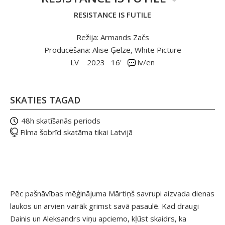
RESISTANCE IS FUTILE
Režija: Armands Začs
Producēšana: Alise Ģelze, White Picture
LV
2023
16'
lv/en
SKATIES TAGAD
48h skatīšanās periods
Filma šobrīd skatāma tikai Latvijā
Pēc pašnāvības mēģinājuma Mārtiņš savrupi aizvada dienas
laukos un arvien vairāk grimst savā pasaulē. Kad draugi
Dainis un Aleksandrs viņu apciemo, kļūst skaidrs, ka