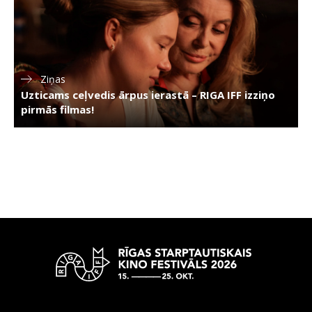
Ziņas
Uzticams ceļvedis ārpus ierastā – RIGA IFF izziņo
pirmās filmas!