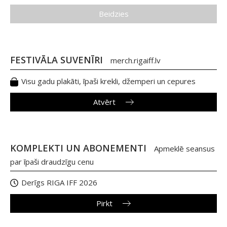
Beidzies
FESTIVĀLA SUVENĪRI
merch.rigaiff.lv
Visu gadu plakāti, īpaši krekli, džemperi un cepures
Atvērt
KOMPLEKTI UN ABONEMENTI
Apmeklē seansus
par īpaši draudzīgu cenu
Derīgs RIGA IFF 2026
Pirkt