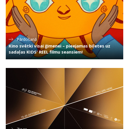
Pārdošanā
Kino svētki visai ģimenei – pieejamas biļetes uz
sadaļas KIDS' REEL filmu seansiem!