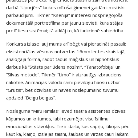
darbā “Upurjērs” laukos mītošai ģimenei gaidāmi mistiski
pārbaudījumi. Tikmēr “Ksenija” ir interesi nospriegojoša
dokumentālā portretfilma par jaunu sievieti, kura stājas
pretī tiesu sistēmai; tā atklāj to, kā funkcionē sabiedrība.
Konkursa izlase ļauj mums arī bēgt vai pieradināt pasauli:
eksistenciālas vēsmas notvertas 16mm lentes skaistajā,
analogajā formā, radot tādus maģiskus un hipnotiskus
darbus kā “Stāsts par ūdens nozīmi”, “Tanatofobija” un
“Silvas metode”. Tikmēr “Limo” ir aizrautīgs izbrauciens
nākotnē. Animācijas valodā rāmi pievilcīgu haosu uzbur
“Gruzis”, bet dzīvības un nāves noslēpumaino tuvumu
apdzied “Beigu beigas”.
Noslēgumā “Mirū iemīlas” ieved teātra asistentes dzīves
kāpumos un kritumos, labi rezumējot visu īsfilmu
emocionālos stāvokļus. Tie ir darbi, kas sapņo, lūkojas pēc
kaut kā, klaiņo, izslejas taisni, šaubās un virzās cauri laikam.