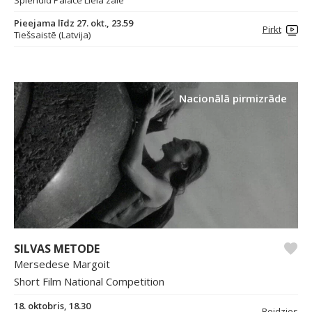
Splendid Palace Lielā zāle
Pieejama līdz 27. okt., 23.59
Pirkt
Tiešsaistē (Latvija)
Nacionālā pirmizrāde
SILVAS METODE
Mersedese Margoit
Short Film National Competition
18. oktobris, 18.30
Beidzies