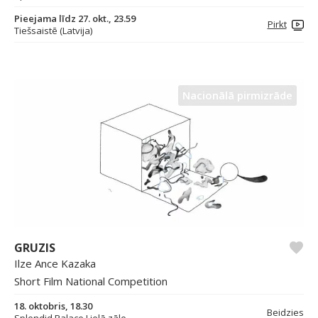
Pieejama līdz 27. okt., 23.59
Pirkt
Tiešsaistē (Latvija)
Nacionālā pirmizrāde
GRUZIS
Ilze Ance Kazaka
Short Film National Competition
18. oktobris, 18.30
Beidzies