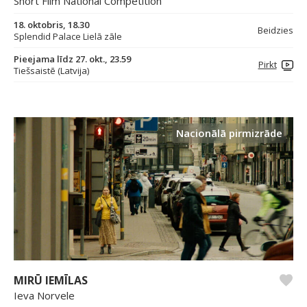
Short Film National Competition
18. oktobris, 18.30
Beidzies
Splendid Palace Lielā zāle
Pieejama līdz 27. okt., 23.59
Pirkt
Tiešsaistē (Latvija)
Nacionālā pirmizrāde
MIRŪ IEMĪLAS
Ieva Norvele