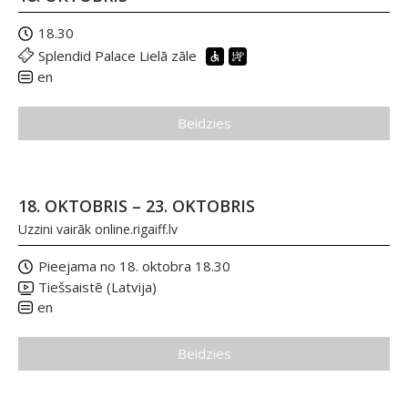
18.30
Splendid Palace Lielā zāle
en
Beidzies
18. OKTOBRIS – 23. OKTOBRIS
Uzzini vairāk
online.rigaiff.lv
Pieejama no 18. oktobra 18.30
Tiešsaistē (Latvija)
en
Beidzies