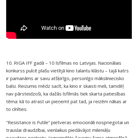
10. RIGA IFF gadā – 10 īsfilmas no Latvijas. Nacionālais
konkurss pulcē plašu vietējā kino talantu klāstu – tajā katrs
ir pamanāms ar savu atšķirīgo, personīgo māksliniecisko
balsi. Reizumis mēdz sacīt, ka kino ir skaisti meli, tamdēļ
nav pārsteidzoši, ka dažās īsfilmās tiek skarta patiesības
tēma: kā to atrast un pieņemt pat tad, ja reizēm nākas ar
to cīnīties.
“Resistance is Futile” pietveras emocionāli nospriegotai un
trauslai draudzībai, vienlaikus piedāvājot mileniāļu
paaudzes portretu. Iegremdēts šausmu žanra atmosfērā,