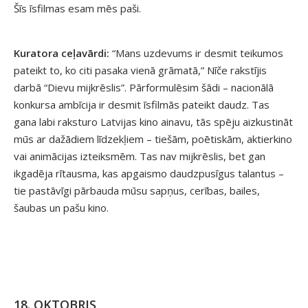
Šīs īsfilmas esam mēs paši.
Kuratora ceļavārdi:
“Mans uzdevums ir desmit teikumos
pateikt to, ko citi pasaka vienā grāmatā,” Nīče rakstījis
darbā “Dievu mijkrēslis”. Pārformulēsim šādi – nacionālā
konkursa ambīcija ir desmit īsfilmās pateikt daudz. Tas
gana labi raksturo Latvijas kino ainavu, tās spēju aizkustināt
mūs ar dažādiem līdzekļiem – tiešām, poētiskām, aktierkino
vai animācijas izteiksmēm. Tas nav mijkrēslis, bet gan
ikgadēja rītausma, kas apgaismo daudzpusīgus talantus –
tie pastāvīgi pārbauda mūsu sapņus, cerības, bailes,
šaubas un pašu kino.
18. OKTOBRIS