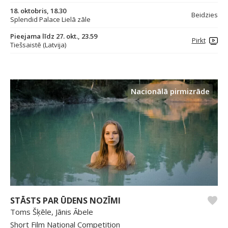
18. oktobris, 18.30
Beidzies
Splendid Palace Lielā zāle
Pieejama līdz 27. okt., 23.59
Pirkt
Tiešsaistē (Latvija)
Nacionālā pirmizrāde
STĀSTS PAR ŪDENS NOZĪMI
Toms Šķēle, Jānis Ābele
Short Film National Competition