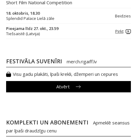
Short Film National Competition
18. oktobris, 18.30
Beidzies
Splendid Palace Lielā zāle
Pieejama līdz 27. okt., 23.59
Pirkt
Tiešsaistē (Latvija)
FESTIVĀLA SUVENĪRI
merch.rigaiff.lv
Visu gadu plakāti, īpaši krekli, džemperi un cepures
Atvērt
KOMPLEKTI UN ABONEMENTI
Apmeklē seansus
par īpaši draudzīgu cenu