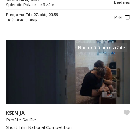
Beidzies
Splendid Palace Lielā zāle
Pieejama līdz 27. okt., 23.59
Pirkt
Tiešsaistē (Latvija)
Nacionālā pirmizrāde
KSENIJA
Renāte Saulīte
Short Film National Competition