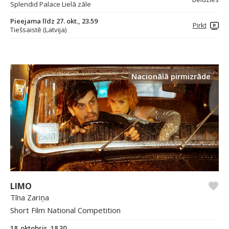
Splendid Palace Lielā zāle
Pieejama līdz 27. okt., 23.59
Pirkt
Tiešsaistē (Latvija)
Nacionālā pirmizrāde
LIMO
Tīna Zariņa
Short Film National Competition
18. oktobris, 18.30