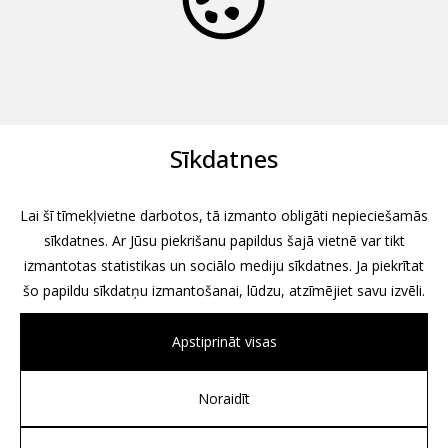
Sīkdatnes
Lai šī tīmekļvietne darbotos, tā izmanto obligāti nepieciešamās
sīkdatnes. Ar Jūsu piekrišanu papildus šajā vietnē var tikt
izmantotas statistikas un sociālo mediju sīkdatnes. Ja piekrītat
šo papildu sīkdatņu izmantošanai, lūdzu, atzīmējiet savu izvēli.
Apstiprināt visas
Noraidīt
All rights reserved, 2026
Design by
Associates, Partners et Sons