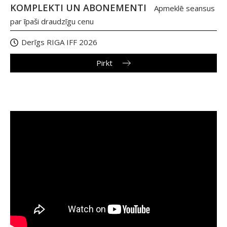
KOMPLEKTI UN ABONEMENTI
Apmeklē seansus
par īpaši draudzīgu cenu
Derīgs RIGA IFF 2026
Pirkt