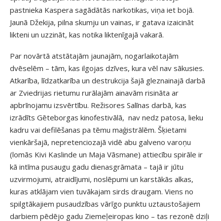
pastnieka Kaspera sagādātās narkotikas, viņa iet bojā.
Jaunā Džekija, pilna skumju un vainas, ir gatava izaicināt
likteni un uzzināt, kas notika liktenīgajā vakarā.
Par novārtā atstātajām jaunajām, nogarlaikotajām
dvēselēm – tām, kas ilgojas dzīves, kura vēl nav sākusies.
Atkarība, līdzatkarība un destrukcija šajā gleznainajā darbā
ar Zviedrijas rietumu rurālajām ainavām risināta ar
apbrīnojamu izsvērtību. Režisores Salīnas darbā, kas
izrādīts Gēteborgas kinofestivālā, nav nedz patosa, lieku
kadru vai defilēšanas pa tēmu maģistrālēm. Šķietami
vienkāršajā, nepretenciozajā vidē abu galveno varoņu
(lomās Kivi Kaslinde un Maja Vāsmane) attiecību spirāle ir
kā intīma pusaugu gadu dienasgrāmata – tajā ir jūtu
uzvirmojumi, atraidījumi, noslēpumi un karstākās alkas,
kuras atklājam vien tuvākajam sirds draugam. Viens no
spilgtākajiem pusaudzības vārīgo punktu uztaustošajiem
darbiem pēdējo gadu Ziemeļeiropas kino – tas rezonē dziļi