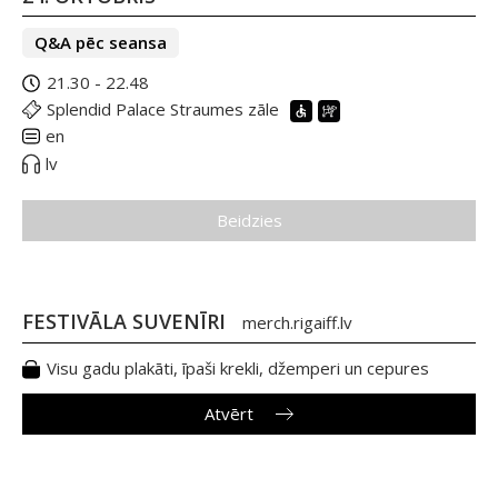
Q&A pēc seansa
21.30 - 22.48
Splendid Palace Straumes zāle
en
lv
Beidzies
FESTIVĀLA SUVENĪRI
merch.rigaiff.lv
Visu gadu plakāti, īpaši krekli, džemperi un cepures
Atvērt