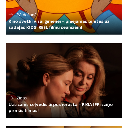
Pārdošanā
Kino svētki visai ģimenei – pieejamas biļetes uz
sadaļas KIDS' REEL filmu seansiem!
Ziņas
Uzticams ceļvedis ārpus ierastā – RIGA IFF izziņo
pirmās filmas!