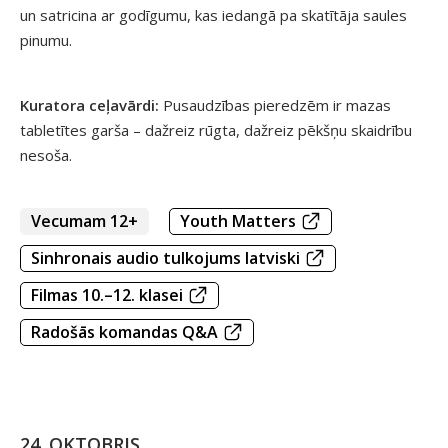
un satricina ar godīgumu, kas iedangā pa skatītāja saules
pinumu.
Kuratora ceļavārdi:
Pusaudzības pieredzēm ir mazas
tabletītes garša – dažreiz rūgta, dažreiz pēkšņu skaidrību
nesoša.
Vecumam 12+
Youth Matters
Sinhronais audio tulkojums latviski
Filmas 10.–12. klasei
Radošās komandas Q&A
24. OKTOBRIS