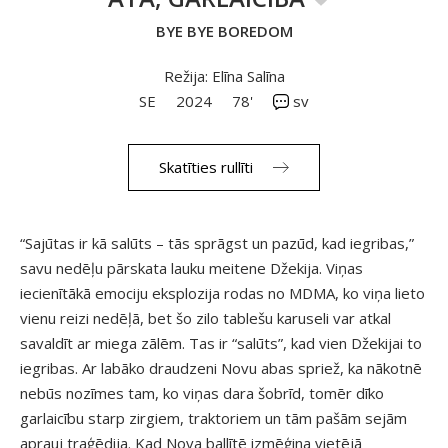
BYE BYE BOREDOM
Režija: Elīna Salīna
SE
2024
78'
sv
Skatīties rullīti
“Sajūtas ir kā salūts – tās sprāgst un pazūd, kad iegribas,”
savu nedēļu pārskata lauku meitene Džekija. Viņas
iecienītākā emociju eksplozija rodas no MDMA, ko viņa lieto
vienu reizi nedēļā, bet šo zilo tablešu karuseli var atkal
savaldīt ar miega zālēm. Tas ir “salūts”, kad vien Džekijai to
iegribas. Ar labāko draudzeni Novu abas spriež, ka nākotnē
nebūs nozīmes tam, ko viņas dara šobrīd, tomēr dīko
garlaicību starp zirgiem, traktoriem un tām pašām sejām
aprauj traģēdija. Kad Nova ballītē izmēģina vietējā