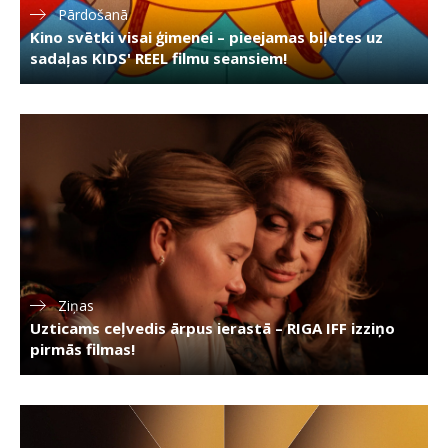
Pārdošanā
Kino svētki visai ģimenei – pieejamas biļetes uz
sadaļas KIDS' REEL filmu seansiem!
Ziņas
Uzticams ceļvedis ārpus ierastā – RIGA IFF izziņo
pirmās filmas!