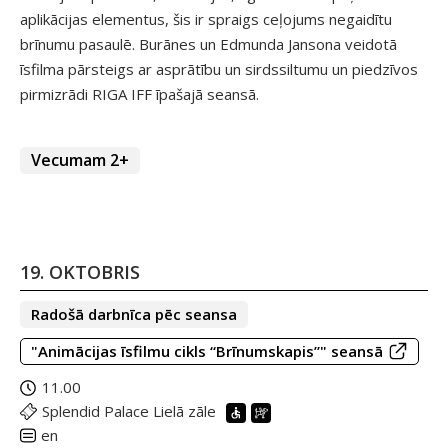
aplikācijas elementus, šis ir spraigs ceļojums negaidītu
brīnumu pasaulē. Burānes un Edmunda Jansona veidotā
īsfilma pārsteigs ar asprātību un sirdssiltumu un piedzīvos
pirmizrādi RIGA IFF īpašajā seansā.
Vecumam 2+
19. OKTOBRIS
Radošā darbnīca pēc seansa
"Animācijas īsfilmu cikls “Brīnumskapis”" seansā
11.00
Splendid Palace Lielā zāle
en