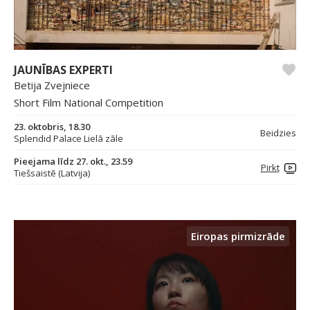
JAUNĪBAS EXPERTI
Betija Zvejniece
Short Film National Competition
23. oktobris, 18.30
Beidzies
Splendid Palace Lielā zāle
Pieejama līdz 27. okt., 23.59
Pirkt
Tiešsaistē (Latvija)
Eiropas pirmizrāde