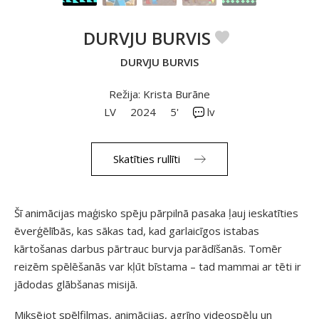
DURVJU BURVIS
DURVJU BURVIS
Režija: Krista Burāne
LV
2024
5'
lv
Skatīties rullīti
Šī animācijas maģisko spēju pārpilnā pasaka ļauj ieskatīties
ēverģēlībās, kas sākas tad, kad garlaicīgos istabas
kārtošanas darbus pārtrauc burvja parādīšanās. Tomēr
reizēm spēlēšanās var kļūt bīstama – tad mammai ar tēti ir
jādodas glābšanas misijā.
Miksējot spēlfilmas, animācijas, agrīno videospēļu un