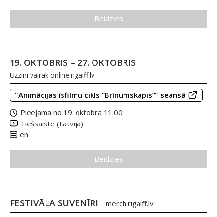
Beidzies
19. OKTOBRIS – 27. OKTOBRIS
Uzzini vairāk
online.rigaiff.lv
"Animācijas īsfilmu cikls “Brīnumskapis”" seansā
Pieejama no 19. oktobra 11.00
Tiešsaistē (Latvija)
en
Beidzies
FESTIVĀLA SUVENĪRI
merch.rigaiff.lv