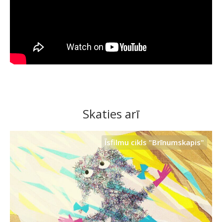
Skaties arī
Īsfilmu cikls "Brīnumskapis"