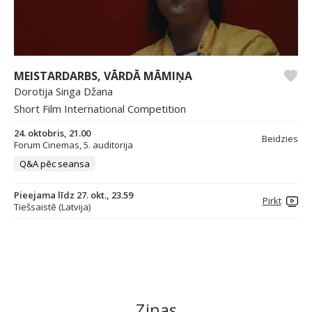
MEISTARDARBS, VĀRDĀ MĀMIŅA
Dorotija Singa Džana
Short Film International Competition
24. oktobris, 21.00
Beidzies
Forum Cinemas, 5. auditorija
Q&A pēc seansa
Pieejama līdz 27. okt., 23.59
Pirkt
Tiešsaistē (Latvija)
Ziņas