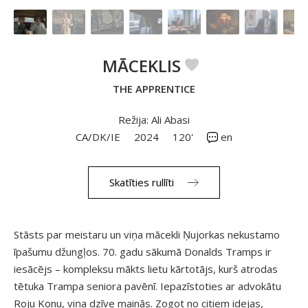
MĀCEKLIS
THE APPRENTICE
Režija: Ali Abasi
CA/DK/IE
2024
120'
en
Skatīties rullīti
Stāsts par meistaru un viņa mācekli Ņujorkas nekustamo
īpašumu džungļos. 70. gadu sākumā Donalds Tramps ir
iesācējs – kompleksu mākts lietu kārtotājs, kurš atrodas
tētuka Trampa seniora pavēnī. Iepazīstoties ar advokātu
Roju Konu, viņa dzīve mainās. Zogot no citiem idejas,