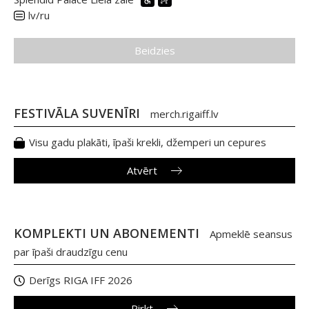
lv/ru
Beidzies
FESTIVĀLA SUVENĪRI
merch.rigaiff.lv
Visu gadu plakāti, īpaši krekli, džemperi un cepures
Atvērt
KOMPLEKTI UN ABONEMENTI
Apmeklē seansus
par īpaši draudzīgu cenu
Derīgs RIGA IFF 2026
Pirkt