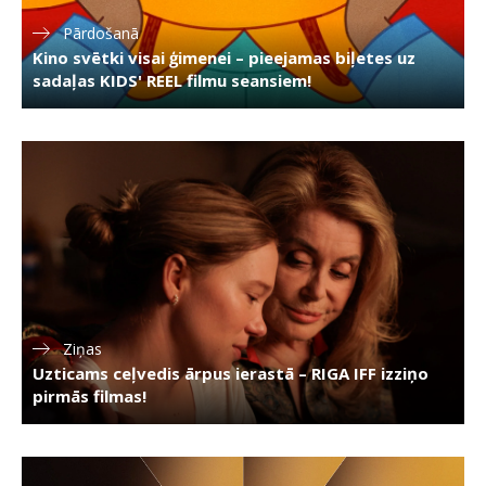
Pārdošanā
Kino svētki visai ģimenei – pieejamas biļetes uz
sadaļas KIDS' REEL filmu seansiem!
Ziņas
Uzticams ceļvedis ārpus ierastā – RIGA IFF izziņo
pirmās filmas!