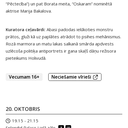
“Pēctecība”) un pat Borata meita, “Oskaram” nominētā
aktrise Marija Bakalova.
Kuratora ceļavārdi:
Abasi padodas ielūkoties monstru
prātos, gluži kā uz paplātes atrādot to psihes mehānismus.
Rozā marmora un matu lakas salkanā smārda apdvests
uzlēcoša politiķa antiportrets ir gana skaļš dāņu režisora
pieteikums Holivudā.
Vecumam 16+
Neciešamie vīrieši
20. OKTOBRIS
19.15 - 21.15
Splendid Palace Lielā zāle