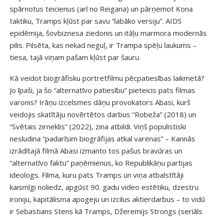
spārnotus teicienus (arī no Reigana) un pārņemot Kona
taktiku, Tramps kļūst par savu “labāko versiju”. AIDS
epidēmija, šovbiznesa ziedonis un itāļu marmora modernās
pilis. Pilsēta, kas nekad neguļ, ir Trampa spēļu laukums –
tiesa, tajā viņam pašam kļūst par šauru.
Kā veidot biogrāfisku portretfilmu pēcpatiesības laikmetā?
Jo īpaši, ja šo “alternatīvo patiesību” pieteicis pats filmas
varonis? Irāņu izcelsmes dāņu provokators Abasi, kurš
veidojis skatītāju novērtētos darbus “Robeža” (2018) un
“Svētais zirneklis” (2022), zina atbildi. Viņš populistiski
nesludina “padarīsim biogrāfijas atkal varenas” – Kannās
izrādītajā filmā Abasi izmanto tos pašus bravūras un
“alternatīvo faktu” paņēmienus, ko Republikāņu partijas
ideologs. Filma, kuru pats Tramps un viņa atbalstītāji
kaismīgi noliedz, apgūst 90. gadu video estētiku, dzestru
ironiju, kapitālisma apogeju un izcilus aktierdarbus – to vidū
ir Sebastians Stens kā Tramps, Džeremijs Strongs (seriāls