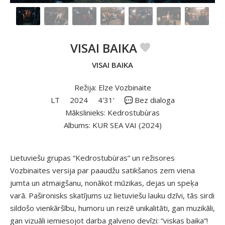
VISAI BAIKA
VISAI BAIKA
Režija: Elze Vozbinaite
LT
2024
4'31'
Bez dialoga
Mākslinieks: Kedrostubùras
Albums: KUR SEA VAI (2024)
Lietuviešu grupas “Kedrostubùras” un režisores
Vozbinaites versija par paaudžu satikšanos zem viena
jumta un atmaigšanu, nonākot mūzikas, dejas un speķa
varā. Pašironisks skatījums uz lietuviešu lauku dzīvi, tās sirdi
sildošo vienkāršību, humoru un reizē unikalitāti, gan muzikāli,
gan vizuāli iemiesojot darba galveno devīzi: “viskas baika”!