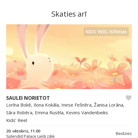
Skaties arī
KIDS' REEL īsfilmas
SAULEI NORIETOT
Lorīna Bokē, Ilona Kokāla, Inese Fešnēra, Žanisa Lorāna,
Sāra Robēra, Emma Rusēla, Kevins Vandenbeiks
Kids’ Reel
20. oktobris, 11.00
Beidzies
Splendid Palace Lielā zāle