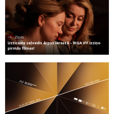
Ziņas
Uzticams ceļvedis ārpus ierastā – RIGA IFF izziņo
pirmās filmas!