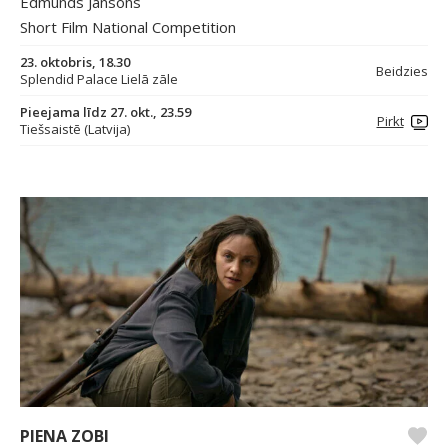
Edmunds Jansons
Short Film National Competition
23. oktobris, 18.30
Beidzies
Splendid Palace Lielā zāle
Pieejama līdz 27. okt., 23.59
Pirkt
Tiešsaistē (Latvija)
PIENA ZOBI