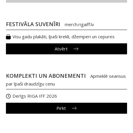
FESTIVĀLA SUVENĪRI
merch.rigaiff.lv
Visu gadu plakāti, īpaši krekli, džemperi un cepures
Atvērt
KOMPLEKTI UN ABONEMENTI
Apmeklē seansus
par īpaši draudzīgu cenu
Derīgs RIGA IFF 2026
Pirkt