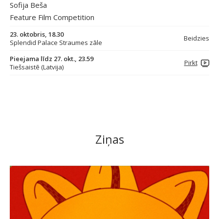
Sofija Beša
Feature Film Competition
23. oktobris, 18.30
Beidzies
Splendid Palace Straumes zāle
Pieejama līdz 27. okt., 23.59
Pirkt
Tiešsaistē (Latvija)
Ziņas