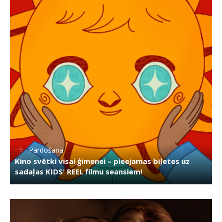
Pārdošanā
Kino svētki visai ģimenei – pieejamas biļetes uz
sadaļas KIDS' REEL filmu seansiem!