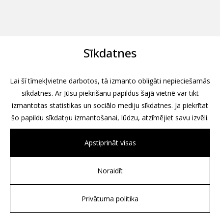
Sīkdatnes
Lai šī tīmekļvietne darbotos, tā izmanto obligāti nepieciešamās
sīkdatnes. Ar Jūsu piekrišanu papildus šajā vietnē var tikt
izmantotas statistikas un sociālo mediju sīkdatnes. Ja piekrītat
šo papildu sīkdatņu izmantošanai, lūdzu, atzīmējiet savu izvēli.
Apstiprināt visas
Noraidīt
All rights reserved, 2026
Design by
Associates, Partners et Sons
Privātuma politika