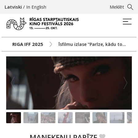
Latviski
/
In English
Meklēt
RIGA IFF 2025
Īsfilmu izlase “Parīze, kādu to redz…Francijas Sinematēka”
MANEKENU PARĪZE