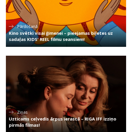
Pārdošanā
Kino svētki visai ģimenei – pieejamas biļetes uz
sadaļas KIDS' REEL filmu seansiem!
Ziņas
Uzticams ceļvedis ārpus ierastā – RIGA IFF izziņo
pirmās filmas!