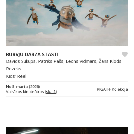
BURVJU DĀRZA STĀSTI
Dāvids Sukups, Patriks Pašs, Leons Vidmars, Žans Klods
Rozeks
Kids’ Reel
No 5. marta (2026)
RIGA IFF Kolekcija
Vairākos kinoteātros (
skatīt
)