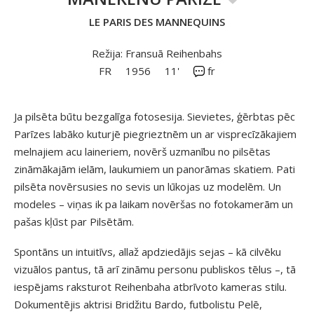
LE PARIS DES MANNEQUINS
Režija: Fransuā Reihenbahs
FR
1956
11'
fr
Ja pilsēta būtu bezgalīga fotosesija. Sievietes, ģērbtas pēc
Parīzes labāko kuturjē piegrieztnēm un ar visprecīzākajiem
melnajiem acu laineriem, novērš uzmanību no pilsētas
zināmākajām ielām, laukumiem un panorāmas skatiem. Pati
pilsēta novērsusies no sevis un lūkojas uz modelēm. Un
modeles – viņas ik pa laikam novēršas no fotokamerām un
pašas kļūst par Pilsētām.
Spontāns un intuitīvs, allaž apdziedājis sejas – kā cilvēku
vizuālos pantus, tā arī zināmu personu publiskos tēlus –, tā
iespējams raksturot Reihenbaha atbrīvoto kameras stilu.
Dokumentējis aktrisi Bridžitu Bardo, futbolistu Pelē,