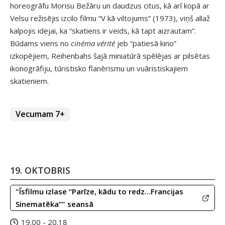
horeogrāfu Morisu Bežāru un daudzus citus, kā arī kopā ar
Velsu režisējis izcilo filmu “V kā viltojums” (1973), viņš allaž
kalpojis idejai, ka “skatiens ir veids, kā tapt aizrautam”.
Būdams viens no
cinéma vérité
jeb “patiesā kino”
izkopējiem, Reihenbahs šajā miniatūrā spēlējas ar pilsētas
ikonogrāfiju, tūristisko flanērismu un vuāristiskajiem
skatieniem.
Vecumam 7+
19. OKTOBRIS
"Īsfilmu izlase “Parīze, kādu to redz…Francijas
Sinematēka”" seansā
19.00 - 20.18