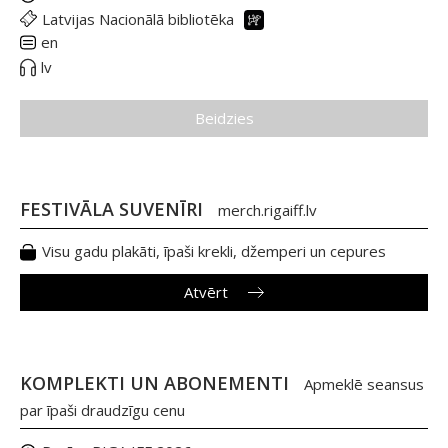
Latvijas Nacionālā bibliotēka
en
lv
Beidzies
FESTIVĀLA SUVENĪRI
merch.rigaiff.lv
Visu gadu plakāti, īpaši krekli, džemperi un cepures
Atvērt
KOMPLEKTI UN ABONEMENTI
Apmeklē seansus
par īpaši draudzīgu cenu