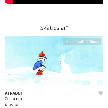
Skaties arī
"Kids' Reel" īsfilmas
ATRADU!
Žiljeta Belī
KIDS’ REEL