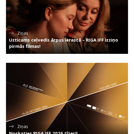
Ziņas
Uzticams ceļvedis ārpus ierastā – RIGA IFF izziņo
pirmās filmas!
Ziņas
Noskaties RIGA IFF 2026 tīzeri!