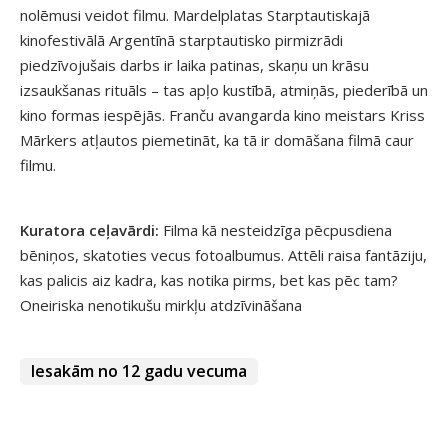
nolēmusi veidot filmu. Mardelplatas Starptautiskajā
kinofestivālā Argentīnā starptautisko pirmizrādi
piedzīvojušais darbs ir laika patinas, skaņu un krāsu
izsaukšanas rituāls – tas apļo kustībā, atmiņās, piederībā un
kino formas iespējās. Franču avangarda kino meistars Kriss
Mārkers atļautos piemetināt, ka tā ir domāšana filmā caur
filmu.
Kuratora ceļavārdi:
Filma kā nesteidzīga pēcpusdiena
bēniņos, skatoties vecus fotoalbumus. Attēli raisa fantāziju,
kas palicis aiz kadra, kas notika pirms, bet kas pēc tam?
Oneiriska nenotikušu mirkļu atdzīvināšana
Iesakām no 12 gadu vecuma