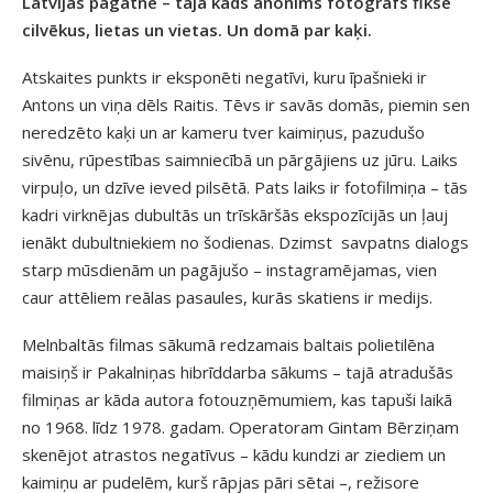
Latvijas pagātnē – tajā kāds anonīms fotogrāfs fiksē
cilvēkus, lietas un vietas. Un domā par kaķi.
Atskaites punkts ir eksponēti negatīvi, kuru īpašnieki ir
Antons un viņa dēls Raitis. Tēvs ir savās domās, piemin sen
neredzēto kaķi un ar kameru tver kaimiņus, pazudušo
sivēnu, rūpestības saimniecībā un pārgājiens uz jūru. Laiks
virpuļo, un dzīve ieved pilsētā. Pats laiks ir fotofilmiņa – tās
kadri virknējas dubultās un trīskāršās ekspozīcijās un ļauj
ienākt dubultniekiem no šodienas. Dzimst savpatns dialogs
starp mūsdienām un pagājušo – instagramējamas, vien
caur attēliem reālas pasaules, kurās skatiens ir medijs.
Melnbaltās filmas sākumā redzamais baltais polietilēna
maisiņš ir Pakalniņas hibrīddarba sākums – tajā atradušās
filmiņas ar kāda autora fotouzņēmumiem, kas tapuši laikā
no 1968. līdz 1978. gadam. Operatoram Gintam Bērziņam
skenējot atrastos negatīvus – kādu kundzi ar ziediem un
kaimiņu ar pudelēm, kurš rāpjas pāri sētai –, režisore