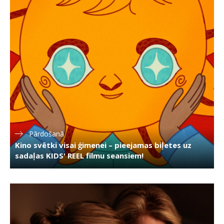
Pārdošanā
Kino svētki visai ģimenei – pieejamas biļetes uz
sadaļas KIDS' REEL filmu seansiem!