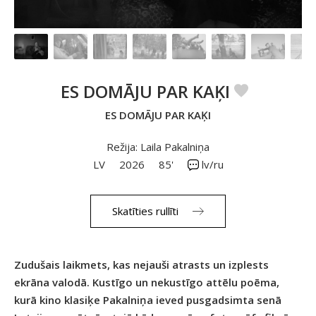
ES DOMĀJU PAR KAĶI
ES DOMĀJU PAR KAĶI
Režija: Laila Pakalniņa
LV
2026
85'
lv/ru
Skatīties rullīti
Zudušais laikmets, kas nejauši atrasts un izplests
ekrāna valodā. Kustīgo un nekustīgo attēlu poēma,
kurā kino klasiķe Pakalniņa ieved pusgadsimta senā