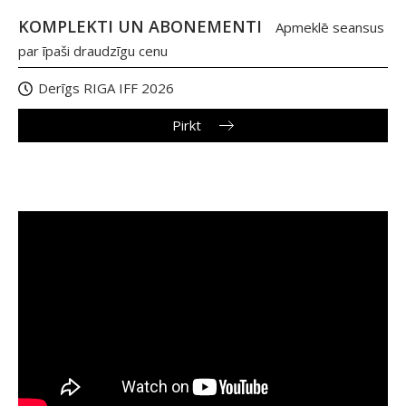
KOMPLEKTI UN ABONEMENTI
Apmeklē seansus
par īpaši draudzīgu cenu
Derīgs RIGA IFF 2026
Pirkt