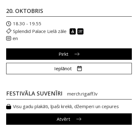
20. OKTOBRIS
18.30 - 19.55
Splendid Palace Lielā zāle
en
Pirkt
Ieplānot
FESTIVĀLA SUVENĪRI
merch.rigaiff.lv
Visu gadu plakāti, īpaši krekli, džemperi un cepures
Atvērt