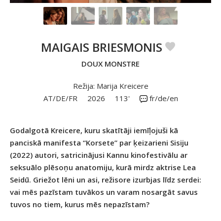
MAIGAIS BRIESMONIS
DOUX MONSTRE
Režija: Marija Kreicere
AT/DE/FR
2026
113'
fr/de/en
Godalgotā Kreicere, kuru skatītāji iemīļojuši kā
panciskā manifesta “Korsete” par ķeizarieni Sisiju
(2022) autori, satricinājusi Kannu kinofestivālu ar
seksuālo plēsoņu anatomiju, kurā mirdz aktrise Lea
Seidū. Griežot lēni un asi, režisore izurbjas līdz serdei:
vai mēs pazīstam tuvākos un varam nosargāt savus
tuvos no tiem, kurus mēs nepazīstam?