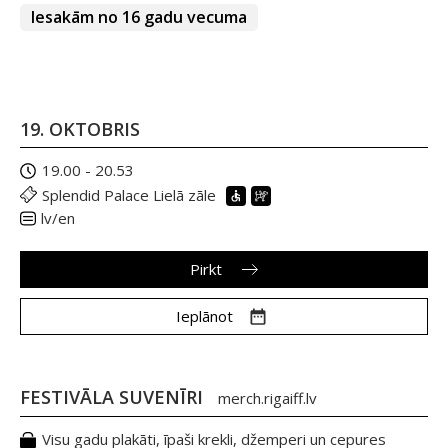
Iesakām no 16 gadu vecuma
19. OKTOBRIS
19.00 - 20.53
Splendid Palace Lielā zāle
lv/en
Pirkt
Ieplānot
FESTIVĀLA SUVENĪRI
merch.rigaiff.lv
Visu gadu plakāti, īpaši krekli, džemperi un cepures