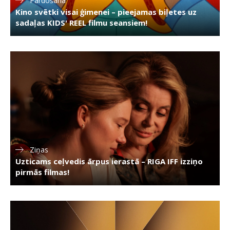
Pārdošanā
Kino svētki visai ģimenei – pieejamas biļetes uz
sadaļas KIDS' REEL filmu seansiem!
Ziņas
Uzticams ceļvedis ārpus ierastā – RIGA IFF izziņo
pirmās filmas!