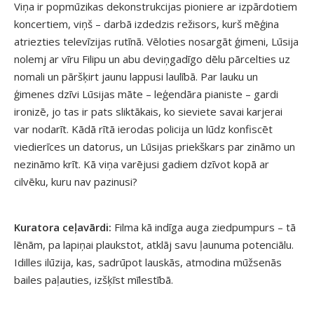
Viņa ir popmūzikas dekonstrukcijas pioniere ar izpārdotiem
koncertiem, viņš – darbā izdedzis režisors, kurš mēģina
atriezties televīzijas rutīnā. Vēloties nosargāt ģimeni, Lūsija
nolemj ar vīru Filipu un abu deviņgadīgo dēlu pārcelties uz
nomali un pāršķirt jaunu lappusi laulībā. Par lauku un
ģimenes dzīvi Lūsijas māte – leģendāra pianiste – gardi
ironizē, jo tas ir pats sliktākais, ko sieviete savai karjerai
var nodarīt. Kādā rītā ierodas policija un lūdz konfiscēt
viedierīces un datorus, un Lūsijas priekškars par zināmo un
nezināmo krīt. Kā viņa varējusi gadiem dzīvot kopā ar
cilvēku, kuru nav pazinusi?
Kuratora ceļavārdi:
Filma kā indīga auga ziedpumpurs – tā
lēnām, pa lapiņai plaukstot, atklāj savu ļaunuma potenciālu.
Idilles ilūzija, kas, sadrūpot lauskās, atmodina mūžsenās
bailes paļauties, izšķīst mīlestībā.