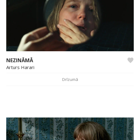
NEZINĀMĀ
Arturs Harari
Drīzumā