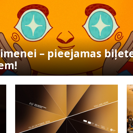
ģimenei – pieejamas biļet
iem!