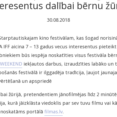
teresentus dalībai bērnu žūr
30.08.2018
Starptautiskajam kino festivālam, kas šogad norisinās
A IFF aicina 7 – 13 gadus vecus interesentus pieteikt
lībniekiem būs iespēja noskatīties visus festivāla bēr
 WEEKEND
iekļautos darbus, izraudzīties labāko un 
ošanās festivālā ir ilggadēja tradīcija, ļaujot jaunaj
u vērtēšanā un apspriedē
ībai žūrijā, pretendentiem jānofilmējas līdz 2 minūt
ja, kurā jāizklāsta viedoklis par sev tuvu filmu vai k
 noskatāms portālā
filmas.lv
.