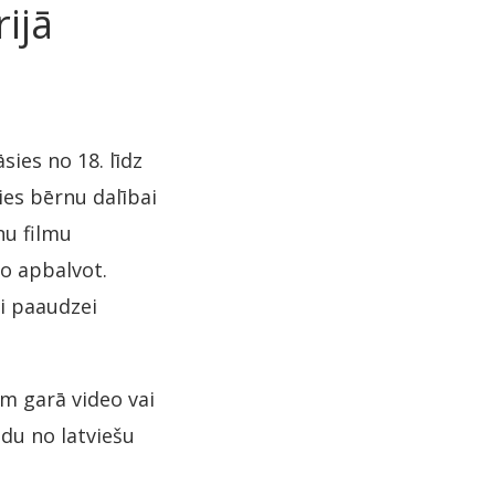
ijā
ies no 18. līdz
ies bērnu dalībai
nu filmu
to apbalvot.
ai paaudzei
ēm garā video vai
ādu no latviešu