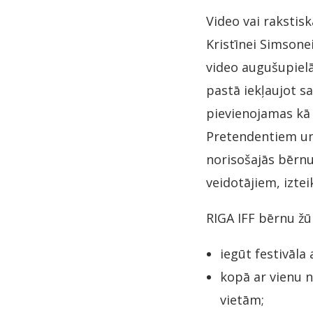
Video vai rakstis
Kristīnei Simsone
video augušupiel
pastā iekļaujot sa
pievienojamas kā p
Pretendentiem un 
norisošajās bērnu 
veidotājiem, izte
RIGA IFF bērnu žū
iegūt festivāla 
kopā ar vienu n
vietām;