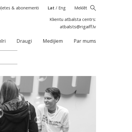
iļetes & abonementi
Lat
/
Eng
Meklēt
Klientu atbalsta centrs:
atbalsts@rigaiff.lv
īri
Draugi
Medijiem
Par mums