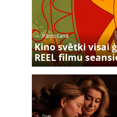
Pārdošanā
Kino svētki visai 
REEL filmu seans
Ziņas