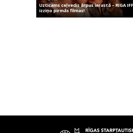
Uzticams ceļvedis ārpus ierastā – RIGA IF
izziņo pirmās filmas!