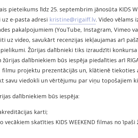
kais pieteikums līdz 25. septembrim jānosūta KIDS
i uz e-pasta adresi
kristine@rigaiff.lv
. Video vēlams 
ādes pakalpojumiem (YouTube, Instagram, Vimeo vai
iti uz video, savukārt recenzijas iekļaujamas arī pašā
ielikumi. Žūrijas dalībnieki tiks izraudzīti konkursa
žūrijas dalībniekiem būs iespēja piedalīties arī RIGA
filmu projektu prezentācijās un, klātienē tiekoties 
ikt savu viedokli un vērtējumu par viņu topošajiem 
rijas dalībniekiem būs iespēja:
akreditācijas karti;
o vecākiem skatīties KIDS WEEKEND filmas no īpaši 