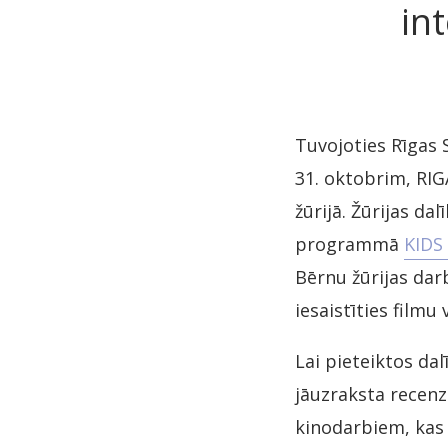
in
Tuvojoties Rīgas 
31. oktobrim, RIG
žūrijā. Žūrijas da
programmā
KIDS
Bērnu žūrijas darb
iesaistīties film
Lai pieteiktos dal
jāuzraksta recenzi
kinodarbiem, kas