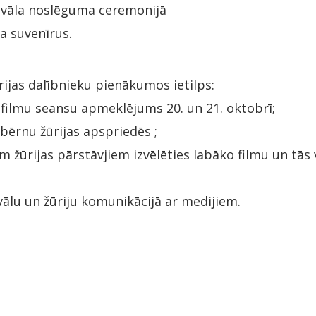
tivāla noslēguma ceremonijā
a suvenīrus.
rijas dalībnieku pienākumos ietilps:
ilmu seansu apmeklējums 20. un 21. oktobrī;
 bērnu žūrijas apspriedēs ;
m žūrijas pārstāvjiem izvēlēties labāko filmu un tās
vālu un žūriju komunikācijā ar medijiem.