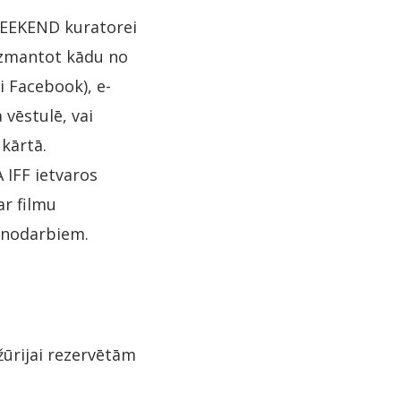
 WEEKEND kuratorei
izmantot kādu no
 Facebook), e-
 vēstulē, vai
 kārtā.
 IFF ietvaros
ar filmu
kinodarbiem.
žūrijai rezervētām