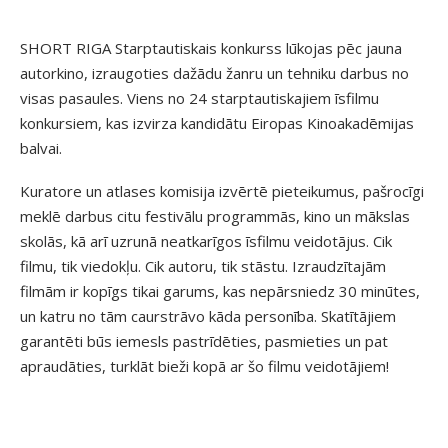
SHORT RIGA Starptautiskais konkurss lūkojas pēc jauna
autorkino, izraugoties dažādu žanru un tehniku darbus no
visas pasaules. Viens no 24 starptautiskajiem īsfilmu
konkursiem, kas izvirza kandidātu Eiropas Kinoakadēmijas
balvai.
Kuratore un atlases komisija izvērtē pieteikumus, pašrocīgi
meklē darbus citu festivālu programmās, kino un mākslas
skolās, kā arī uzrunā neatkarīgos īsfilmu veidotājus. Cik
filmu, tik viedokļu. Cik autoru, tik stāstu. Izraudzītajām
filmām ir kopīgs tikai garums, kas nepārsniedz 30 minūtes,
un katru no tām caurstrāvo kāda personība. Skatītājiem
garantēti būs iemesls pastrīdēties, pasmieties un pat
apraudāties, turklāt bieži kopā ar šo filmu veidotājiem!