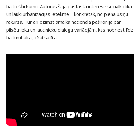
balto šķidrumu. Autorus šajā pastāstā interesē sociālkritika
un lauki urbanizācijas ietekmē – konkrētāk, no piena ūsiņu
rakursa. Tur arī dzimst smalka nacionālā pašironija par
pilsētnieku un laucinieku dialogu variācijām, kas nobriest līdz
baltumbaltai, tīrai satīrai.