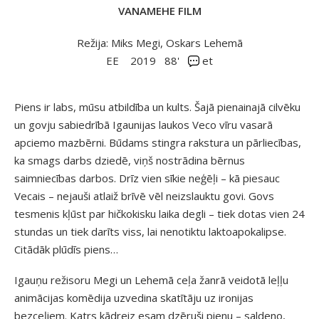
VANAMEHE FILM
Režija: Miks Megi, Oskars Lehemā
EE
2019
88'
et
Piens ir labs, mūsu atbildība un kults. Šajā pienainajā cilvēku
un govju sabiedrībā Igaunijas laukos Veco vīru vasarā
apciemo mazbērni. Būdams stingra rakstura un pārliecības,
ka smags darbs dziedē, viņš nostrādina bērnus
saimniecības darbos. Drīz vien sīkie neģēļi – kā piesauc
Vecais – nejauši atlaiž brīvē vēl neizslauktu govi. Govs
tesmenis kļūst par hičkokisku laika degli – tiek dotas vien 24
stundas un tiek darīts viss, lai nenotiktu laktoapokalipse.
Citādāk plūdīs piens…
Igauņu režisoru Megi un Lehemā ceļa žanrā veidotā leļļu
animācijas komēdija uzvedina skatītāju uz ironijas
bezceļiem. Katrs kādreiz esam dzēruši pienu – saldeno,