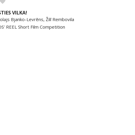
STIES VILKA!
olajs Bjanko-Levrēns, Žilī Rembovila
DS’ REEL Short Film Competition