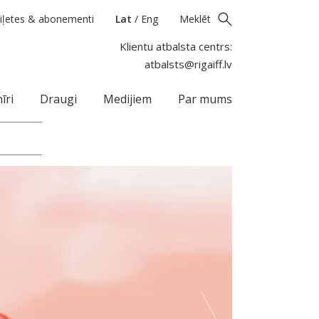
iļetes & abonementi
Lat
/
Eng
Meklēt
Klientu atbalsta centrs:
atbalsts@rigaiff.lv
īri
Draugi
Medijiem
Par mums