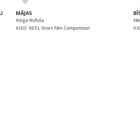
U
MĀJAS
BĪ
Kinga Rofuša
Nik
KIDS’ REEL Short Film Competition
KI