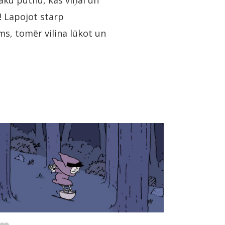
aku putnu, kas viņai un
! Lapojot starp
ms, tomēr vilina lūkot un