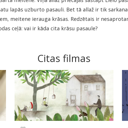
Sārtā meitene. Viņa allaž priecājas sastapt Lielo pas
u lapās uzburto pasauli. Bet tā allaž ir tik sarkana
liem, meitene ierauga krāsas. Redzētais ir nesaprota
odas ceļā: vai ir kāda cita krāsu pasaule?
Citas filmas