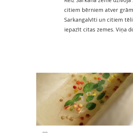
Reiz Sarkanā zemē dzīvoja 
citiem bērniem atver grāmat
Sarkangalvīti un citiem tē
iepazīt citas zemes. Viņa d