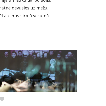
ja un lauku darbu solis,
enatnē devusies uz mežu.
vēl atceras sirmā vecumā.