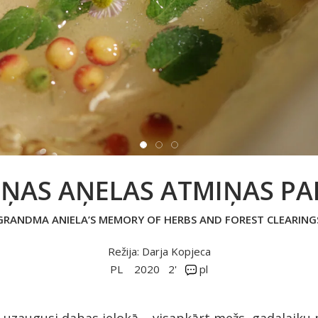
ŅAS AŅELAS ATMIŅAS P
GRANDMA ANIELA’S MEMORY OF HERBS AND FOREST CLEARING
Režija: Darja Kopjeca
PL
2020
2'
pl