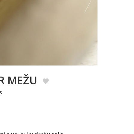
AR MEŽU
S