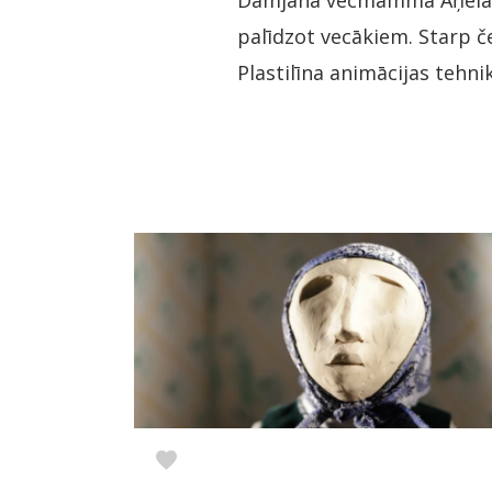
Damjana vecmamma Aņela uz
palīdzot vecākiem. Starp č
Plastilīna animācijas tehn