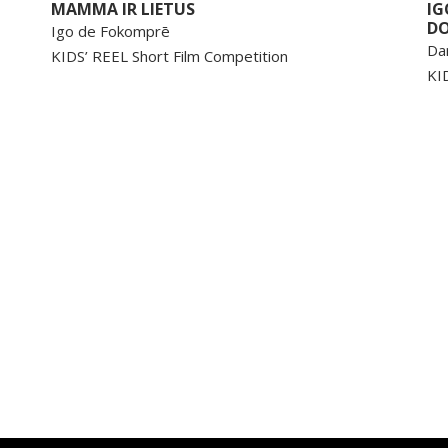
MAMMA IR LIETUS
IG
DO
Igo de Fokomprē
Da
KIDS’ REEL Short Film Competition
KI