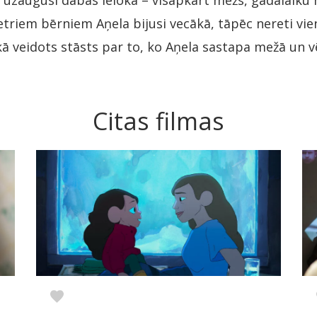
augusi dabas ielokā – visapkārt mežs, gadalaiku mi
etriem bērniem Aņela bijusi vecākā, tāpēc nereti vi
ikā veidots stāsts par to, ko Aņela sastapa mežā un 
Citas filmas