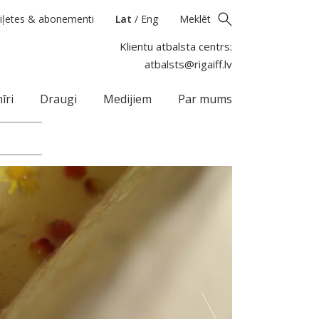
iļetes & abonementi
Lat
/
Eng
Meklēt
Klientu atbalsta centrs:
atbalsts@rigaiff.lv
īri
Draugi
Medijiem
Par mums