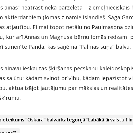
es ainas” neatrast nekā pārzelēta – ziemeļnieciskai
m aktierdarbiem (lomās zināmie islandieši Sāga Gard
s atjautību. Filmai topot netālu no Paulmasona dzimt
u, kur arī Annas un Magnusa bērnu lomās redzami pa
rī sunenīte Panda, kas saņēma “Palmas suņa” balvu.
s ainavu ieskautas šķiršanās pēcskaņu kaleidoskopis
s sajūtu: kādam svinot brīvību, kādam iepazīstot vi
rbu, aktualizējot jautājumu par mākslas un realitātes,
šķīrumu.
pieteikums “Oskara” balvai kategorijā “Labākā ārvalstu fil