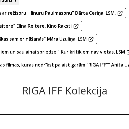
s suns")
na ar režisoru Hlīnuru Paulmasonu" Dārta Ceriņa, LSM.
eitere" Elīna Reitere, Kino Raksti
sākas samierināšanās" Māra Uzuliņa, LSM
tiem un saulainai spriedzei" Kur kritiķiem nav vietas, LSM
as filmas, kuras nedrīkst palaist garām "RIGA IFF"" Anita Uz
RIGA IFF Kolekcija