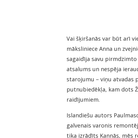
Vai šķiršanās var būt arī vi
māksliniece Anna un zvejnie
sagaidīja savu pirmdzimto I
atsalums un nespēja ieraud
starojumu – viņu atvadas p
putnubiedēkļa, kam dots Ža
raidījumiem.
Islandiešu autors Paulmason
galvenais varonis remontēj
tika izrādīts Kannās, mēs 