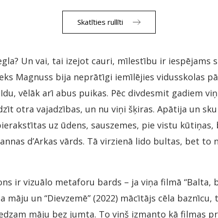
Skatīties rullīti
egla? Un vai, tai izejot cauri, mīlestību ir iespējams 
ks Magnuss bija neprātīgi iemīlējies vidusskolas pār
du, vēlāk arī abus puikas. Pēc divdesmit gadiem viņu
zīt otra vajadzības, un nu viņi šķiras. Apātija un sk
ierakstītas uz ūdens, sauszemes, pie vistu kūtiņas, 
nnas d’Arkas vārds. Tā virzienā lido bultas, bet to
s ir vizuālo metaforu bards – ja viņa filmā “Balta, b
a māju un “Dievzemē” (2022) mācītājs cēla baznīcu, 
redzam māju bez jumta. To viņš izmanto kā filmas pr