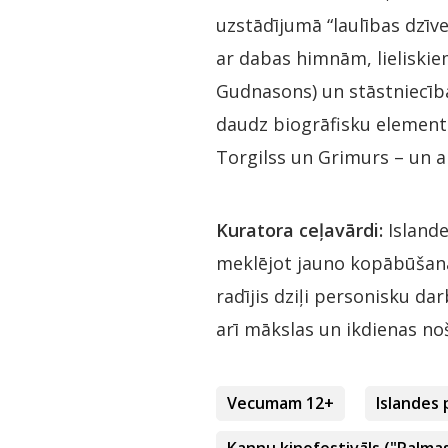
uzstādījumā “laulības dzīv
ar dabas himnām, lieliskie
Gudnasons) un stāstniecība
daudz biogrāfisku element
Torgilss un Grimurs – un a
Kuratora ceļavārdi:
Islande
meklējot jauno kopābūšana
radījis dziļi personisku da
arī mākslas un ikdienas no
Vecumam 12+
Islandes 