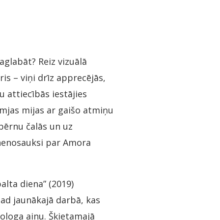
saglabāt? Reiz vizuālā
is – viņi drīz apprecējās,
 attiecībās iestājies
umjas mijas ar gaišo atmiņu
bērnu čalās un uz
 nenosauksi par Amora
alta diena” (2019)
tad jaunākajā darbā, kas
ologa ainu. Šķietamajā