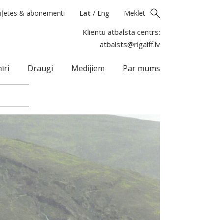
iļetes & abonementi
Lat
/
Eng
Meklēt
Klientu atbalsta centrs:
atbalsts@rigaiff.lv
īri
Draugi
Medijiem
Par mums