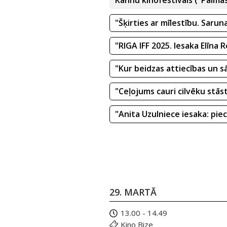
Kannu kinofestivāls ("Palma
"Šķirties ar mīlestību. Saru
"RIGA IFF 2025. Iesaka Elīna R
"Kur beidzas attiecības un 
"Ceļojums cauri cilvēku stās
"Anita Uzulniece iesaka: piec
29. MARTĀ
13.00 - 14.49
Kino Bize