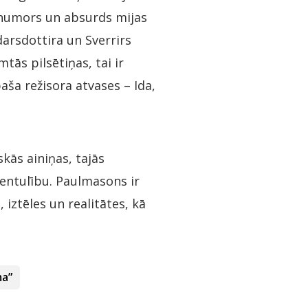
s humors un absurds mijas
arsdottira un Sverrirs
ās pilsētiņas, tai ir
ša režisora atvases – Ida,
kās ainiņas, tajās
entulību. Paulmasons ir
 iztēles un realitātes, kā
ma”