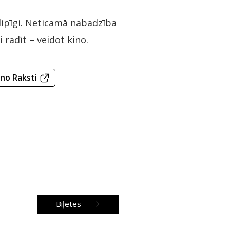
 lipīgi. Neticamā nabadzība
 radīt – veidot kino.
ino Raksti
Biļetes