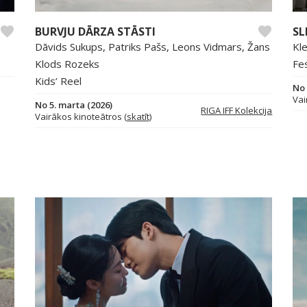
BURVJU DĀRZA STĀSTI
SL
Dāvids Sukups, Patriks Pašs, Leons Vidmars, Žans
Kl
Klods Rozeks
Fes
Kids’ Reel
No 
Vai
No 5. marta (2026)
RIGA IFF Kolekcija
Vairākos kinoteātros (
skatīt
)