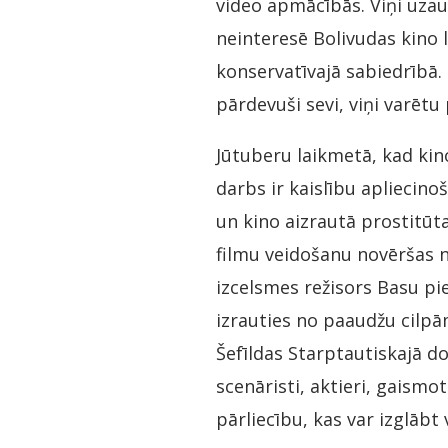
video apmācībās. Viņi uzau
neinteresē Bolivudas kino 
konservatīvajā sabiedrībā. 
pārdevuši sevi, viņi varētu
Jūtuberu laikmetā, kad ki
darbs ir kaislību apliecino
un kino aizrautā prostitūta
filmu veidošanu novēršas n
izcelsmes režisors Basu pi
izrauties no paaudžu cilpā
Šefīldas Starptautiskajā do
scenāristi, aktieri, gaismo
pārliecību, kas var izglābt 