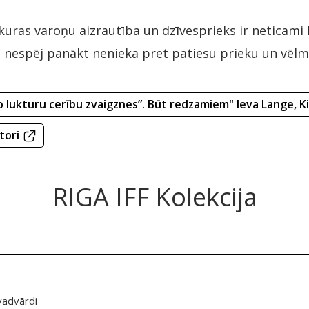
kuras varoņu aizrautība un dzīvesprieks ir neticami
i nespēj panākt nenieka pret patiesu prieku un vēlmi
 lukturu cerību zvaigznes”. Būt redzamiem" Ieva Lange, K
tori
RIGA IFF Kolekcija
vadvārdi