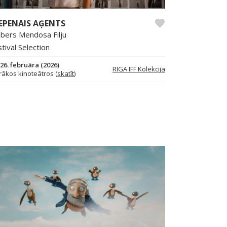
EPENAIS AĢENTS
ebers Mendosa Filju
tival Selection
26. februāra (2026)
RIGA IFF Kolekcija
rākos kinoteātros (
skatīt
)