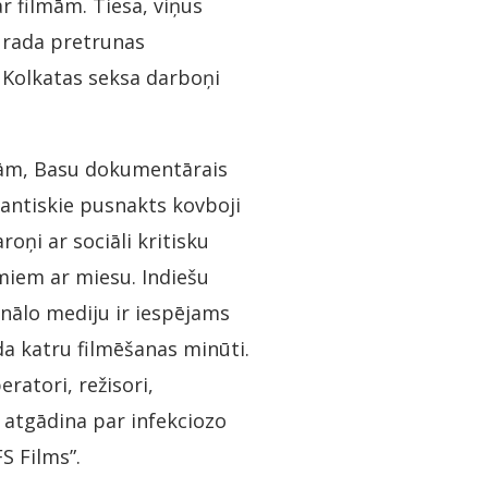
r filmām. Tiesa, viņus
s rada pretrunas
ās Kolkatas seksa darboņi
jām, Basu dokumentārais
omantiskie pusnakts kovboji
oņi ar sociāli kritisku
miem ar miesu. Indiešu
nālo mediju ir iespējams
a katru filmēšanas minūti.
ratori, režisori,
a atgādina par infekciozo
FS Films”.