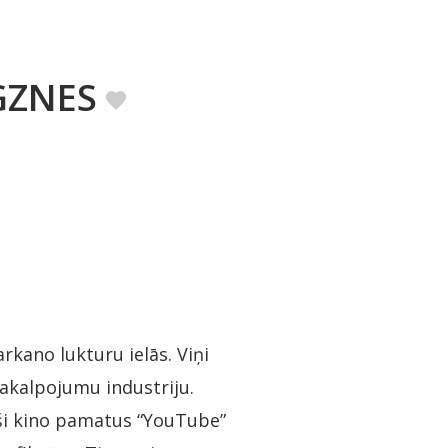
GZNES
arkano lukturu ielās. Viņi
akalpojumu industriju.
uši kino pamatus “YouTube”