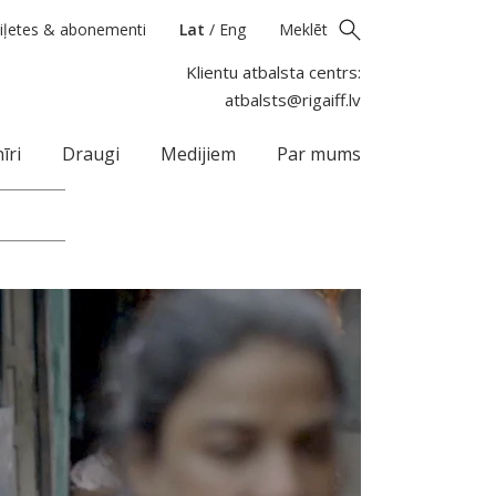
iļetes & abonementi
Lat
/
Eng
Meklēt
Klientu atbalsta centrs:
atbalsts@rigaiff.lv
īri
Draugi
Medijiem
Par mums