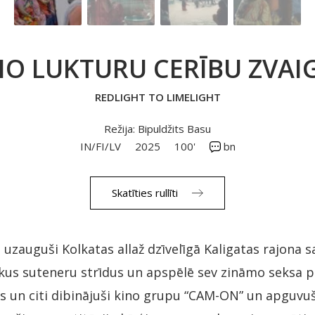
O LUKTURU CERĪBU ZVAI
REDLIGHT TO LIMELIGHT
Režija: Bipuldžits Basu
IN/FI/LV
2025
100'
bn
Skatīties rullīti
kas uzauguši Kolkatas allaž dzīvelīgā Kaligatas rajona s
skus suteneru strīdus un apspēlē sev zināmo seksa p
ins un citi dibinājuši kino grupu “CAM-ON” un apguv