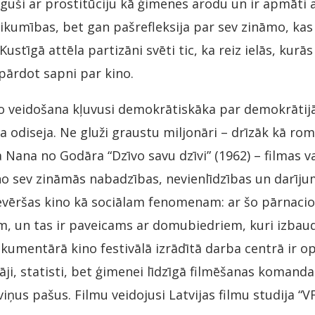
guši ar prostitūciju kā ģimenes arodu un ir apmāti a
likumības, bet gan pašrefleksija par sev zināmo, ka
Kustīgā attēla partizāni svēti tic, ka reiz ielās, kur
 pārdot sapni par kino.
no veidošana kļuvusi demokrātiskāka par demokrāti
ša odiseja. Ne gluži graustu miljonāri – drīzāk kā r
 Nana no Godāra “Dzīvo savu dzīvi” (1962) – filmas var
o sev zināmās nabadzības, nevienlīdzības un darīju
evēršas kino kā sociālam fenomenam: ar šo pārnacio
m, un tas ir paveicams ar domubiedriem, kuri izbaud
kumentārā kino festivālā izrādītā darba centrā ir ope
tāji, statisti, bet ģimenei līdzīgā filmēšanas komand
viņus pašus. Filmu veidojusi Latvijas filmu studija “V