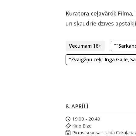
Kuratora ceļavārdi:
Filma, 
un skaudrie dzīves apstākļ
Vecumam 16+
""Sarkano
"Zvaigžņu ceļi" Inga Gaile, Sa
8. APRĪLĪ
19.00 - 20.40
Kino Bize
Pirms seansa – Ulda Cekuļa ie