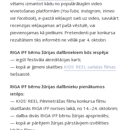
vēlams izmantot kādu no populārākajām video
ievietošanas platformām (
YouTube, Instagram, Vimeo
vai Facebook
), e-pastā iekļaujot saiti uz video, savukārt
recenzijas iekļaujamas arī pašā vēstulē, vai
pievienojamas kā pielikumi. Pretendenti par konkursa
rezultātiem tiks informēti ne vēlāk par 4. oktobri.
RIGA IFF bērnu žūrijas dalībniekiem būs iespēja:
— iegūt festivāla akreditācijas karti;
— kopā ar ģimeni skatīties
KIDS’ REEL sadaļas filmas
tiešsaistē.
RIGA IFF bērnu žūrijas dalībnieku pienākumos
ietilps:
— KIDS’ REEL Pilnmetrāžas filmu konkursa filmu
skatīšanās RIGA IFF norises laikā, no 14.–24. oktobrim;
— dalība divās RIGA IFF bērnu žūrijas apspriedēs;
— kopā ar pārējiem žūrijas pārstāvjiem izvēlēties
labāko filmu;