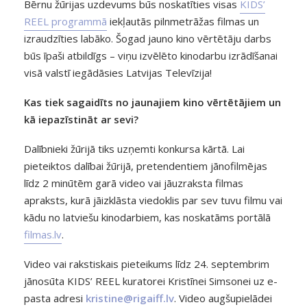
Bērnu žūrijas uzdevums būs noskatīties visas
KIDS’
REEL programmā
iekļautās pilnmetrāžas filmas un
izraudzīties labāko. Šogad jauno kino vērtētāju darbs
būs īpaši atbildīgs – viņu izvēlēto kinodarbu izrādīšanai
visā valstī iegādāsies Latvijas Televīzija!
Kas tiek sagaidīts no jaunajiem kino vērtētājiem un
kā iepazīstināt ar sevi?
Dalībnieki žūrijā tiks uzņemti konkursa kārtā. Lai
pieteiktos dalībai žūrijā, pretendentiem jānofilmējas
līdz 2 minūtēm garā video vai jāuzraksta filmas
apraksts, kurā jāizklāsta viedoklis par sev tuvu filmu vai
kādu no latviešu kinodarbiem, kas noskatāms portālā
filmas.lv
.
Video vai rakstiskais pieteikums līdz 24. septembrim
jānosūta KIDS’ REEL kuratorei Kristīnei Simsonei uz e-
pasta adresi
kristine@rigaiff.lv
. Video augšupielādei