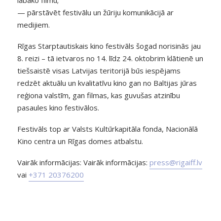
— pārstāvēt festivālu un žūriju komunikācijā ar
medijiem.
Rīgas Starptautiskais kino festivāls šogad norisinās jau
8. reizi – tā ietvaros no 14. līdz 24. oktobrim klātienē un
tiešsaistē visas Latvijas teritorijā būs iespējams
redzēt aktuālu un kvalitatīvu kino gan no Baltijas jūras
reģiona valstīm, gan filmas, kas guvušas atzinību
pasaules kino festivālos.
Festivāls top ar Valsts Kultūrkapitāla fonda, Nacionālā
Kino centra un Rīgas domes atbalstu.
Vairāk informācijas: Vairāk informācijas:
press@rigaiff.lv
vai
+371 20376200