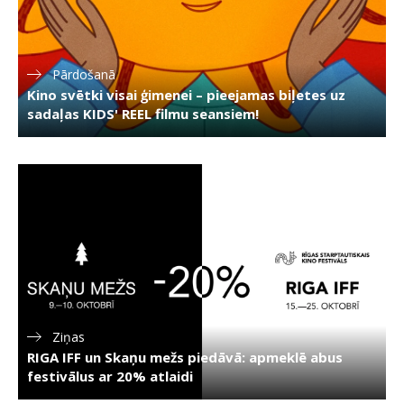
Pārdošanā
Kino svētki visai ģimenei – pieejamas biļetes uz
sadaļas KIDS' REEL filmu seansiem!
Ziņas
RIGA IFF un Skaņu mežs piedāvā: apmeklē abus
festivālus ar 20% atlaidi