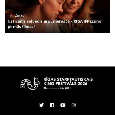
Ziņas
Uzticams ceļvedis ārpus ierastā – RIGA IFF izziņo
pirmās filmas!