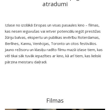
atradumi
Izlase no izcilākā Eiropas un visas pasaules kino – filmas,
kas nesen ieguvušas vai ietver potenciālu iegūt prestižas
žūriju balvas, ekspertu un publikas ievērību Roterdamas,
Berlīnes, Kannu, Venēcijas, Toronto un citos festivālos.
Jauno režisoru un klasiķu radīto filmu mazā izlase tiem, kas
vēl tikai sāk tuvāk iepazīties ar kino, kā arī tiem, kas lieliski
pārzina meistaru daiļradi.
Filmas