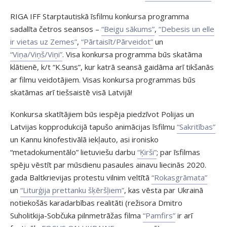
RIGA IFF Starptautiskā īsfilmu konkursa programma
sadalīta četros seansos –
“Beigu sākums”
,
“Debesis un elle
ir vietas uz Zemes”
,
“Pārtaisīt/Pārveidot”
un
“Viņa/Viņš/Viņi”
. Visa konkursa programma būs skatāma
klātienē, k/t “K.Suns”, kur katrā seansā gaidāma arī tikšanās
ar filmu veidotājiem. Visas konkursa programmas būs
skatāmas arī tiešsaistē visā Latvijā!
Konkursa skatītājiem būs iespēja piedzīvot Polijas un
Latvijas kopprodukcijā tapušo animācijas īsfilmu
“Sakritības”
un Kannu kinofestivālā iekļauto, asi ironisko
“metadokumentālo” lietuviešu darbu
“Ķirši”
; par īsfilmas
spēju vēstīt par mūsdienu pasaules ainavu liecinās 2020.
gada Baltkrievijas protestu vilnim veltītā
“Rokasgrāmata”
un
“Liturģija prettanku šķēršļiem”
, kas vēsta par Ukrainā
notiekošās karadarbības realitāti (režisora Dmitro
Suholitkija-Sobčuka pilnmetrāžas filma
“Pamfirs”
ir arī