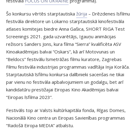
festivāla
FOCUS ON UKRAINE
programmā).
Šo konkursu vērtēs starptautiska
žūrija
– Drēzdenes īsfilmu
festivāla direktore un Lokarno starptautiskā kinofestivāla
atlases komitejas biedre Anna Gašica, SHORT RIGA Test
Screenings 2021. gada uzvarētājs, Igauņu animācijas
režisors Sanders Jons, kura filma “Sierra” kvalificēta ASV
Kinoakadēmijas balvai “Oskars”, kā arī Motovunas un
“Beldocs” festivālu īsmetrāžas filmu kuratore, Zagrebas
Filmu festivāla industrijas programmas vadītāja Inja Korāča.
Starptautiskā īsfilmu konkursa dalībnieki sacenšas ne tikai
par vienu no festivāla apbalvojumiem un godalgu, bet arī
kandidatūru prestižajai Eiropas Kino Akadēmijas balvai
“Eiropas īsfilma 2023”.
Festivāls top ar Valsts kultūrkapitāla fonda, Rīgas Domes,
Nacionālā Kino centra un Eiropas Savienības programmas
“Radošā Eiropa MEDIA” atbalstu.