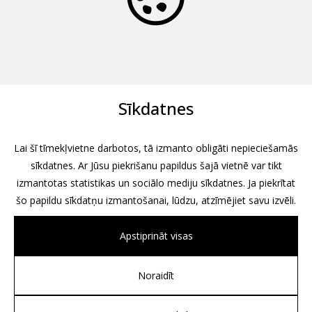
Sīkdatnes
Lai šī tīmekļvietne darbotos, tā izmanto obligāti nepieciešamās
sīkdatnes. Ar Jūsu piekrišanu papildus šajā vietnē var tikt
izmantotas statistikas un sociālo mediju sīkdatnes. Ja piekrītat
šo papildu sīkdatņu izmantošanai, lūdzu, atzīmējiet savu izvēli.
Apstiprināt visas
Noraidīt
All rights reserved, 2026
Design by
Associates, Partners et Sons