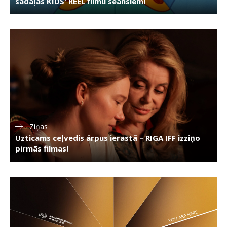
sadaļas KIDS' REEL filmu seansiem!
Ziņas
Uzticams ceļvedis ārpus ierastā – RIGA IFF izziņo
pirmās filmas!