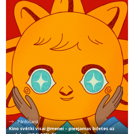
Pārdošanā
Kino svētki visai ģimenei – pieejamas biļetes uz