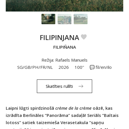
FILIPINJANA
FILIPIÑANA
Režija: Rafaels Manuels
SG/GB/PH/FR/NL
2026
100''
fil/en/ilo
Skatīties rullīti
Laipni lūgti spirdzinošā
crème de la crème
oāzē, kas
izrādīta Berlināles “Panorāma” sadaļā! Seriāls “Baltais
lotoss” satiek taizemieša Verasetakula “sapņu