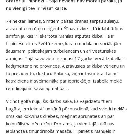
oratoriju” hipnozi – tajā neviens nav morāli pārāks, ja
nu vienīgi tev ir “Visa” karte.
74 hektāri laimes. Simtiem baltās drānās tērptu sulaiņu,
asistentu un rūpju diriģentu. Šī nav dzīve – tā ir labbūtības
simfonija, kas ir iekārtota Manilas atpūtas klubā. Tā ir
filipīniešu elites Svētā zeme, kas to nodala no sociālajām
šausmām, politiskajām turbulencēm un arī vēsturiskās
atmiņas. Tajā savu vietu ir radusi 17 gadus vecā Izabella –
kadijmeitene no provinces. Aizrāvusies ar kluba vērienu un
tā prezidentu, doktoru Palanku, viņa ir fascinēta. Lai arī
katra diena ir svelmaināka par iepriekšējo, Izabella meklē
remdinājumu savai apmātībai…
Vicinot golfa nūju, šis darbs saka, ka vajadzētu “tiem
bagātajiem iekost” un kādā pēcpusdienā, kad sviedri neklās
smalkās kokvilnas drēbes, mēģināt aprunāties arī par
koloniālisma pēctecību. Protams, ja vien tajā laikā nav
ieplānota uzmundrinošā masāža. Filipīnietis Manuels ir