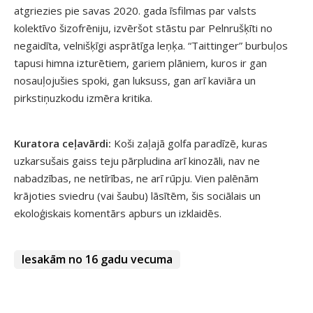
atgriezies pie savas 2020. gada īsfilmas par valsts
kolektīvo šizofrēniju, izvēršot stāstu par Pelnrušķīti no
negaidīta, velnišķīgi asprātīga leņķa. “Taittinger” burbuļos
tapusi himna izturētiem, gariem plāniem, kuros ir gan
nosauļojušies spoki, gan luksuss, gan arī kaviāra un
pirkstiņuzkodu izmēra kritika.
Kuratora ceļavārdi:
Koši zaļajā golfa paradīzē, kuras
uzkarsušais gaiss teju pārpludina arī kinozāli, nav ne
nabadzības, ne netīrības, ne arī rūpju. Vien palēnām
krājoties sviedru (vai šaubu) lāsītēm, šis sociālais un
ekoloģiskais komentārs apburs un izklaidēs.
Iesakām no 16 gadu vecuma