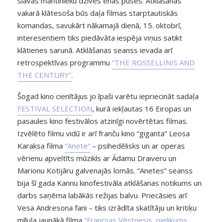
slavas mantinieku dzīves ēnas puses. Atklāšanas
vakarā klātesoša būs daļa filmas starptautiskās
komandas, savukārt nākamajā dienā, 15. oktobrī,
interesentiem tiks piedāvāta iespēja viņus satikt
klātienes sarunā. Atklāšanas seanss ievada arī
retrospektīvas programmu
“THE ROSSELLINIS AND
THE CENTURY”
.
Šogad kino cienītājus jo īpaši varētu iepriecināt sadaļa
FESTIVAL SELECTION
, kurā iekļautas 16 Eiropas un
pasaules kino festivālos atzinīgi novērtētas filmas.
Izvēlēto filmu vidū ir arī franču kino “giganta” Leosa
Karaksa filma
“Anete”
– psihedēlisks un ar operas
vērienu apveltīts mūzikls ar Ādamu Draiveru un
Marionu Kotijāru galvenajās lomās. “Anetes” seanss
bija šī gada Kannu kinofestivāla atklāšanas notikums un
darbs saņēma labākās režijas balvu. Priecāsies arī
Vesa Andresona fani – tiks izrādīta skatītāju un kritiķu
mīluļa jaunākā filma
“Francijas Vēstnesis, pielikums