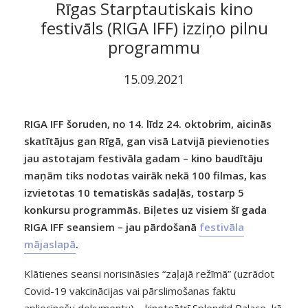
Rīgas Starptautiskais kino
festivāls (RIGA IFF) izziņo pilnu
programmu
15.09.2021
RIGA IFF šoruden, no 14. līdz 24. oktobrim, aicinās
skatītājus gan Rīgā, gan visā Latvijā pievienoties
jau astotajam festivāla gadam – kino baudītāju
maņām tiks nodotas vairāk nekā 100 filmas, kas
izvietotas 10 tematiskās sadaļās, tostarp 5
konkursu programmās. Biļetes uz visiem šī gada
RIGA IFF seansiem – jau pārdošanā
festivāla
mājaslapā
.
Klātienes seansi norisināsies “zaļajā režīmā” (uzrādot
Covid-19 vakcinācijas vai pārslimošanas faktu
apliecinošu dokumentu) – kinoteātrī Splendid Palace, kā