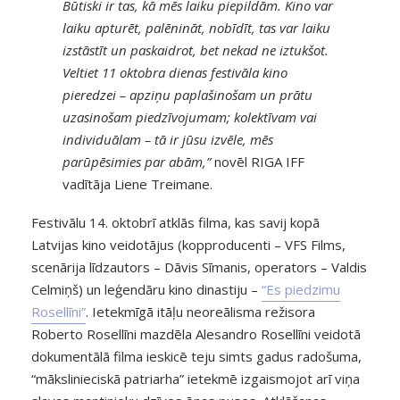
Būtiski ir tas, kā mēs laiku piepildām. Kino var
laiku apturēt, palēnināt, nobīdīt, tas var laiku
izstāstīt un paskaidrot, bet nekad ne iztukšot.
Veltiet 11 oktobra dienas festivāla kino
pieredzei – apziņu paplašinošam un prātu
uzasinošam piedzīvojumam; kolektīvam vai
individuālam – tā ir jūsu izvēle, mēs
parūpēsimies par abām,”
novēl RIGA IFF
vadītāja Liene Treimane.
Festivālu 14. oktobrī atklās filma, kas savij kopā
Latvijas kino veidotājus (kopproducenti – VFS Films,
scenārija līdzautors – Dāvis Sīmanis, operators – Valdis
Celmiņš) un leģendāru kino dinastiju –
“Es piedzimu
Rosellīni”
. Ietekmīgā itāļu neoreālisma režisora
Roberto Rosellīni mazdēla Alesandro Rosellīni veidotā
dokumentālā filma ieskicē teju simts gadus radošuma,
“mākslinieciskā patriarha” ietekmē izgaismojot arī viņa