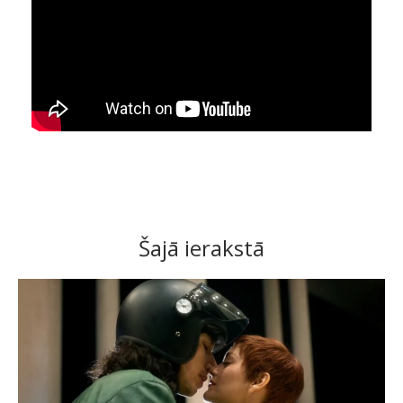
Šajā ierakstā