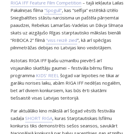
RIGA IFF Feature Film Competition
– tajā iekļauta Lailas
Pakalniņas filma
“Spogulī”
, kas “selfija” estētikā iztēlo
Sniegbaltītes stāstu narcisisma un paštēla pārņemtai
paaudzei,
Rebekas Lamaršas-Vadelas
un Dāvja Sīmaņa
skats uz aizgājušo Rīgas starptautisko mākslas bienāli
“RIBOCA 2” filmā
“viss reizē zied
”, kā arī spēcīgas
pilnmetrāžas debijas no Latvijas kino veidotājiem.
Astotais RIGA IFF īpašu uzmanību pievērš arī
visjaunāko skatītāju gaumei – festivāla bērnu filmu
programma
KIDS’ REEL
šogad var lepoties ne tikai ar
garāku norises laiku, abām RIGA IFF nedēļas nogalēm,
bet arī diviem konkursiem, kas būs ērti skatāmi
tiešsaistē visas Latvijas teritorijā.
Par aktuālāko kino mākslā arī šogad vēstīs festivāla
sadaļa
SHORT RIGA
, kuras Starptautiskais īsfilmu
konkurss tiks demonstrēts sešos seansos, savukārt
Nacionālajā konkursā par balvu sacentīsies gan atzinību