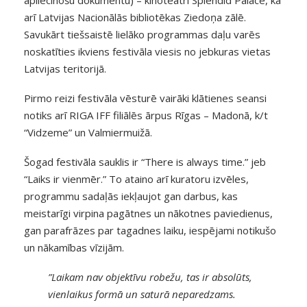
arī Latvijas Nacionālās bibliotēkas Ziedoņa zālē.
Savukārt tiešsaistē lielāko programmas daļu varēs
noskatīties ikviens festivāla viesis no jebkuras vietas
Latvijas teritorijā.
Pirmo reizi festivāla vēsturē vairāki klātienes seansi
notiks arī RIGA IFF filiālēs ārpus Rīgas – Madonā, k/t
“Vidzeme” un Valmiermuižā.
Šogad festivāla sauklis ir “There is always time.” jeb
“Laiks ir vienmēr.” To ataino arī kuratoru izvēles,
programmu sadaļās iekļaujot gan darbus, kas
meistarīgi virpina pagātnes un nākotnes paviedienus,
gan parafrāzes par tagadnes laiku, iespējami notikušo
un nākamības vīzijām.
”Laikam nav objektīvu robežu, tas ir absolūts,
vienlaikus formā un saturā neparedzams.