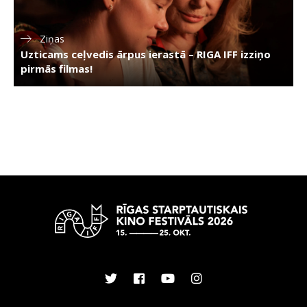
Ziņas
Uzticams ceļvedis ārpus ierastā – RIGA IFF izziņo
pirmās filmas!