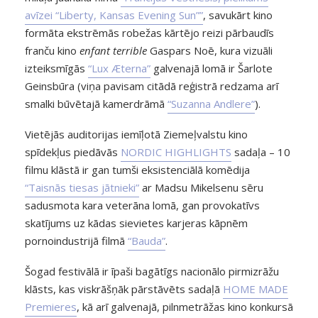
avīzei “Liberty, Kansas Evening Sun””
, savukārt kino
formāta ekstrēmās robežas kārtējo reizi pārbaudīs
franču kino
enfant terrible
Gaspars Noē, kura vizuāli
izteiksmīgās
“​​Lux Æterna”
galvenajā lomā ir Šarlote
Geinsbūra (viņa pavisam citādā reģistrā redzama arī
smalki būvētajā kamerdrāmā
“Suzanna Andlere”
).
Vietējās auditorijas iemīļotā Ziemeļvalstu kino
spīdekļus piedāvās
NORDIC HIGHLIGHTS
sadaļa – 10
filmu klāstā ir gan tumši eksistenciālā komēdija
“Taisnās tiesas jātnieki”
ar Madsu Mikelsenu sēru
sadusmota kara veterāna lomā, gan provokatīvs
skatījums uz kādas sievietes karjeras kāpnēm
pornoindustrijā filmā
“Bauda”
.
Šogad festivālā ir īpaši bagātīgs nacionālo pirmizrāžu
klāsts, kas viskrāšņāk pārstāvēts sadaļā
HOME MADE
Premieres
, kā arī galvenajā, pilnmetrāžas kino konkursā