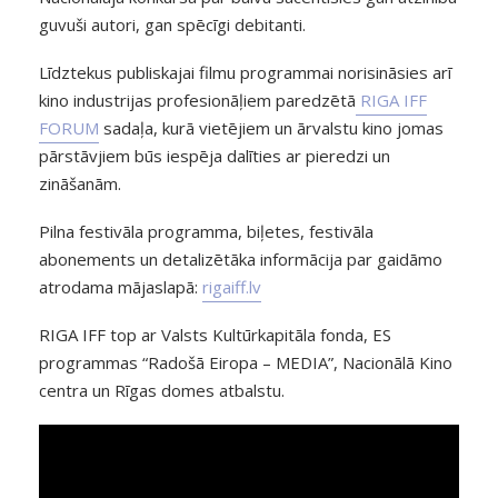
guvuši autori, gan spēcīgi debitanti.
Līdztekus publiskajai filmu programmai norisināsies arī
kino industrijas profesionāļiem paredzētā
RIGA IFF
FORUM
sadaļa, kurā vietējiem un ārvalstu kino jomas
pārstāvjiem būs iespēja dalīties ar pieredzi un
zināšanām.
Pilna festivāla programma, biļetes, festivāla
abonements un detalizētāka informācija par gaidāmo
atrodama mājaslapā:
rigaiff.lv
RIGA IFF top ar Valsts Kultūrkapitāla fonda, ES
programmas “Radošā Eiropa – MEDIA”, Nacionālā Kino
centra un Rīgas domes atbalstu.