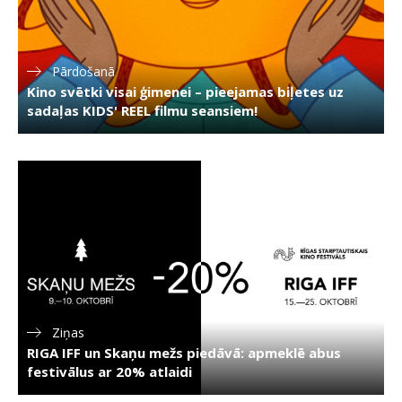
Pārdošanā
Kino svētki visai ģimenei – pieejamas biļetes uz
sadaļas KIDS' REEL filmu seansiem!
Ziņas
RIGA IFF un Skaņu mežs piedāvā: apmeklē abus
festivālus ar 20% atlaidi