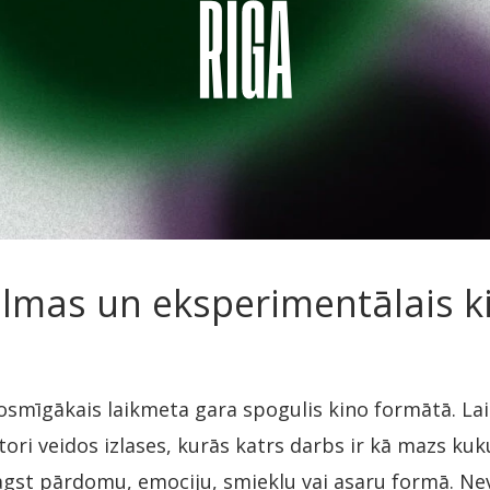
filmas un eksperimentālais k
rosmīgākais laikmeta gara spogulis kino formātā. Lai
atori veidos izlases, kurās katrs darbs ir kā mazs ku
āgst pārdomu, emociju, smieklu vai asaru formā. Nev