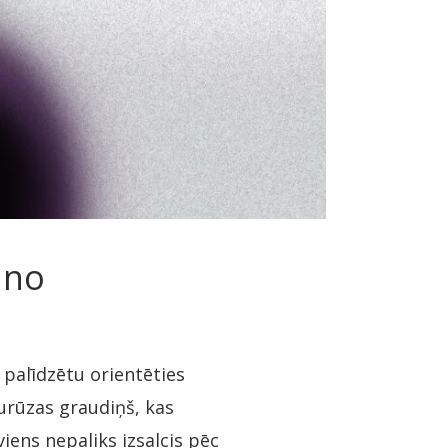
ino
 palīdzētu orientēties
kurūzas graudiņš, kas
iens nepaliks izsalcis pēc