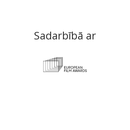
mu
Sadarbībā ar
k
tā
n