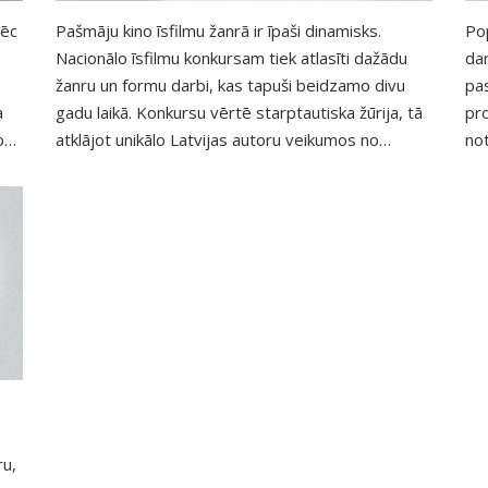
pēc
Pašmāju kino īsfilmu žanrā ir īpaši dinamisks.
Po
Nacionālo īsfilmu konkursam tiek atlasīti dažādu
da
žanru un formu darbi, kas tapuši beidzamo divu
pas
a
gadu laikā. Konkursu vērtē starptautiska žūrija, tā
pro
ore
atklājot unikālo Latvijas autoru veikumos no
not
gi
plašākas perspektīvas. Savukārt RIGA IFF
n
skatījumā katra šajā konkursā iekļautā filma jau ir
u
uzvarētāja.
no
 un
ru,