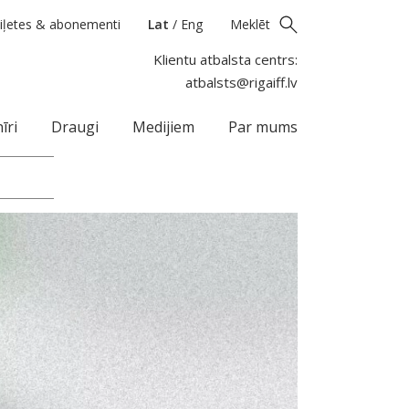
iļetes & abonementi
Lat
/
Eng
Meklēt
Klientu atbalsta centrs:
atbalsts@rigaiff.lv
īri
Draugi
Medijiem
Par mums