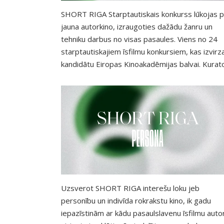
SHORT RIGA Starptautiskais konkurss lūkojas 
jauna autorkino, izraugoties dažādu žanru un
tehniku darbus no visas pasaules. Viens no 24
starptautiskajiem īsfilmu konkursiem, kas izvirz
kandidātu Eiropas Kinoakadēmijas balvai. Kurat
un atlases komisija izvērtē pieteikumus, pašrocī
meklē darbus citu festivālu programmās, kino u
mākslas skolās, kā arī uzrunā neatkarīgos īsfilm
veidotājus. Cik filmu, tik viedokļu. Cik autoru, tik
stāstu. Izraudzītajām filmām ir kopīgs tikai
garums, kas nepārsniedz 30 minūtes, un katru 
tām caurstrāvo kāda personība. Skatītājiem
garantēti būs iemesls pastrīdēties, pasmieties
pat apraudāties, turklāt bieži kopā ar šo filmu
Uzsverot SHORT RIGA interešu loku jeb
veidotājiem!
personību un indivīda rokrakstu kino, ik gadu
iepazīstinām ar kādu pasaulslavenu īsfilmu auto