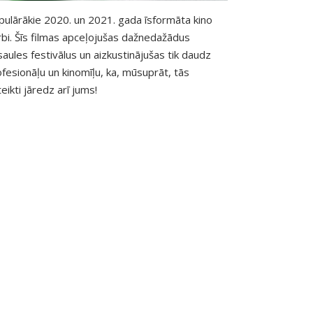
pulārākie 2020. un 2021. gada īsformāta kino
rbi. Šīs filmas apceļojušas dažnedažādus
aules festivālus un aizkustinājušas tik daudz
fesionāļu un kinomīļu, ka, mūsuprāt, tās
eikti jāredz arī jums!