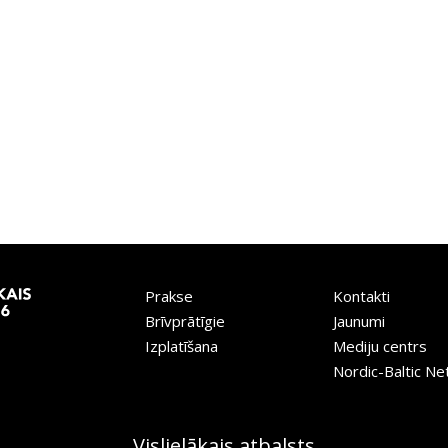
Prakse
Kontakti
Brīvprātīgie
Jaunumi
Izplatīšana
Mediju centrs
Nordic-Baltic N
Vislielākais atbalsts