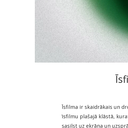
Īs
Īsfilma ir skaidrākais un d
īsfilmu plašajā klāstā, kur
sasilst uz ekrāna un uzspr